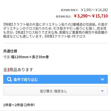
￥2,991～￥14,282
販売価格（税抜き）
￥3,290
～
￥15,710
販売価格（税込）
【特徴】クラフト紙の片面にポリエチレン貼りの2層構造の包装紙。片面が
ポリエチレンのクロス貼りのため、引き裂きや引っ張りにも強く、防水性
も充分。【用途】クロス貼りで丈夫な為、鉄鋼など重量物の梱包や長距離の
輸送などにも適しています。【材質】クラフト紙・PEクロス
共通仕様
寸法
幅1200mm×長さ30m巻
全
2
商品あります
条件で絞り込む
並び替え：指定なし
1件目～2件目（2件中）