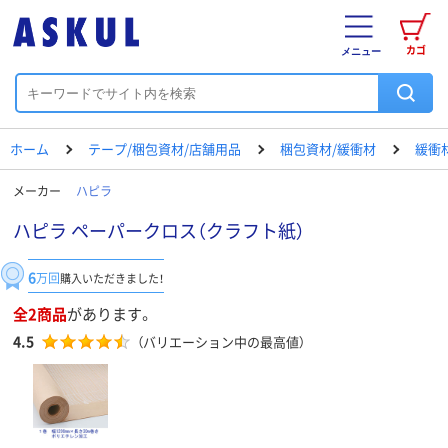
カゴ
メニュー
ホーム
テープ/梱包資材/店舗用品
梱包資材/緩衝材
緩衝
メーカー
ハピラ
ハピラ ペーパークロス（クラフト紙）
6
万回
購入いただきました！
全2商品
があります。
4.5
（バリエーション中の最高値）