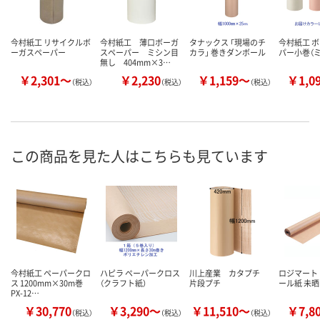
今村紙工 リサイクルボ
今村紙工 薄口ボーガ
タナックス 「現場のチ
今村紙工 
ーガスペーパー
スペーパー ミシン目
カラ」 巻きダンボール
パー小巻（
無し 404mm×3…
￥2,301～
￥2,230
￥1,159～
￥1,0
（税込）
（税込）
（税込）
この商品を見た人はこちらも見ています
今村紙工 ペーパークロ
ハピラ ペーパークロス
川上産業 カタプチ
ロジマート
ス 1200mm×30m巻
（クラフト紙）
片段プチ
ール紙 未晒
PX-12…
￥30,770
￥3,290～
￥11,510～
￥7,8
（税込）
（税込）
（税込）