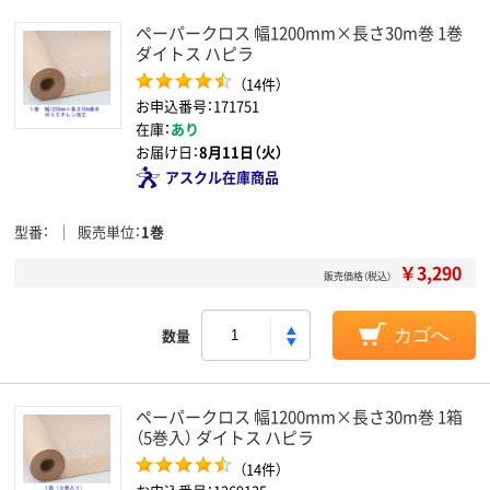
ペーパークロス 幅1200mm×長さ30m巻 1巻
ダイトス ハピラ
（14件）
お申込番号：171751
在庫：
あり
お届け日：
8月11日（火）
アスクル在庫商品
型番
販売単位
1巻
￥3,290
販売価格（税込）
数量
カゴへ
ペーパークロス 幅1200mm×長さ30m巻 1箱
（5巻入） ダイトス ハピラ
（14件）