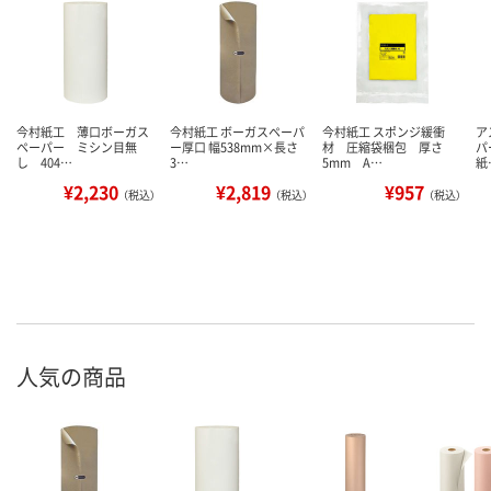
今村紙工 薄口ボーガス
今村紙工 ボーガスペーパ
今村紙工 スポンジ緩衝
ア
ペーパー ミシン目無
ー厚口 幅538mm×長さ
材 圧縮袋梱包 厚さ
パ
し 404…
3…
5mm A…
紙
¥2,230
¥2,819
¥957
（税込）
（税込）
（税込）
人気の商品