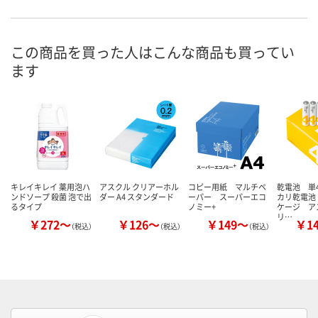
この商品を買った人はこんな商品も買ってい
ます
キレイキレイ 薬用泡ハ
アスクル クリアーホル
コピー用紙 マルチペ
乾電池 単
ンドソープ 殺菌 泡で出
ダー A4 スタンダード
ーパー スーパーエコ
カリ乾電池
るタイプ
ノミー+
ケージ ア
リ…
￥272～
￥126～
￥149～
￥1
（税込）
（税込）
（税込）