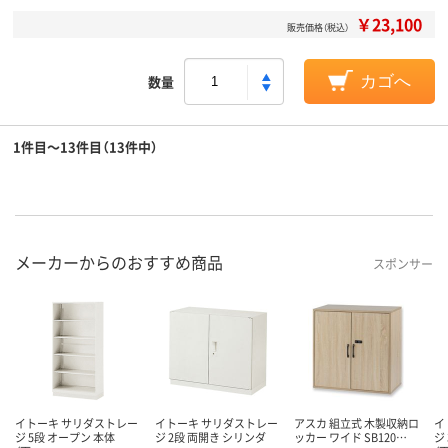
￥23,100
販売価格（税込）
数量
カゴへ
1件目～13件目（13件中）
メーカーからのおすすめ商品
スポンサー
イトーキ サリダストレー
イトーキ サリダストレー
アスカ 組立式 木製収納ロ
イ
ジ 5段 オープン 本体
ジ 2段 両開き シリンダ
ッカー ワイド SB120…
ジ