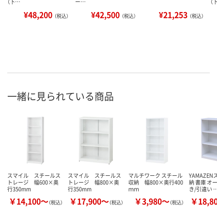
（下…
ー…
（
¥48,200
¥42,500
¥21,253
（税込）
（税込）
（税込）
一緒に見られている商品
スマイル スチールス
スマイル スチールス
マルチワーク スチール
YAMAZE
トレージ 幅600×奥
トレージ 幅800×奥
収納 幅800×奥行400
納 書庫 オ
行350mm
行350mm
ｍｍ
き/引違い 
￥14,100～
￥17,900～
￥3,980～
￥18,8
（税込）
（税込）
（税込）