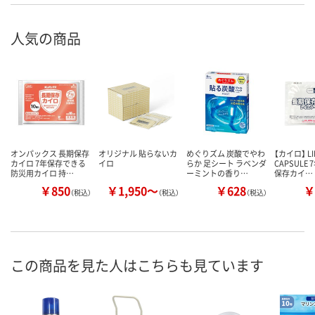
人気の商品
オンパックス 長期保存
オリジナル 貼らないカ
めぐりズム 炭酸でやわ
【カイロ】 LI
カイロ 7年保存できる
イロ
らか 足シート ラベンダ
CAPSULE
防災用カイロ 持…
ーミントの香り…
保存カイ…
￥850
￥1,950～
￥628
￥
（税込）
（税込）
（税込）
この商品を見た人はこちらも見ています