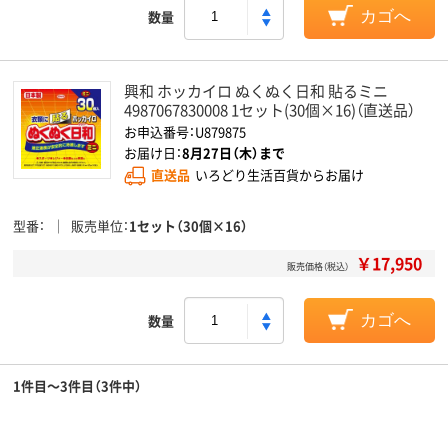
数量
カゴへ
興和 ホッカイロ ぬくぬく日和 貼るミニ
4987067830008 1セット(30個×16)（直送品）
お申込番号：U879875
お届け日：
8月27日（木）まで
直送品
いろどり生活百貨からお届け
型番
販売単位
1セット（30個×16）
￥17,950
販売価格（税込）
数量
カゴへ
1件目～3件目（3件中）