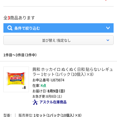
全
3
商品あります
条件で絞り込む
並び替え：指定なし
1件目～3件目（3件中）
興和 ホッカイロ ぬくぬく日和 貼らないレギュ
ラー 1セット（1パック（10個入）×8）
お申込番号：U879874
在庫：
4点
お届け日：
8月9日（日）
お急ぎ便：
8月8日（土）
アスクル在庫商品
型番
販売単位
1セット（1パック（10個入）×8）