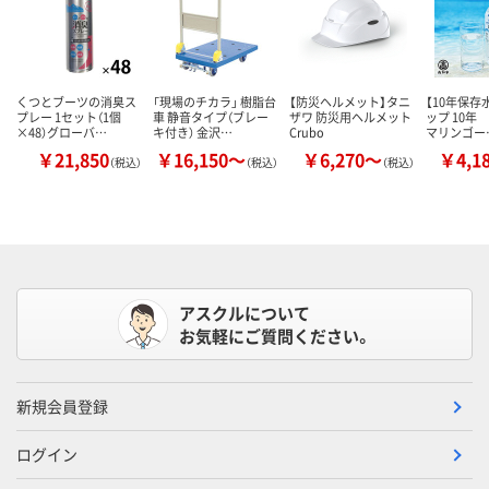
くつとブーツの消臭ス
「現場のチカラ」 樹脂台
【防災ヘルメット】タニ
【10年保存
プレー 1セット（1個
車 静音タイプ（ブレー
ザワ 防災用ヘルメット
ップ 10年
×48）グローバ…
キ付き） 金沢…
Crubo
マリンゴー
￥21,850
￥16,150～
￥6,270～
￥4,1
（税込）
（税込）
（税込）
アスクルについて
お気軽にご質問ください。
新規会員登録
ログイン