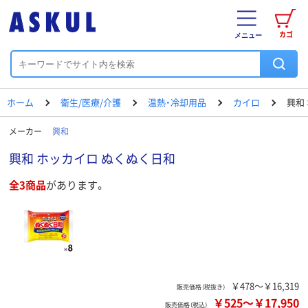
カゴ
メニュー
ホーム
衛生/医療/介護
温熱・冷却用品
カイロ
興和
メーカー
興和
興和 ホッカイロ ぬくぬく日和
全3商品
があります。
￥478～￥16,319
販売価格（税抜き）
￥525
～
￥17,950
販売価格（税込）