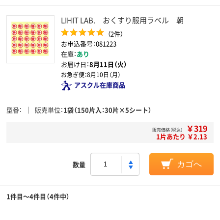
LIHIT LAB. おくすり服用ラベル 朝
（2件）
お申込番号：081223
在庫：
あり
お届け日：
8月11日（火）
お急ぎ便：
8月10日（月）
アスクル在庫商品
型番
販売単位
1袋（150片入：30片×5シート）
￥319
販売価格（税込）
1片あたり ￥2.13
数量
カゴへ
1件目～4件目（4件中）