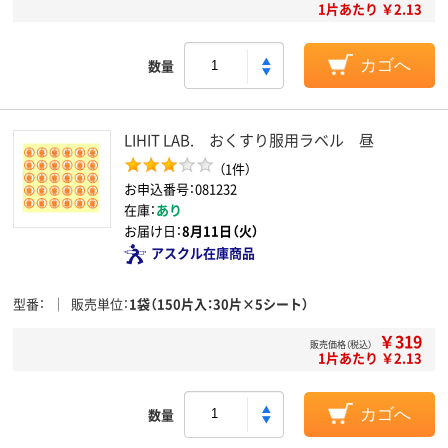
1片あたり ￥2.13
数量
カゴへ
LIHIT LAB. おくすり服用ラベル 昼
（1件）
お申込番号：081232
在庫：
あり
お届け日：
8月11日（火）
アスクル在庫商品
型番
販売単位
1袋（150片入：30片×5シート）
￥319
販売価格（税込）
1片あたり ￥2.13
数量
カゴへ