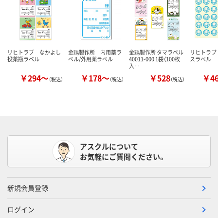
リヒトラブ なかよし
金鵄製作所 内用薬ラ
金鵄製作所 タマラベル
リヒトラブ
投薬瓶ラベル
ベル/外用薬ラベル
40011-000 1袋（100枚
スラべル
入…
￥294～
￥178～
￥528
￥4
（税込）
（税込）
（税込）
アスクルについて
お気軽にご質問ください。
新規会員登録
ログイン