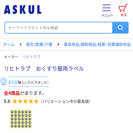
カゴ
メニュー
ホーム
衛生/医療/介護
薬局用品/調剤用品/服薬・投薬補助用品
メーカー
リヒトラブ
リヒトラブ おくすり服用ラベル
1
万回
購入いただきました！
全4商品
があります。
5.0
（バリエーション中の最高値）