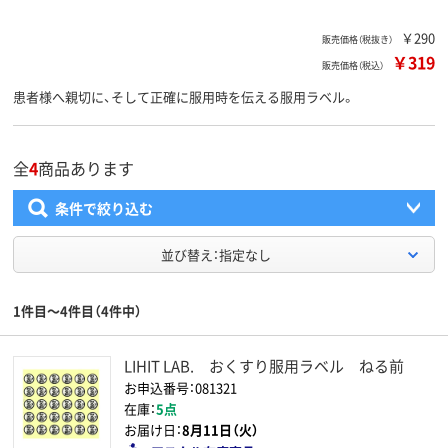
￥290
販売価格（税抜き）
￥319
販売価格（税込）
患者様へ親切に、そして正確に服用時を伝える服用ラベル。
全
4
商品あります
条件で絞り込む
並び替え：指定なし
1件目～4件目（4件中）
LIHIT LAB. おくすり服用ラベル ねる前
お申込番号：081321
在庫：
5点
お届け日：
8月11日（火）