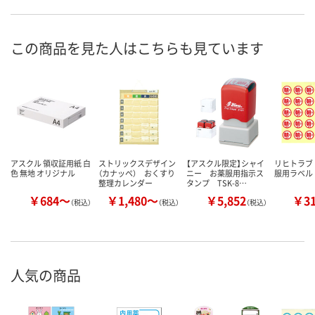
この商品を見た人はこちらも見ています
アスクル 領収証用紙 白
ストリックスデザイン
【アスクル限定】シャイ
リヒトラブ
色 無地 オリジナル
（カナッペ） おくすり
ニー お薬服用指示ス
服用ラベル
整理カレンダー
タンプ TSK-8…
￥684～
￥1,480～
￥5,852
￥3
（税込）
（税込）
（税込）
人気の商品