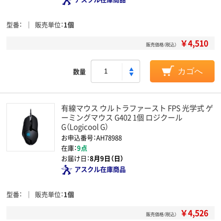
型番
販売単位
1個
￥4,510
販売価格（税込）
数量
カゴへ
有線マウス ウルトラファースト FPS 光学式 ゲ
ーミングマウス G402 1個 ロジクール
G（Logicool G）
お申込番号：AH78988
在庫：
9点
お届け日：
8月9日（日）
アスクル在庫商品
型番
販売単位
1個
￥4,526
販売価格（税込）