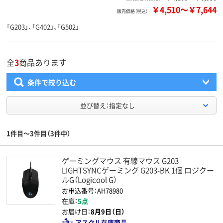
￥4,510
～
￥7,644
販売価格（税込）
「G203」、「G402」、「G502」
全
3
商品あります
条件で絞り込む
並び替え：指定なし
1件目～3件目（3件中）
ゲーミングマウス 有線マウス G203
LIGHTSYNCゲーミング G203-BK 1個 ロジクー
ルG（Logicool G）
お申込番号：AH78980
在庫：
5点
お届け日：
8月9日（日）
アスクル在庫商品