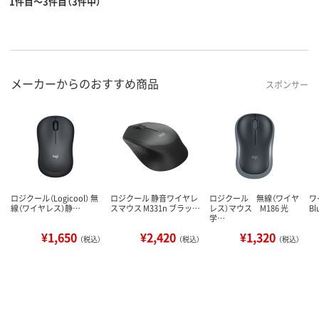
1件目～3件目（3件中）
メーカーからのおすすめ商品
スポンサー
ロジクール（Logicool） 無
ロジクール 静音ワイヤレ
ロジクール 無線（ワイヤ
ワ
線（ワイヤレス）静…
スマウス M331n ブラッ…
レス）マウス M186 光
Bl
学…
¥1,650
¥2,420
¥1,320
（税込）
（税込）
（税込）