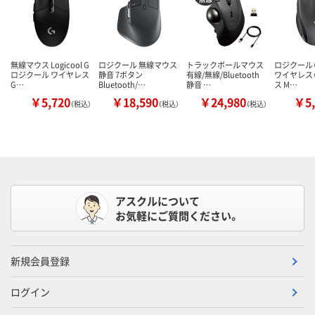
無線マウス Logicool G
ロジクール 無線マウス
トラックボールマウス
ロジクール（L
ロジクール ワイヤレス
静音 7ボタン
有線/無線/Bluetooth
ワイヤレス
G…
Bluetooth/…
静音 …
ス M…
￥5,720
￥18,590
￥24,980
￥5,
（税込）
（税込）
（税込）
アスクルについて
お気軽にご質問ください。
新規会員登録
ログイン