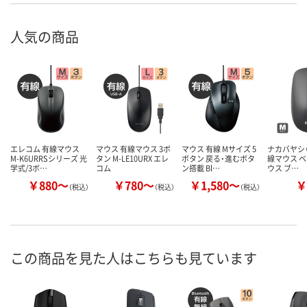
人気の商品
エレコム 有線マウス
マウス 有線マウス 3ボ
マウス 有線 Mサイズ 5
ナカバヤシ（D
M-K6URRSシリーズ 光
タン M-LE10URX エレ
ボタン 戻る・進むボタ
線マウス 
学式/3ボ…
コム
ン搭載 Bl…
ウス ブ…
￥880～
￥780～
￥1,580～
￥
（税込）
（税込）
（税込）
この商品を見た人はこちらも見ています