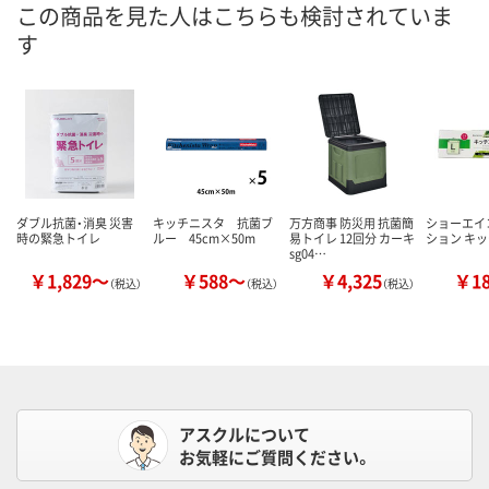
この商品を見た人はこちらも検討されていま
す
ダブル抗菌・消臭 災害
キッチニスタ 抗菌ブ
万方商事 防災用 抗菌簡
ショーエイ
時の緊急トイレ
ルー 45cm×50m
易トイレ 12回分 カーキ
ション キ
sg04…
￥1,829～
￥588～
￥4,325
￥1
（税込）
（税込）
（税込）
アスクルについて
お気軽にご質問ください。