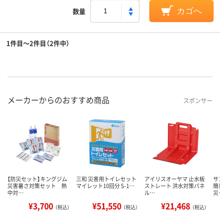
数量
カゴへ
1件目～2件目（2件中）
メーカーからのおすすめ商品
スポンサー
【防災セット】キングジム
三和 災害用トイレセット
アイリスオーヤマ 止水板
サ
災害暑さ対策セット 熱
マイレット10回分 S-1…
ストレート 洪水対策パネ
簡
中対…
ル…
災
¥3,700
¥51,550
¥21,468
（税込）
（税込）
（税込）