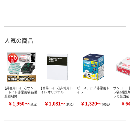
人気の商品
【災害用トイレ】サンコ
【簡易トイレ】非常用ト
ピースアップ 非常用ト
サンコー 
ー トイレ非常用袋 抗菌
イレ オリジナル
イレ
レ袋（凝固
凝固剤付
レの凝固剤
￥1,950～
￥1,081～
￥1,320～
￥6
（税込）
（税込）
（税込）