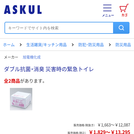
カゴ
メニュー
ホーム
生活雑貨/キッチン用品
防犯・防災用品
防災用品
メーカー
旭電機化成
ダブル抗菌・消臭 災害時の緊急トイレ
全2商品
があります。
￥1,663～￥12,087
販売価格（税抜き）
￥1,829
～
￥13,295
販売価格（税込）