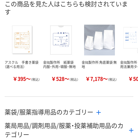
この商品を見た人はこちらも検討されていま
す
数量
数量
数量
カゴへ
カゴへ
カ
アスクル 手書き薬袋
金鵄製作所 紙薬袋
金鵄製作所 角底薬袋 無
金鵄製作所
（選べる用法）
内服・外用・頓服・無地
地
用法兼用タ
￥395～
￥528～
￥7,178～
￥5
（税込）
（税込）
（税込）
薬袋/服薬指導用品のカテゴリー
薬局用品/調剤用品/服薬・投薬補助用品のカ
テゴリー