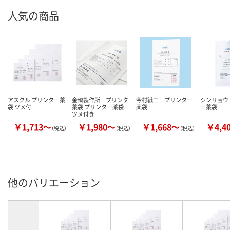
人気の商品
アスクル プリンター薬
金鵄製作所 プリンタ
今村紙工 プリンター
シンリョウ
袋 ツメ付
薬袋 プリンター薬袋
薬袋
ー薬袋
ツメ付き
￥1,713～
￥1,980～
￥1,668～
￥4,4
（税込）
（税込）
（税込）
他のバリエーション