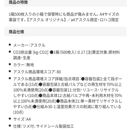
商品の特徴
温室効果ガスなどの削減
1箱500枚入りの小箱で保管時にも商品が傷みません。A4サイズの
薬袋です。【アスクル オリジナル】 ／a4アスクル限定・ロハコ限定
この商品の環境配慮ポイントです。下記商品詳細「
アスクル商品環境スコア詳細／加点項目
」で確認できます。
商品仕様
メーカー：アスクル
CO2排出量 [kg-CO2]：●1箱（500枚入）:0.17 (注)算定対象:原材料
調達・生産
カラー：無地
アスクル商品環境スコア：80
アスクル商品環境スコア詳細/加点項目：●容器包装2:全て段ボー
ルである(15点)●容器包装3:古紙パルプなどの再生材を70％以上
100％未満使用(20点)●容器包装11:分別・リユース・リサイクル
しやすい(10点)●商品本体12:古紙パルプや再・未利用木材を70％
以上100％未満使用(20点)●商品本体21:単一素材でリサイクルし
やすい(5点)●仕組み30-1:温室効果ガスの削減に取り組んでいる
(10点)
サイズ：A4
仕様：ツメ付、サイドシール製袋加工