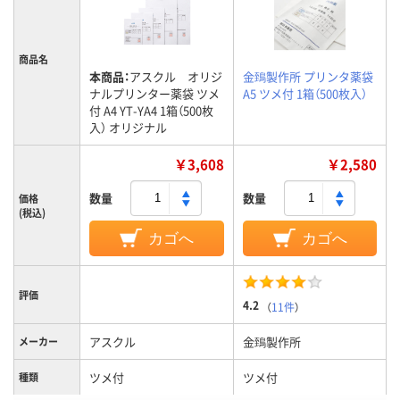
商品名
本商品：
アスクル オリジ
金鵄製作所 プリンタ薬袋
ナルプリンター薬袋 ツメ
A5 ツメ付 1箱（500枚入）
付 A4 YT-YA4 1箱（500枚
入） オリジナル
￥3,608
￥2,580
数量
数量
価格
(税込)
カゴへ
カゴへ
評価
4.2
（
11件
）
アスクル
金鵄製作所
メーカー
ツメ付
ツメ付
種類