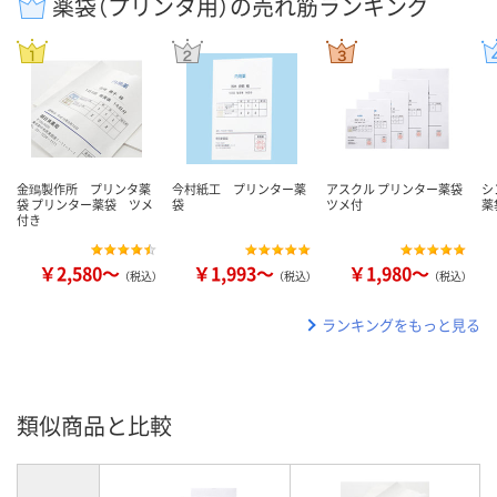
薬袋（プリンタ用）の売れ筋ランキング
金鵄製作所 プリンタ薬
今村紙工 プリンター薬
アスクル プリンター薬袋
シ
袋 プリンター薬袋 ツメ
袋
ツメ付
薬
付き
￥2,580～
￥1,993～
￥1,980～
（税込）
（税込）
（税込）
ランキングをもっと見る
類似商品と比較