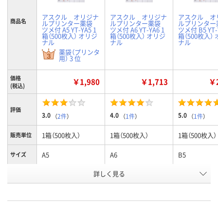
アスクル オリジナ
アスクル オリジナ
アスクル オ
商品名
ルプリンター薬袋
ルプリンター薬袋
ルプリンター
ツメ付 A5 YT-YA5 1
ツメ付 A6 YT-YA6 1
ツメ付 B5 YT-
箱（500枚入） オリジ
箱（500枚入） オリジ
箱（500枚入）
ナル
ナル
ナル
薬袋（プリンタ
用） 3 位
価格
￥1,980
￥1,713
￥2
(税込)
評価
3.0
4.0
5.0
（
2件
）
（
1件
）
（
1件
）
1箱（500枚入）
1箱（500枚入）
1箱（500枚入）
販売単位
A5
A6
B5
サイズ
お申込番
詳しく見る
U441533
U441532
U441534
号
あり
あり
4点
在庫
8月8日（土）
8月9日（日）
8月9日（日）
お届け日