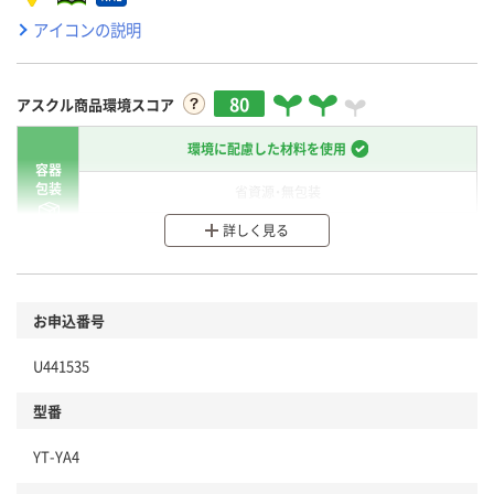
アイコンの説明
80
アスクル商品環境スコア
環境に配慮した材料を使用
容器
包装
省資源・無包装
詳しく見る
分別・リサイクルしやすい設計
環境に配慮した材料を使用
商品
お申込番号
本体
省資源・省エネ・節水
U441535
分別・リサイクルしやすい設計
型番
独自の回収スキームがある
YT-YA4
仕組
アスクルで資源循環している