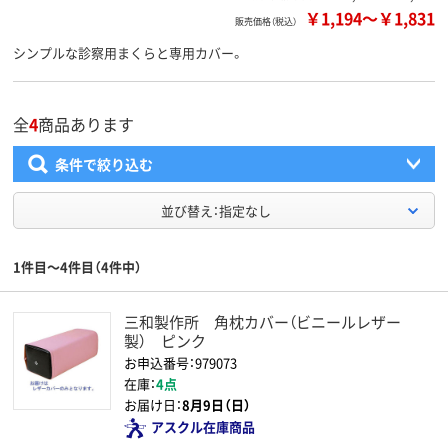
￥1,194
～
￥1,831
販売価格（税込）
シンプルな診察用まくらと専用カバー。
全
4
商品あります
条件で絞り込む
並び替え：指定なし
1件目～4件目（4件中）
三和製作所 角枕カバー（ビニールレザー
製） ピンク
お申込番号：979073
在庫：
4点
お届け日：
8月9日（日）
アスクル在庫商品