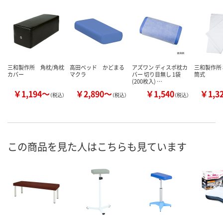
三和製作所 角枕/角枕
高田ベッド かどまる
アズワン ディスポ枕カ
三和製作所 
カバー
マクラ
バー 切り目無し 1袋
筒式
(200枚入) …
￥1,194～
￥2,890～
￥1,540
￥1,3
（税込）
（税込）
（税込）
この商品を見た人はこちらも見ています