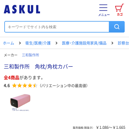
カゴ
メニュー
ホーム
衛生/医療/介護
医療・介護施設用家具/備品
診察台
メーカー
三和製作所
三和製作所 角枕/角枕カバー
全4商品
があります。
4.6
（バリエーション中の最高値）
￥1,086～￥1,665
販売価格（税抜き）