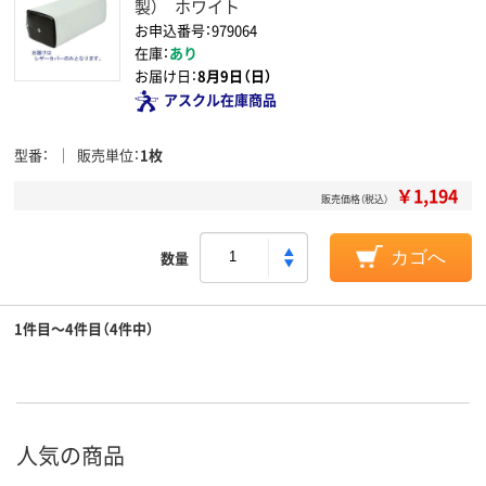
製） ホワイト
お申込番号：979064
在庫：
あり
お届け日：
8月9日（日）
アスクル在庫商品
型番
販売単位
1枚
￥1,194
販売価格（税込）
数量
カゴへ
1件目～4件目（4件中）
人気の商品