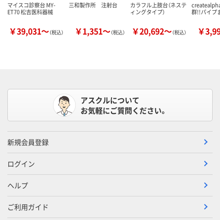
マイスコ診察台 MY-
三和製作所 注射台
カラフル上肢台（ネステ
createal
ET70 松吉医科器械
ィングタイプ）
群!!パイプ
￥39,031～
￥1,351～
￥20,692～
￥3,9
（税込）
（税込）
（税込）
アスクルについて
お気軽にご質問ください。
新規会員登録
ログイン
ヘルプ
ご利用ガイド