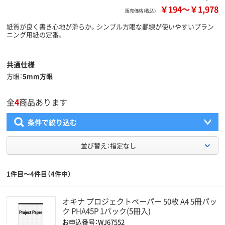
￥194
～
￥1,978
販売価格（税込）
紙質が良く書き心地が滑らか。シンプル方眼な罫線が使いやすいプラン
ニング用紙の定番。
共通仕様
方眼
5mm方眼
全
4
商品あります
条件で絞り込む
並び替え：指定なし
1件目～4件目（4件中）
オキナ プロジェクトペーパー 50枚 A4 5冊パッ
ク PHA45P 1パック(5冊入)
お申込番号：WJ67552