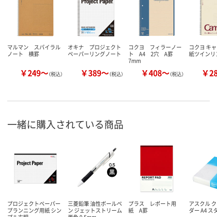
マルマン スパイラル
オキナ プロジェクト
コクヨ フィラーノー
コクヨ キャ
ノート 横罫
ペーパーリングノート
ト A4 2穴 A罫
紙ツインリ
7mm
￥249～
￥389～
￥408～
￥2
（税込）
（税込）
（税込）
一緒に購入されている商品
プロジェクトペーパー
三菱鉛筆 油性ボールペ
プラス レポート用
アスクル 
プランニング用紙 シン
ン ジェットストリーム
紙 A罫
ダー A4 
プル方眼
単色 0.5mm