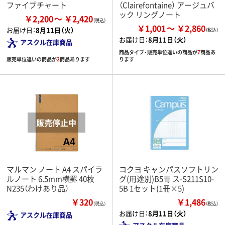
ファイブチャート
（Clairefontaine） アージュバ
ック リングノート
￥2,200
￥2,420
￥1,001
￥2,860
お届け日：
8月11日（火）
お届け日：
8月11日（火）
アスクル在庫商品
商品タイプ・販売単位違いの商品が
7
商品あ
販売単位違いの商品が
2
商品あります
ります
マルマン ノート A4 スパイラ
コクヨ キャンパスソフトリン
ルノート 6.5mm横罫 40枚
グ(用途別)B5青 ス-S211S10-
N235（わけあり品）
5B 1セット(1冊×5)
￥320
￥1,486
（税込）
（税込）
お届け日：
8月11日（火）
アスクル在庫商品