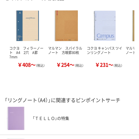
コクヨ フィラーノー
マルマン スパイラル
コクヨ キャンパス ツイ
マルマ
ト A4 2穴 A罫
ノート 方眼罫80枚
ンリングノート
ノート
7mm
￥408～
￥254～
￥231～
￥
（税込）
（税込）
（税込）
「リングノート（A4）」に関連するピンポイントサーチ
「ＴＥＬＬＯ」の特集