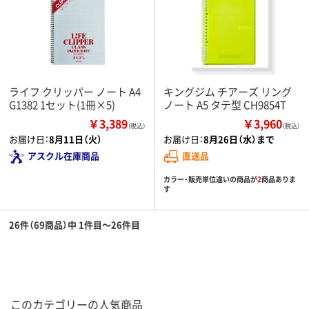
ライフ クリッパー ノート A4
キングジム チアーズ リング
G1382 1セット(1冊×5)
ノート A5 タテ型 CH9854T
￥3,389
￥3,960
（税込）
（税込）
お届け日：
8月11日（火）
お届け日：
8月26日（水）まで
アスクル在庫商品
直送品
カラー・販売単位違いの商品が
2
商品ありま
す
26件（69商品）中 1件目～26件目
このカテゴリーの人気商品