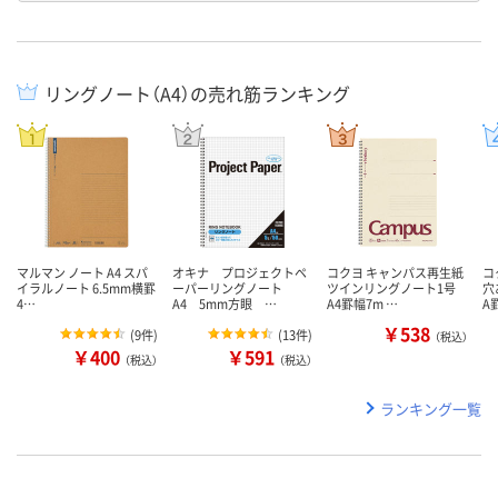
リングノート（A4）の売れ筋ランキング
マルマン ノート A4 スパ
オキナ プロジェクトペ
コクヨ キャンパス再生紙
コ
イラルノート 6.5mm横罫
ーパーリングノート
ツインリングノート1号
穴
4…
A4 5mm方眼 …
A4罫幅7m …
A
￥538
(
9件
)
(
13件
)
（税込）
￥400
￥591
（税込）
（税込）
ランキング一覧