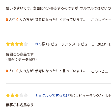
使いやすいです。表面にペン書きするのですが、ツルツルではない
0
人中
0
人の方が「参考になった!」と言っています。
このレビュ
（レビューランクS）
レビュー日 :
2023年
のん
様
毎回この商品です
（用途：データ保存）
0
人中
0
人の方が「参考になった!」と言っています。
このレビュ
（レビューランクA）
レビ
明日クルって言ったけ
様
無事これ名馬なり