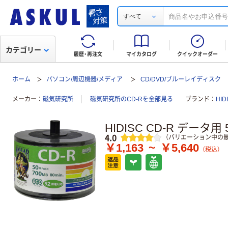
すべて
カテゴリー
履歴・再注文
マイカタログ
クイックオーダー
ホーム
パソコン/周辺機器/メディア
CD/DVD/ブルーレイディスク
メーカー
磁気研究所
磁気研究所のCD-Rを全部見る
ブランド
HI
HIDISC CD-R データ用
レビュー
4.0
（バリエーション中の最
￥1,163
~
￥5,640
（税込）