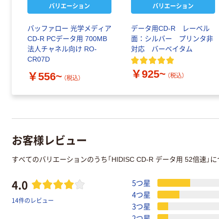
バリエーション
バリエーション
バッファロー 光学メディア
データ用CD-R レーベル
CD-R PCデータ用 700MB
面：シルバー プリンタ非
法人チャネル向け RO-
対応 バーベイタム
CR07D
￥925~
￥556~
（税込）
（税込）
お客様レビュー
すべてのバリエーションのうち「HIDISC CD-R データ用 52倍
4.0
5つ星
4つ星
14件のレビュー
3つ星
2つ星