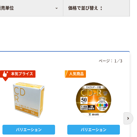
比較表に追加
販売単位
価格で並び替え
ページ：
1
／
3
本気プライス
人気商品
次の
バリエーション
バリエーション