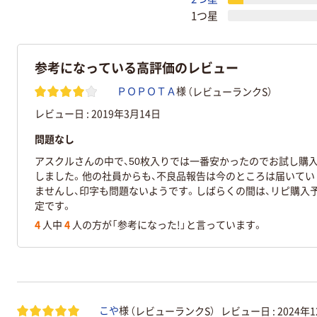
1つ星
参考になっている高評価のレビュー
（レビューランクS）
ＰＯＰＯＴＡ
様
レビュー日 :
2019年3月14日
問題なし
アスクルさんの中で、50枚入りでは一番安かったのでお試し購
しました。他の社員からも、不良品報告は今のところは届いてい
ませんし、印字も問題ないようです。しばらくの間は、リピ購入
定です。
4
人中
4
人の方が「参考になった!」と言っています。
（レビューランクS）
レビュー日 :
2024年
こや
様