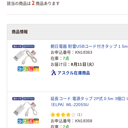
2
該当の商品は
商品あります
商品情報
朝日電器 耐雷USBコード付きタップ 1.5m W
お申込番号
KN18363
在庫
7点
お届け日
8月11日（火）
アスクル在庫商品
延長コード 電源タップ 2P式 0.5m 3個口
（ELPA） WL-2205SU
（1）
お申込番号
KN18358
在庫
7点