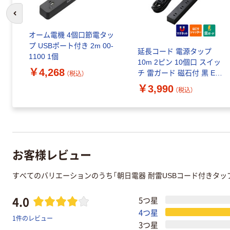
前のスライドへ
オーム電機 4個口節電タッ
プ USBポート付き 2m 00-
延長コード 電源タップ
1100 1個
10m 2ピン 10個口 スイッ
￥4,268
チ 雷ガード 磁石付 黒 ECT
（税込）
ー15100BK エレコム 1個
￥3,990
（税込）
お客様レビュー
すべてのバリエーションのうち「朝日電器 耐雷USBコード付きタッ
4.0
5つ星
4つ星
1件のレビュー
3つ星