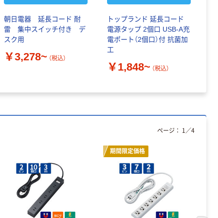
朝日電器 延長コード 耐
トップランド 延長コード
ト
雷 集中スイッチ付き デ
電源タップ 2個口 USB-A充
タ
スク用
電ポート（2個口）付 抗菌加
U
工
W
￥3,278~
（税込）
￥1,848~
￥
（税込）
ページ：
1
／
4
期間限定価格