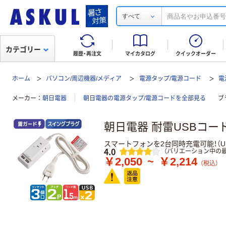
すべて
カテゴリー
履歴・再注文
マイカタログ
クイックオーダー
ホーム
パソコン/周辺機器/メディア
電源タップ/電源コード
電
メーカー
朝日電器
朝日電器の電源タップ/電源コードを全部見る
ブ
朝日電器 耐雷USBコー
スマートフォンを2台同時充電可能！（U
レビュー
4.0
（バリエーション中の最
￥2,050
~
￥2,214
（税込）