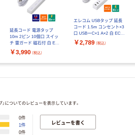
エレコム USBタップ 延長
コード 1.5m コンセント×3
延長コード 電源タップ
口 USBーC×1 A×2 白 ECT-
10m 2ピン 10個口 スイッ
38-3A2C15WH 1個
￥2,789
チ 雷ガード 磁石付 白 ECT
（税込）
ー15100WH エレコム 1個
￥3,990
（税込）
プ」についてのレビューを表示しています。
0件
レビューを書く
1件
0件