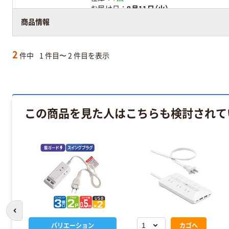
お届け日
8月11日（火）
商品情報
アスクル在庫商品
2
件中
1 件目〜 2 件目を表示
この商品を見た人はこちらも検討されて
前のスライドへ
バリエーション
カゴへ