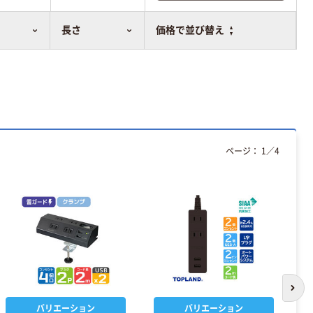
比較表に追加
長さ
価格で並び替え
ページ：
1
／
4
次の
バリエーション
バリエーション