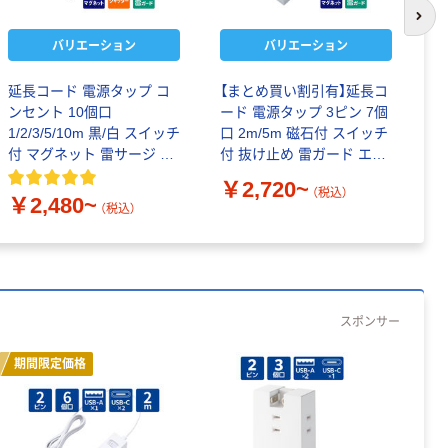
次の
バリエーション
バリエーション
延長コード 電源タップ コ
【まとめ買い割引有】延長コ
延
ンセント 10個口
ード 電源タップ 3ピン 7個
式
1/2/3/5/10m 黒/白 スイッチ
口 2m/5m 磁石付 スイッチ
￥
付 マグネット 雷サージ エ
付 抜け止め 雷ガード エレ
レコム
コム
￥2,720~
（税込）
￥2,480~
（税込）
スポンサー
期間限定価格