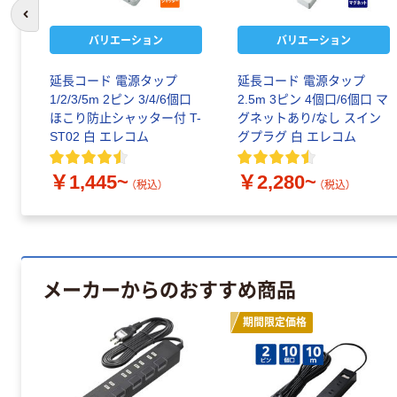
前のスライドへ
バリエーション
バリエーション
延長コード 電源タップ
延長コード 電源タップ
1/2/3/5m 2ピン 3/4/6個口
2.5m 3ピン 4個口/6個口 マ
ほこり防止シャッター付 T-
グネットあり/なし スイン
ST02 白 エレコム
グプラグ 白 エレコム
￥1,445~
￥2,280~
（税込）
（税込）
メーカーからのおすすめ商品
期間限定価格