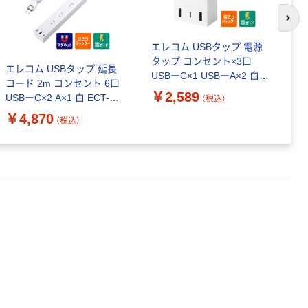
次の
エレコム USBタップ 電源
エ
タップ コンセント×3口
コ
エレコム USBタップ 延長
USBーC×1 USBーA×2 白
U
コード 2m コンセント 6口
ECT-37-3A2CWH 1個
3
￥2,589
￥
USBーC×2 A×1 白 ECT-
（税込）
3920WH 1個
￥4,870
（税込）