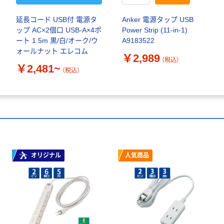
延長コード USB付 電源タ
Anker 電源タップ USB
ップ AC×2個口 USB-A×4ポ
Power Strip (11-in-1)
ート 1.5m 黒/白/オーク/ウ
A9183522
ォールナット エレコム
￥2,989
（税込）
￥2,481~
（税込）
オリジナル
人気商品