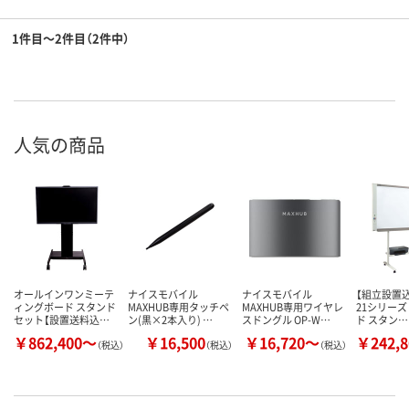
1件目～2件目（2件中）
人気の商品
オールインワンミーテ
ナイスモバイル
ナイスモバイル
【組立設置込
ィングボード スタンド
MAXHUB専用タッチペ
MAXHUB専用ワイヤレ
21シリーズ
セット【設置送料込…
ン(黒×2本入り) …
スドングル OP-W…
ド スタン…
￥862,400～
￥16,500
￥16,720～
￥242,
（税込）
（税込）
（税込）