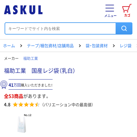
カゴ
メニュー
ホーム
テープ/梱包資材/店舗用品
袋・包装資材
レジ袋
メーカー
福助工業
福助工業 国産レジ袋（乳白）
41
万回
購入いただきました！
全53商品
があります。
4.8
（バリエーション中の最高値）