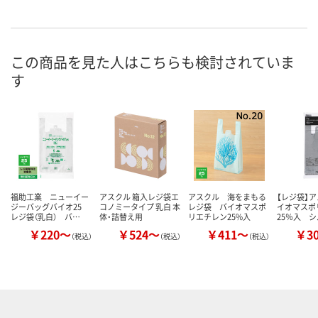
この商品を見た人はこちらも検討されていま
す
福助工業 ニューイー
アスクル 箱入レジ袋エ
アスクル 海をまもる
【レジ袋】
ジーバッグバイオ25
コノミータイプ 乳白 本
レジ袋 バイオマスポ
イオマスポ
レジ袋（乳白） バ…
体・詰替え用
リエチレン25%入
25％入 
￥220～
￥524～
￥411～
￥3
（税込）
（税込）
（税込）