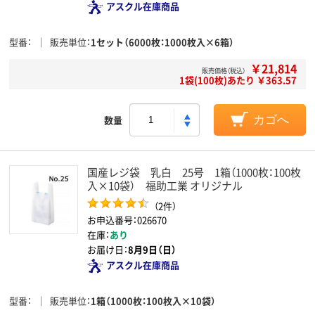
アスクル在庫商品
型番
販売単位
1セット（6000枚：1000枚入×6箱）
￥21,814
販売価格（税込）
1袋(100枚)あたり ￥363.57
数量
カゴへ
国産レジ袋 乳白 25号 1箱（1000枚：100枚
入×10袋） 福助工業 オリジナル
（2件）
お申込番号：026670
在庫：
あり
お届け日：
8月9日（日）
アスクル在庫商品
型番
販売単位
1箱（1000枚：100枚入×10袋）