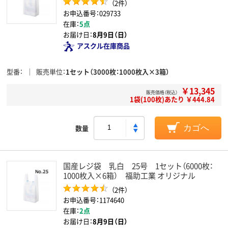
（2件）
お申込番号：029733
在庫：
5点
お届け日：
8月9日（日）
アスクル在庫商品
型番
販売単位
1セット（3000枚：1000枚入×3箱）
￥13,345
販売価格（税込）
1袋(100枚)あたり ￥444.84
数量
カゴへ
国産レジ袋 乳白 25号 1セット（6000枚：
1000枚入×6箱） 福助工業 オリジナル
（2件）
お申込番号：1174640
在庫：
2点
お届け日：
8月9日（日）