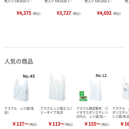
枚入り SW2650-1…
枚入り SW1838-1…
枚入り SW3260-1…
枚
¥4,375
¥3,727
¥4,692
（税込）
（税込）
（税込）
人気の商品
アスクル レジ袋（乳
アスクル レジ袋エコノ
アスクル限定販売 バ
アスクル 
白）
ミータイプ 乳白
イオマスポリエチレン
ポリエチレ
25％入 レジ袋（乳…
レジ袋（乳白
￥137～
￥113～
￥155～
￥1
（税込）
（税込）
（税込）