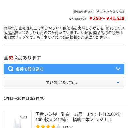
￥319～￥37,753
販売価格（税抜き）
￥350
～
￥41,528
販売価格（税込）
静電気防止処理加工で開きやすい！！低価格を実現しながらも、破れにくい
国産品質。吊るしひも用の穴が付いています。※画像、商品名称の号数は
東日本サイズです。西日本サイズは商品情報をご確認ください。
全
53
商品あります
条件で絞り込む
並び替え：指定なし
1件目～20件目（53件中）
国産レジ袋 乳白 12号 1セット（12000枚：
1000枚入×12箱） 福助工業 オリジナル
（52件）