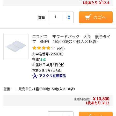
1枚あたり ￥12.4
数量
カゴへ
エフピコ PPフードパック 大深 嵌合タイ
プ 4NF9 1箱（900枚：50枚入×18袋）
（9件）
お申込番号：2950010
在庫：
3点
お届け日：
8月8日（土）
お急ぎ便：
8月7日（金）
アスクル在庫商品
型番
販売単位
1箱（900枚：50枚入×18袋）
￥10,800
販売価格（税込）
1枚あたり ￥12