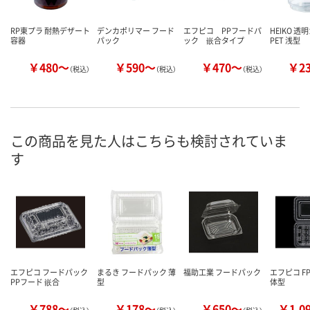
RP東プラ 耐熱デザート
デンカポリマー フード
エフピコ PPフードパ
HEIKO 透
容器
パック
ック 嵌合タイプ
PET 浅型
￥480～
￥590～
￥470～
￥2
（税込）
（税込）
（税込）
この商品を見た人はこちらも検討されていま
す
エフピコ フードパック
まるき フードパック 薄
福助工業 フードパック
エフピコ F
PPフード 嵌合
型
体型
￥788～
￥178～
￥650～
￥1,0