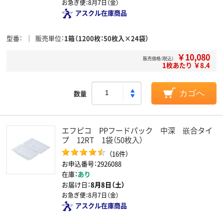
お急ぎ便：
8月7日（金）
アスクル在庫商品
型番
販売単位
1箱（1200枚：50枚入×24袋）
￥10,080
販売価格（税込）
1枚あたり ￥8.4
数量
カゴへ
エフピコ PPフードパック 中深 嵌合タイ
プ 12RT 1袋（50枚入）
（16件）
お申込番号：2926088
在庫：
あり
お届け日：
8月8日（土）
お急ぎ便：
8月7日（金）
アスクル在庫商品