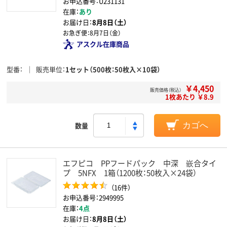
お申込番号：U231131
在庫：
あり
お届け日：
8月8日（土）
お急ぎ便：
8月7日（金）
アスクル在庫商品
型番
販売単位
1セット（500枚：50枚入×10袋）
￥4,450
販売価格（税込）
1枚あたり ￥8.9
数量
カゴへ
エフピコ PPフードパック 中深 嵌合タイ
プ 5NFX 1箱（1200枚：50枚入×24袋）
（16件）
お申込番号：2949995
在庫：
4点
お届け日：
8月8日（土）