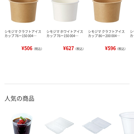
シモジマ クラフトアイス
シモジマ ホワイトアイス
シモジマ クラフトアイス
シ
カップ 76ー150 004…
カップ 76ー150 004…
カップ 86ー200 004…
カ
¥506
¥627
¥596
（税込）
（税込）
（税込）
人気の商品