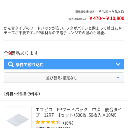
￥428～￥9,819
販売価格（税抜き）
￥470
～
￥10,800
販売価格（税込）
かん合タイプのフードパックが安い。フタがパチンと閉まって輪ゴムや
テープが不要です。PP素材なので電子レンジでの温めも可能。
全
9
商品あります
条件で絞り込む
並び替え：指定なし
1件目～9件目（9件中）
エフピコ PPフードパック 中深 嵌合タイ
プ 12RT 1セット（500枚：50枚入×10袋）
（16件）