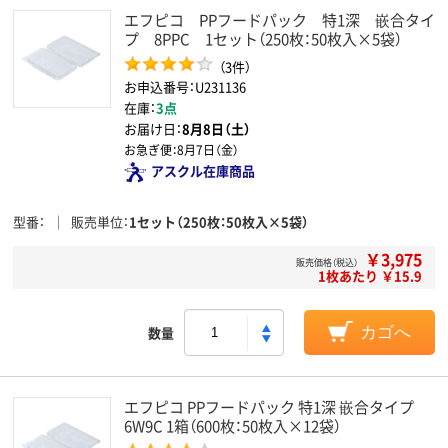
エフピコ PPフードパック 特1深 嵌合タイ
プ 8PPC 1セット（250枚：50枚入×5袋）
（3件）
お申込番号：U231136
在庫：
3点
お届け日：
8月8日（土）
お急ぎ便：
8月7日（金）
アスクル在庫商品
型番
販売単位
1セット（250枚：50枚入×5袋）
￥3,975
販売価格（税込）
1枚あたり ￥15.9
数量
カゴへ
エフピコ PPフードパック 特1深 嵌合タイプ
6W9C 1箱（600枚：50枚入×12袋）