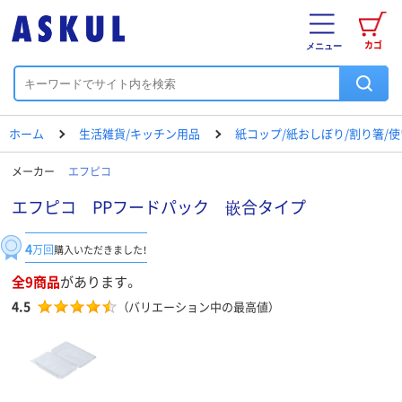
カゴ
メニュー
ホーム
生活雑貨/キッチン用品
紙コップ/紙おしぼり/割り箸/
メーカー
エフピコ
エフピコ PPフードパック 嵌合タイプ
4
万回
購入いただきました！
全9商品
があります。
4.5
（バリエーション中の最高値）