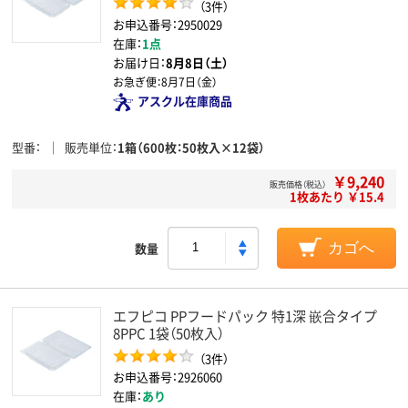
（3件）
お申込番号：2950029
在庫：
1点
お届け日：
8月8日（土）
お急ぎ便：
8月7日（金）
アスクル在庫商品
型番
販売単位
1箱（600枚：50枚入×12袋）
￥9,240
販売価格（税込）
1枚あたり ￥15.4
数量
カゴへ
エフピコ PPフードパック 特1深 嵌合タイプ
8PPC 1袋（50枚入）
（3件）
お申込番号：2926060
在庫：
あり