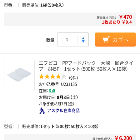
型番
販売単位
1袋（50枚入）
￥470
販売価格（税込）
1枚あたり ￥9.4
数量
カゴへ
エフピコ PPフードパック 大深 嵌合タイ
プ 8N5P 1セット（500枚：50枚入×10袋）
（9件）
お申込番号：U231135
在庫：
6点
お届け日：
8月8日（土）
お急ぎ便：
8月7日（金）
アスクル在庫商品
型番
販売単位
1セット（500枚：50枚入×10袋）
￥6,200
販売価格（税込）