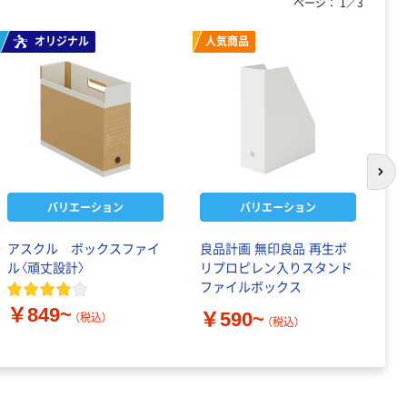
ページ：
1
／
3
オリジナル
人気商品
次の
バリエーション
バリエーション
アスクル ボックスファイ
良品計画 無印良品 再生ポ
ボ
ル〈頑丈設計〉
リプロピレン入りスタンド
式
ファイルボックス
オ
￥849~
￥590~
（税込）
（税込）
￥