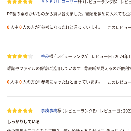
（レビューランクB）
レビュ
ＡＳＫＵＬユーザー
様
PP製の柔らかいものから買い替えました。書類を多めに入れても歪
0
人中
0
人の方が「参考になった!」と言っています。
このレビュ
（レビューランクA）
レビュー日 :
2024年
ゆみ
様
雑誌やファイルの保管に活用しています。背表紙が見えるのが便利
0
人中
0
人の方が「参考になった!」と言っています。
このレビュ
（レビューランクB）
レビュー日 :
20
事務事務
様
しっかりしている
他の商品の口コミをみて購入。頑丈設計とあるだけに、倒れにくい