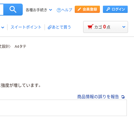
ヘルプ
各種お手続き
0
スイートポイント
あとで買う
カゴ
点
設計〉 A4タテ
に強度が増しています。
商品情報の誤りを報告