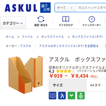
すべて
カテゴリー
履歴・再注文
マイカタログ
クイックオーダー
ホーム
ファイル
ボックスファイル
ボックスファイル（タテ）
メーカー
アスクル
アスクルのボックスファイル（タテ）を全部見る
アスクル ボックスファ
従来のオリジナルボックスファイルよ
レビュー
4.3
（バリエーション中の最
￥919
~
￥8,434
（税込）
サイズ
A4タテ