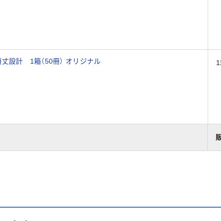
アスクル ボックスファイル A4タテ 頑丈設計 1箱（50冊） オリジナル