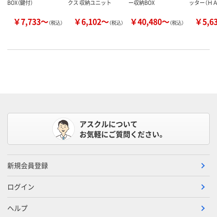
BOX（鍵付）
クス 収納ユニット
ー収納BOX
ッター（Ｈ
￥7,733～
￥6,102～
￥40,480～
￥5,6
（税込）
（税込）
（税込）
アスクルについて
お気軽にご質問ください。
新規会員登録
ログイン
ヘルプ