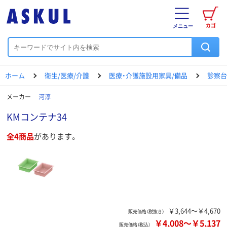
カゴ
メニュー
ホーム
衛生/医療/介護
医療・介護施設用家具/備品
診察台
メーカー
河淳
KMコンテナ34
全4商品
があります。
￥3,644～￥4,670
販売価格（税抜き）
￥4,008
～
￥5,137
販売価格（税込）