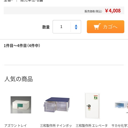
￥4,008
販売価格（税込）
数量
カゴへ
1件目～4件目（4件中）
人気の商品
アズワン トレイ
三和製作所 ナインボッ
三和製作所 エレベータ
サカセ化学