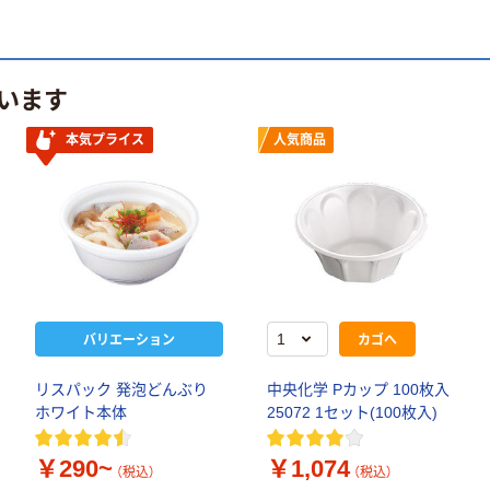
います
本気プライス
人気商品
バリエーション
カゴへ
リスパック 発泡どんぶり
中央化学 Pカップ 100枚入
ホワイト本体
25072 1セット(100枚入)
￥290~
￥1,074
（税込）
（税込）