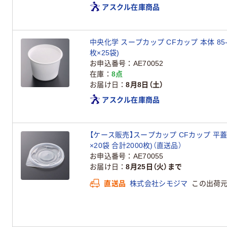
アスクル在庫商品
中央化学 スープカップ CFカップ 本体 85-180
枚×25袋)
お申込番号
AE70052
在庫
8点
お届け日
8月8日（土）
アスクル在庫商品
【ケース販売】スープカップ CFカップ 平蓋 PL 
×20袋 合計2000枚)（直送品）
お申込番号
AE70055
お届け日
8月25日（火）まで
直送品
株式会社シモジマ
この出荷