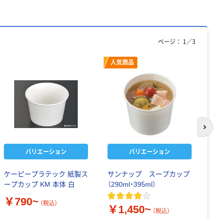
ページ：
1
／
3
人気商品
次の
バリエーション
バリエーション
ケーピープラテック 紙製ス
サンナップ スープカップ
H
ープカップ KM 本体 白
（290ml・395ml）
￥
￥790~
（税込）
￥1,450~
（税込）