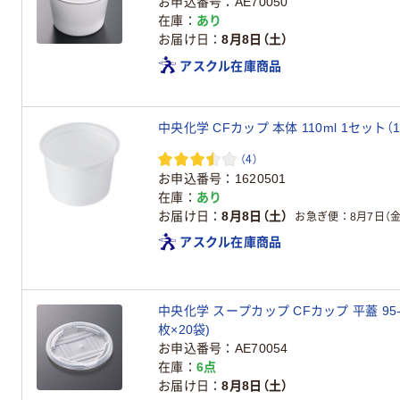
お申込番号
AE70050
在庫
あり
お届け日
8月8日（土）
アスクル在庫商品
中央化学 CFカップ 本体 110ml 1セット（1
（4）
お申込番号
1620501
在庫
あり
お届け日
8月8日（土）
お急ぎ便
8月7日（金
アスクル在庫商品
中央化学 スープカップ CFカップ 平蓋 95-270
枚×20袋)
お申込番号
AE70054
在庫
6点
お届け日
8月8日（土）