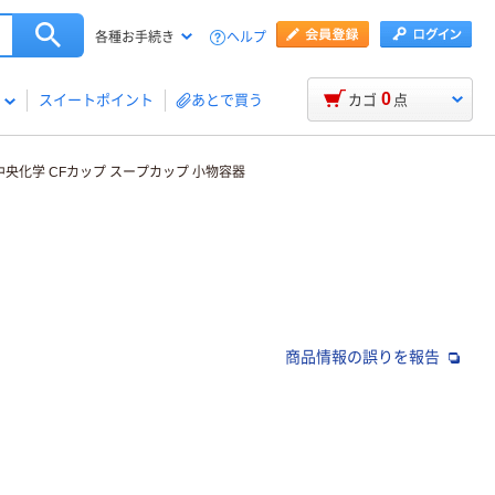
ヘルプ
各種お手続き
0
スイートポイント
あとで買う
カゴ
点
中央化学 CFカップ スープカップ 小物容器
商品情報の誤りを報告