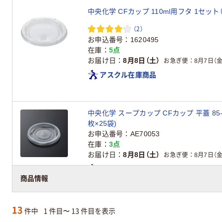
中央化学 CFカップ 110ml用フタ 1セット（
（2）
お申込番号
1620495
在庫
5点
お届け日
8月8日（土）
お急ぎ便
8月7日（金
アスクル在庫商品
中央化学 スープカップ CFカップ 平蓋 85-180
枚×25袋)
お申込番号
AE70053
在庫
3点
お届け日
8月8日（土）
お急ぎ便
8月7日（金
アスクル在庫商品
商品情報
13
件中
1 件目〜 13 件目を表示