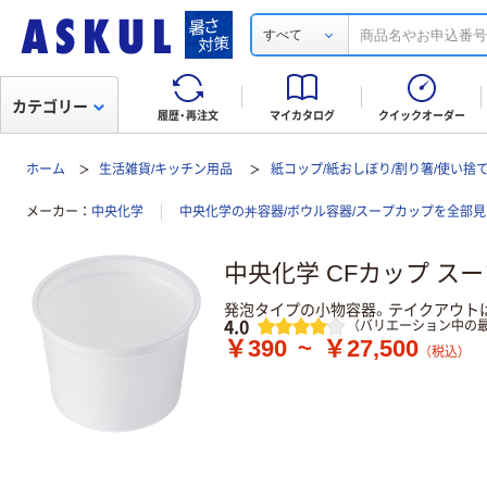
すべて
カテゴリー
履歴・再注文
マイカタログ
クイックオーダー
ホーム
生活雑貨/キッチン用品
紙コップ/紙おしぼり/割り箸/使い捨
メーカー
中央化学
中央化学の丼容器/ボウル容器/スープカップを全部見
中央化学 CFカップ ス
発泡タイプの小物容器。テイクアウト
レビュー
4.0
（バリエーション中の最
￥390
~
￥27,500
（税込）