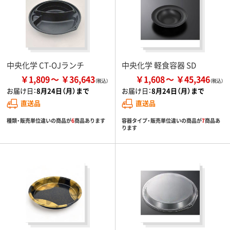
中央化学 CT-OJランチ
中央化学 軽食容器 SD
￥1,809
￥36,643
￥1,608
￥45,346
お届け日：
8月24日（月）まで
お届け日：
8月24日（月）まで
直送品
直送品
種類・販売単位違いの商品が
6
商品あります
容器タイプ・販売単位違いの商品が
7
商品あ
ります