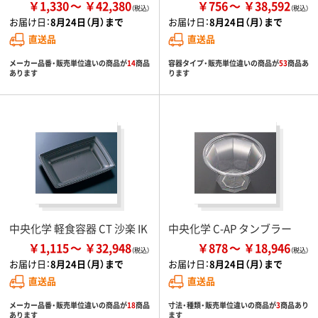
￥1,330
￥42,380
￥756
￥38,592
お届け日：
8月24日（月）まで
お届け日：
8月24日（月）まで
直送品
直送品
メーカー品番・販売単位違いの商品が
14
商品
容器タイプ・販売単位違いの商品が
53
商品あ
あります
ります
中央化学 軽食容器 CT 沙楽 IK
中央化学 C-AP タンブラー
￥1,115
￥32,948
￥878
￥18,946
お届け日：
8月24日（月）まで
お届け日：
8月24日（月）まで
直送品
直送品
メーカー品番・販売単位違いの商品が
18
商品
寸法・種類・販売単位違いの商品が
3
商品あり
あります
ます