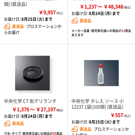
個)（直送品）
￥1,237
￥48,348
￥9,957
お届け日：
8月24日（月）まで
（税込）
お届け日：
8月25日（火）まで
直送品
直送品
プロステーションか
メーカー品番・販売単位違いの商品が
12
商品
らお届け
あります
中央化学 CT 街デリランチ
中央化学 タレ入 ソース 小
12237 1袋(100個)（直送品）
￥1,376
￥27,197
￥557
お届け日：
8月24日（月）まで
（税込）
お届け日：
8月25日（火）まで
直送品
直送品
プロステーションか
寸法・タイプ・販売単位違いの商品が
55
商品
らお届け