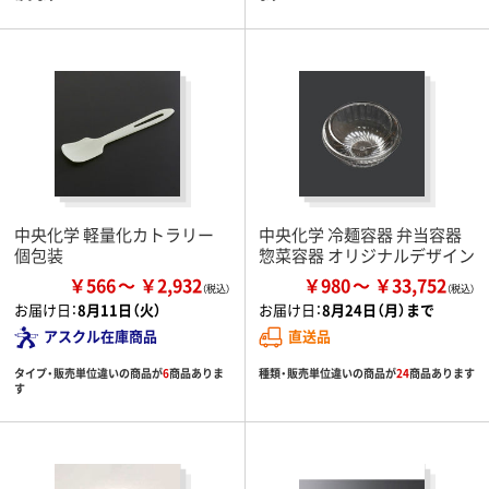
中央化学 軽量化カトラリー
中央化学 冷麺容器 弁当容器
個包装
惣菜容器 オリジナルデザイン
￥566
￥2,932
￥980
￥33,752
お届け日：
8月11日（火）
お届け日：
8月24日（月）まで
アスクル在庫商品
直送品
タイプ・販売単位違いの商品が
6
商品ありま
種類・販売単位違いの商品が
24
商品あります
す