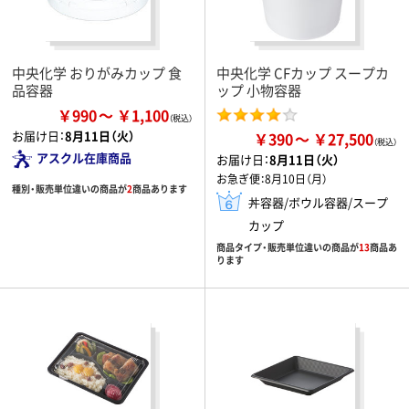
中央化学 おりがみカップ 食
中央化学 CFカップ スープカ
品容器
ップ 小物容器
￥990
￥1,100
お届け日：
8月11日（火）
￥390
￥27,500
アスクル在庫商品
お届け日：
8月11日（火）
お急ぎ便：
8月10日（月）
種別・販売単位違いの商品が
2
商品あります
丼容器/ボウル容器/スープ
カップ
商品タイプ・販売単位違いの商品が
13
商品あ
ります