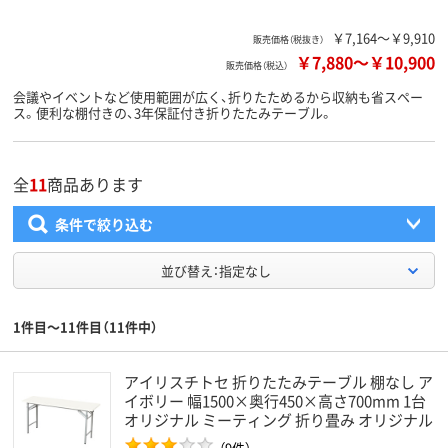
￥7,164～￥9,910
販売価格（税抜き）
￥7,880
～
￥10,900
販売価格（税込）
会議やイベントなど使用範囲が広く、折りたためるから収納も省スペー
ス。便利な棚付きの、3年保証付き折りたたみテーブル。
全
11
商品あります
条件で絞り込む
並び替え：指定なし
1件目～11件目（11件中）
アイリスチトセ 折りたたみテーブル 棚なし ア
イボリー 幅1500×奥行450×高さ700mm 1台
オリジナル ミーティング 折り畳み オリジナル
（9件）