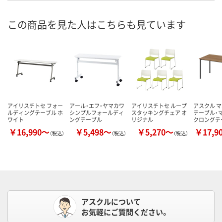
この商品を見た人はこちらも見ています
アイリスチトセ フォー
アール・エフ・ヤマカワ
アイリスチトセ ループ
アスクル 
ルディングテーブル ホ
シンプルフォールディ
スタッキングチェア オ
テーブル・
ワイト
ングテーブル
リジナル
クロングテ
￥16,990～
￥5,498～
￥5,270～
￥17,9
（税込）
（税込）
（税込）
アスクルについて
お気軽にご質問ください。