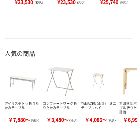
¥23,530
¥23,530
¥25,740
（税込）
（税込）
（税込）
人気の商品
アイリスチトセ 折りた
コンフォートワーク 折
YAMAZEN（山善） ミニ
無印良品 パ
たみテーブル
りたたみテーブル
テーブルハイ
ブル 折りた
計画
￥7,880～
￥3,480～
￥4,086～
￥6,9
（税込）
（税込）
（税込）