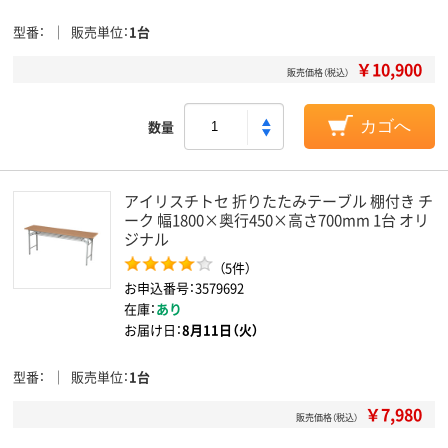
型番
販売単位
1台
￥10,900
販売価格（税込）
数量
カゴへ
アイリスチトセ 折りたたみテーブル 棚付き チ
ーク 幅1800×奥行450×高さ700mm 1台 オリ
ジナル
（5件）
お申込番号：3579692
在庫：
あり
お届け日：
8月11日（火）
型番
販売単位
1台
￥7,980
販売価格（税込）