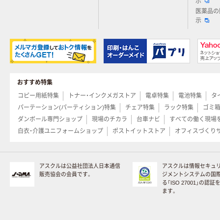
示
医薬品の
示
おすすめ特集
コピー用紙特集
トナー・インクメガストア
電卓特集
電池特集
タ
パーテーション(パーティション)特集
チェア特集
ラック特集
ゴミ
ダンボール専門ショップ
現場のチカラ
台車ナビ
すべての働く現場
白衣・介護ユニフォームショップ
ポストイットストア
オフィスづくり
アスクルは公益社団法人日本通信
アスクルは情報セキュ
販売協会の会員です。
ジメントシステムの国
る「ISO 27001」の認
ます。