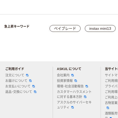
急上昇キーワード
ベイブレード
instax mini13
ご利用ガイド
ASKUL について
当サイト
アスクルについてお気軽にご質
注文について
会社案内
サイトマ
お届けについて
投資家情報
ご利用規
お支払いについて
環境・社会活動報告
プライバ
返品・交換について
カスタマーハラスメント
ご利用環
に対する基本方針
ご利用上
アスクルのサイバーセキ
古物営業
ュリティ
酒類販売