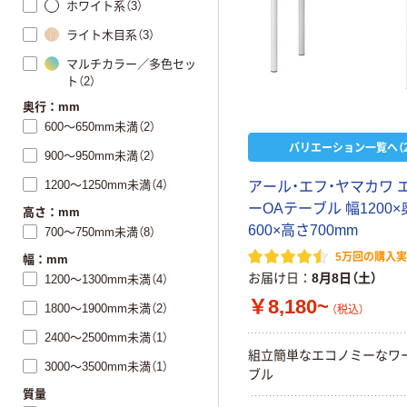
ホワイト系（3）
ライト木目系（3）
マルチカラー／多色セッ
ト（2）
奥行：mm
600～650mm未満（2）
バリエーション一覧へ（2
900～950mm未満（2）
1200～1250mm未満（4）
アール・エフ・ヤマカワ 
ーOAテーブル 幅1200×
高さ：mm
600×高さ700mm
700～750mm未満（8）
5万回の購入
幅：mm
お届け日
8月8日（土）
1200～1300mm未満（4）
￥8,180~
1800～1900mm未満（2）
（税込）
2400～2500mm未満（1）
組立簡単なエコノミーなワ
3000～3500mm未満（1）
ブル
質量