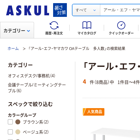
すべて
カテゴリー
履歴・再注文
マイカタログ
クイックオーダー
ホーム
「アール・エフ・ヤマカワ OAテーブル 多人数」の検索結果
「アール・エフ
カテゴリー
オフィスデスク/事務机（4）
4
件（8商品）中
1件目〜4
会議テーブル/ミーティングテー
ブル（6）
スペックで絞り込む
人気商品
カラーグループ
ブラウン系（2）
ベージュ系（2）