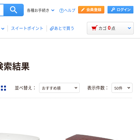
ヘルプ
各種お手続き
0
スイートポイント
あとで買う
カゴ
点
検索結果
並べ替え：
表示件数：