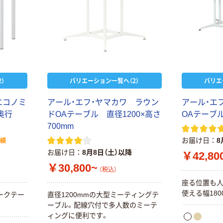
）
バリエーション一覧へ（2）
バリエ
エコノミ
アール・エフ・ヤマカワ ラウン
アール・エ
奥行
ドOAテーブル 直径1200×高さ
OAテーブ
700mm
お届け日
8
実績
お届け日
8月8日（土）以降
￥42,80
￥30,800~
（税込）
座る位置も人
使える幅18
ークテー
直径1200mmの大型ミーティングテ
ーブル。配線穴付で多人数のミーテ
ィングに便利です。