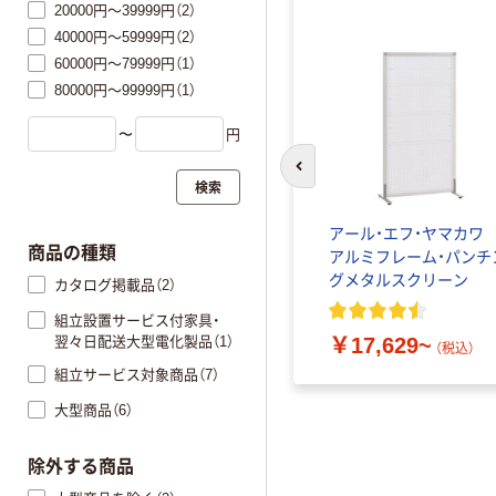
20000円～39999円（2）
40000円～59999円（2）
60000円～79999円（1）
80000円～99999円（1）
〜
円
前のスライドへ
検索
ワーク
アール・エフ・ヤマカ
商品の種類
台形/円
アルミフレーム・パンチ
グメタルスクリーン
カタログ掲載品（2）
組立設置サービス付家具・
翌々日配送大型電化製品（1）
￥17,629~
）
（税込）
組立サービス対象商品（7）
大型商品（6）
除外する商品