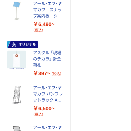
とけるインスタ
アール・エフ・ヤ
ントむぎ茶
マカワ スナッ
￥646~
プ案内板 シル
（税込）
バー（A4タイプ
￥6,490~
／A3タイプ）
（税込）
オリジナル
三井製糖 ステ
ィックシュガー
オリジナル
（セレニータ）
アスクル 「現場
のチカラ」 針金
￥384~
（税込）
荷札
￥397~
（税込）
アール・エフ・ヤ
マカワ パンフレ
ットラック A4
ブラック
￥6,500~
（税込）
アール・エフ・ヤ