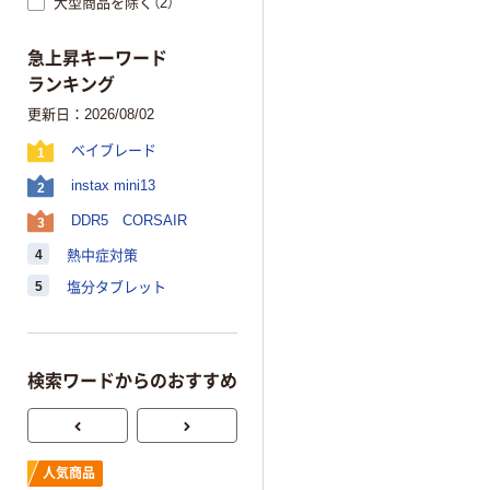
大型商品を除く（2）
急上昇キーワード
ランキング
更新日：2026/08/02
ベイブレード
1
instax mini13
2
DDR5 CORSAIR
3
4
熱中症対策
5
塩分タブレット
検索ワードからのおすすめ
伊藤園 さらさら
人気商品