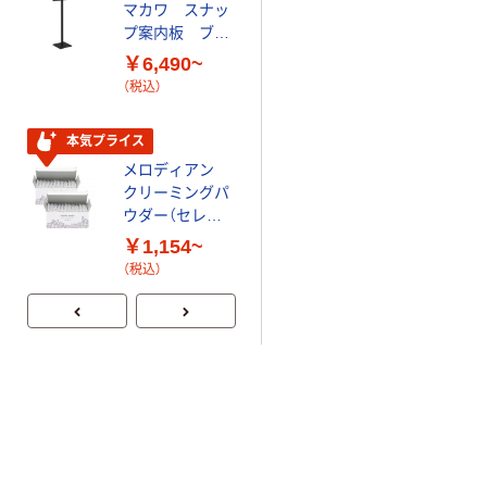
マカワ スナッ
プ案内板 ブラ
ック（A4タイプ
￥6,490~
／A3タイプ）
（税込）
本気プライス
メロディアン
クリーミングパ
ウダー（セレニ
ータ）3g
￥1,154~
（税込）
0
／10 商品を
選択中
最近チェックした商品
一覧を見る