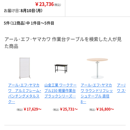
￥23,736
（税込）
お届け日：
8月10日（月）
5件（12商品）中 1件目～5件目
アール･エフ･ヤマカワ 作業台テーブルを検索した人が見
た商品
アール・エフ・ヤマカ
山金工業 ワークテー
アール・エフ・ヤマカ
アール・
ワ アルミフレーム・
ブル150 軽量作業台
ワ ラウンドリフレッ
ワ スチ
パンチングメタルス
ブラックシリーズ…
シュテーブル 直径
ク…
8…
￥17,629～
￥25,731～
￥16,800～
（税込）
（税込）
（税込）
（