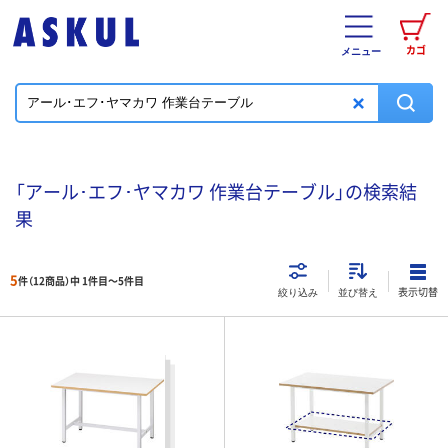
カゴ
メニュー
「アール･エフ･ヤマカワ 作業台テーブル」の検索結
果
5
件（12商品）中 1件目～
5
件目
表示切替
絞り込み
並び替え