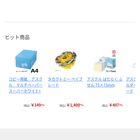
ヒット商品
コピー用紙 アスク
タカラトミー ベイブ
アスクル はたらく ふ
アスクル
ル マルチペーパー
レード
せん 75×75mm
ルダー 
スーパーホワイト+
ード
￥149～
￥1,400～
￥407～
（税込）
（税込）
（税込）