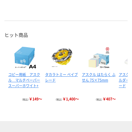
ヒット商品
コピー用紙 アスク
タカラトミー ベイブ
アスクル はたらく ふ
アスクル
ル マルチペーパー
レード
せん 75×75mm
ルダー 
スーパーホワイト+
ード
￥149～
￥1,400～
￥407～
（税込）
（税込）
（税込）