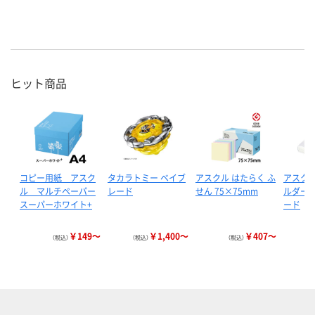
ヒット商品
コピー用紙 アスク
タカラトミー ベイブ
アスクル はたらく ふ
アスクル
ル マルチペーパー
レード
せん 75×75mm
ルダー 
スーパーホワイト+
ード
￥149～
￥1,400～
￥407～
（税込）
（税込）
（税込）