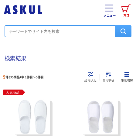
カゴ
メニュー
検索結果
5
件（35商品）中 1件目～
5
件目
表示切替
絞り込み
並び替え
人気商品