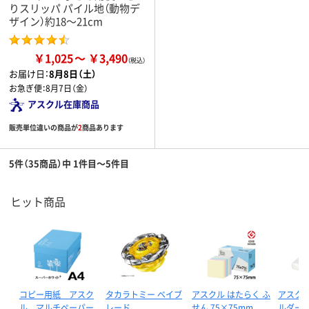
りスリッパ パイル地（動物デ
ザイン）約18～21cm
￥1,025
￥3,490
お届け日：
8月8日（土）
お急ぎ便：
8月7日（金）
アスクル在庫商品
販売単位違いの商品が
2
商品あります
5件（35商品）中 1件目～5件目
ヒット商品
コピー用紙 アスク
タカラトミー ベイブ
アスクル はたらく ふ
アスクル
ル マルチペーパー
レード
せん 75×75mm
ルダー 