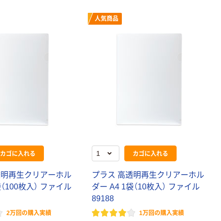
人気商品
カゴに入れる
カゴに入れる
透
明
再
生
ク
リ
ア
ー
ホ
ル
プ
ラ
ス
高
透
明
再
生
ク
リ
ア
ー
ホ
ル
袋
（
1
0
0
枚
入
）
フ
ァ
イ
ル
ダ
ー
A
4
1
袋
（
1
0
枚
入
）
フ
ァ
イ
ル
8
9
1
8
8
2万回の購入実績
1万回の購入実績