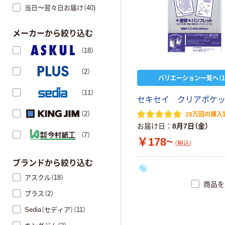
当日〜翌々日お届け（40)
メーカーから絞り込む
（18）
（2）
バリエーション一覧へ（1
（11）
セ
キ
セ
イ
ク
リ
ア
ポ
ケ
（2）
28万回の購入
お届け日
8月7日（金）
（7）
￥178~
（税込）
ブランドから絞り込む
アスクル（18）
商品を
プラス（2）
Sedia（セディア）（11）