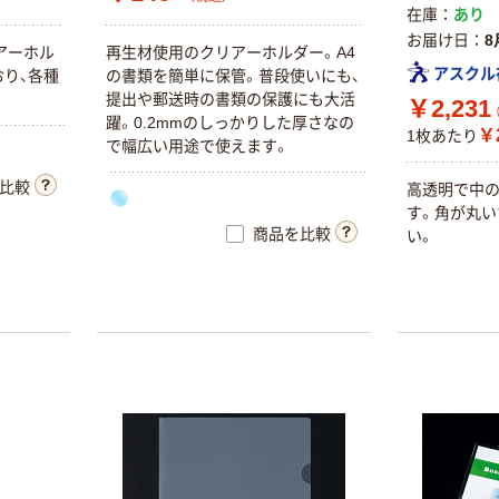
在庫
あり
お届け日
8
ア
ー
ホ
ル
再
生
材
使
用
の
ク
リ
ア
ー
ホ
ル
ダ
ー
。
A
4
アスクル
お
り
、
各
種
の
書
類
を
簡
単
に
保
管
。
普
段
使
い
に
も
、
提
出
や
郵
送
時
の
書
類
の
保
護
に
も
大
活
￥2,231
躍
。
0
.
2
m
m
の
し
っ
か
り
し
た
厚
さ
な
の
￥2
1枚あたり
で
幅
広
い
用
途
で
使
え
ま
す
。
比較
高
透
明
で
中
す
。
角
が
丸
い
商品を比較
い
。