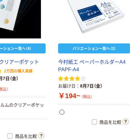
ーション一覧へ（4）
バリエーション一覧へ（3）
ク
リ
ア
ー
ポ
ケ
ッ
ト
今
村
紙
工
ペ
ー
パ
ー
ホ
ル
ダ
ー
A
4
P
A
P
F
-
A
4
2万回の購入実績
月7日（金）
お届け日
8月7日（金）
税込）
￥194~
（税込）
ィ
ル
ム
の
ク
リ
ア
ー
ポ
ケ
ッ
商品を比較
商品を比較