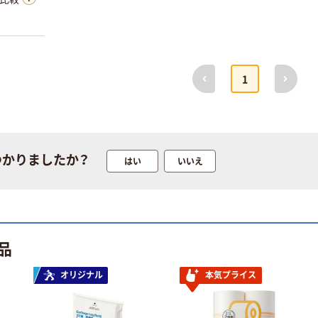
前へ
次へ
1
つかりましたか？
はい
いいえ
品
オリジナル
本気プライス