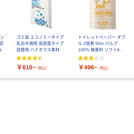
シン
ゴミ袋 エコノミータイプ
トイレットペーパー ダブ
C認
乳白半透明 高密度タイプ
ル 2倍巻 60m パルプ
ル
詰替用 バイオマス素材
100％ 無香料 ソフト&ピ
10％配合
ュア オリジナル
￥616~
￥496~
（税込）
（税込）