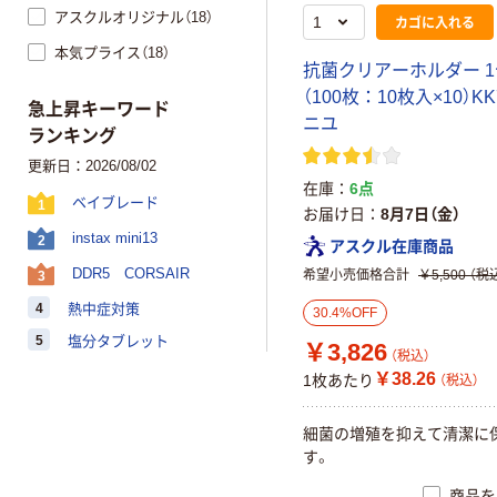
アスクルオリジナル（18）
カゴに入れる
本気プライス（18）
抗
菌
ク
リ
ア
ー
ホ
ル
ダ
ー
1
（
1
0
0
枚
：
1
0
枚
入
×
1
0
）
K
K
急上昇キーワード
ニ
ユ
ランキング
更新日：2026/08/02
在庫
6点
ベイブレード
1
お届け日
8月7日（金）
instax mini13
2
アスクル在庫商品
DDR5 CORSAIR
希望小売価格合計
￥5,500
（税
3
4
熱中症対策
30.4%OFF
5
塩分タブレット
￥3,826
（税込）
￥38.26
1枚あたり
（税込）
細
菌
の
増
殖
を
抑
え
て
清
潔
に
す
。
商品を