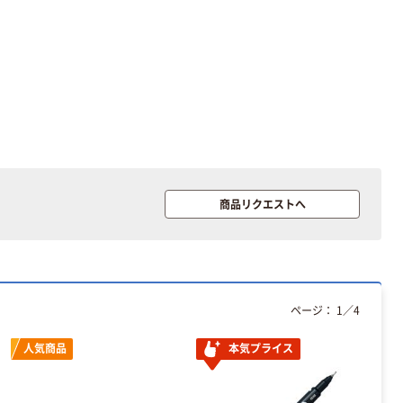
商品リクエストへ
ページ：
1
／
4
人気商品
本気プライス