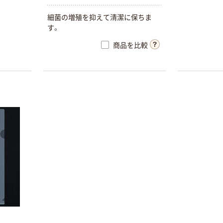
細
菌
の
増
殖
を
抑
え
て
清
潔
に
保
ち
ま
す
。
商品を比較