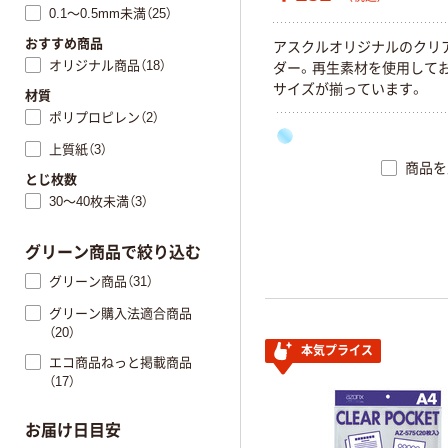
0.1～0.5mm未満（25）
おすすめ商品
ア
ス
ク
ル
オ
リ
ジ
ナ
ル
の
ク
リ
オリジナル商品（18）
ダ
ー
。
再
生
素
材
を
使
用
し
て
サ
イ
ズ
が
揃
っ
て
い
ま
す
。
材質
ポリプロピレン（2）
上質紙（3）
商品を
とじ枚数
30～40枚未満（3）
グリーン商品で絞り込む
グリーン商品（31）
グリーン購入法適合商品
（20）
本気プライス
エコ商品ねっと掲載商品
（17）
お届け日目安