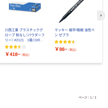
次の
川西工業 プラスチックグ
マッキー 細字/極細 油性ペ
コ
ローブ 粉なし（パウダーフ
ン ゼブラ
マ
リー） #2121 1箱（100枚
ホ
入）（使い捨てグローブ）
￥86~
（税込）
￥418~
￥
（税込）
ページ：
1
／
1