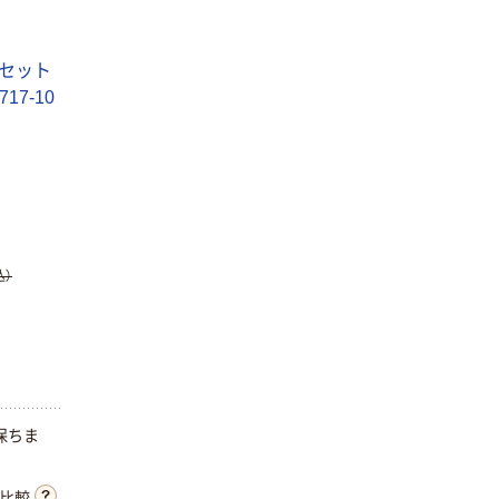
セ
ッ
ト
7
1
7
-
1
0
込）
保
ち
ま
比較