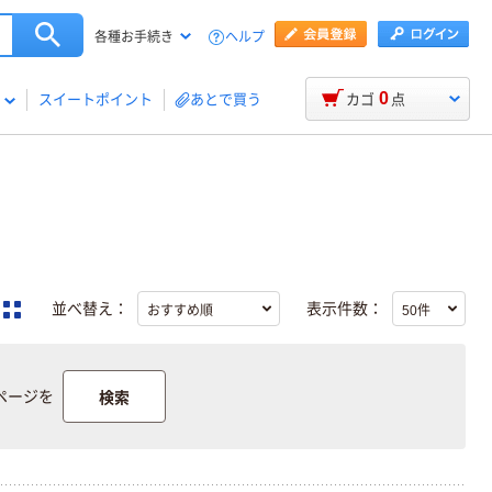
ヘルプ
各種お手続き
0
スイートポイント
あとで買う
カゴ
点
並べ替え：
表示件数：
検索
ページを