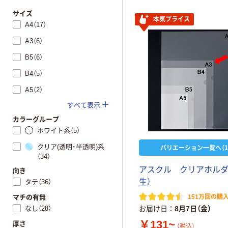
サイズ
本気プライス
A4（17）
A3（6）
B5（6）
B4（5）
A5（2）
すべて表示
カラーグループ
ホワイト系（5）
クリア(透明・半透明)系
バリエーション一覧へ（1
（34）
ア
ス
ク
ル
ク
リ
ア
ホ
ル
向き
生
）
タテ（36）
マチの有無
151万回の購
なし（28）
お届け日
8月7日（金）
￥131~
厚さ
（税込）