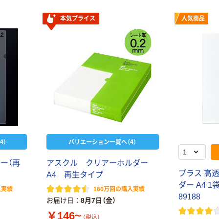
本気プライス
人気商品
4）
バリエーション一覧へ（4）
ダ
ー
（
再
ア
ス
ク
ル
ク
リ
ア
ー
ホ
ル
ダ
ー
プ
ラ
ス
高
A
4
再
生
タ
イ
プ
ダ
ー
A
4
1
入実績
160万回の購入実績
8
9
1
8
8
お届け日
8月7日（金）
￥146~
（税込）