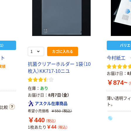
1）
バリエ
カゴに入れる
ッ
ト
今
村
紙
工
抗
菌
ク
リ
ア
ー
ホ
ル
ダ
ー
1
袋
（
1
0
実績
枚
入
）
K
K
7
1
7
-
1
0
ニ
ユ
お届け日
8
￥874~
（
在庫
あり
お届け日
8月7日（金）
薄
い
透
明
フ
アスクル在庫商品
ト
。
比較
希望小売価格
￥550
（税込）
￥440
（税込）
￥44
1枚あたり
（税込）