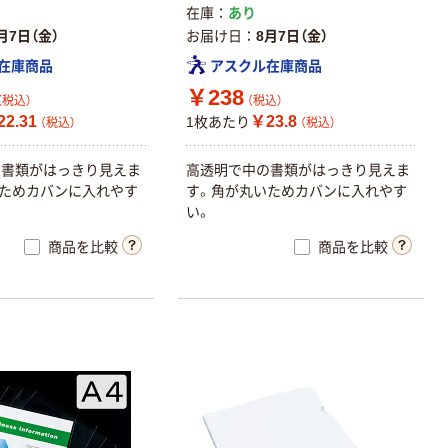
在庫
あり
月7日（金）
お届け日
8月7日（金）
在庫商品
アスクル在庫商品
￥238
（税込）
（税込）
2.31
￥23.8
1枚あたり
（税込）
（税込）
の
書
類
が
は
っ
き
り
見
え
ま
高
透
明
で
中
の
書
類
が
は
っ
き
り
見
え
ま
た
め
カ
バ
ン
に
入
れ
や
す
す
。
角
が
丸
い
た
め
カ
バ
ン
に
入
れ
や
す
い
。
商品を比較
商品を比較