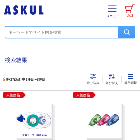
カゴ
メニュー
検索結果
8
件（27商品）中 1件目～
8
件目
表示切替
絞り込み
並び替え
人気商品
人気商品