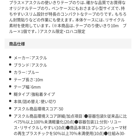
プラス×アスクルの使いきりテープのりは、確かな品質でお買得な
この商品の環境配慮ポイントです。下記商品詳細「
オリジナルテープのり。ペンケースにもおさまる小型サイズで、持
アスクル商品環境スコア詳細／加点項目
」で確認できます。
ちやすいスリム設計が特長のコンパクトなテープのりです。もちろ
ん封筒貼りなどの作業にも使えます。本体ケースには、リサイクル
素材を使用しています。（※本商品は、テープのり使いきり10m ブ
ルー×1個です。）アスクル限定・ロハコ限定
商品仕様
メーカー：アスクル
ブランド：アスクル
カラー：ブルー
テープ長さ：10m
テープ幅：6mm
糊タイプ：強粘着タイプ
本体/詰め替え：使い切り
アスクル商品環境スコア：50
アスクル商品環境スコア詳細/加点項目：●容器包装9:従来品に比
べ75％以上100％未満軽量化(20点)●容器包装11:分別・リユー
ス・リサイクルしやすい(10点)●商品本体13:プレコンシューマ材
の再生プラスチックを50％以上70％未満使用(10点)●仕組み30-