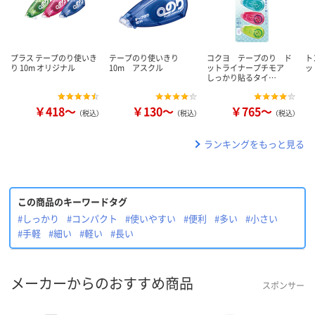
プラス テープのり使いき
テープのり使いきり
コクヨ テープのり ド
ト
り 10m オリジナル
10m アスクル
ットライナープチモア
ッ
しっかり貼るタイ…
￥418～
￥130～
￥765～
（税込）
（税込）
（税込）
ランキングをもっと見る
この商品のキーワードタグ
#しっかり
#コンパクト
#使いやすい
#便利
#多い
#小さい
#手軽
#細い
#軽い
#長い
メーカーからのおすすめ商品
スポンサー