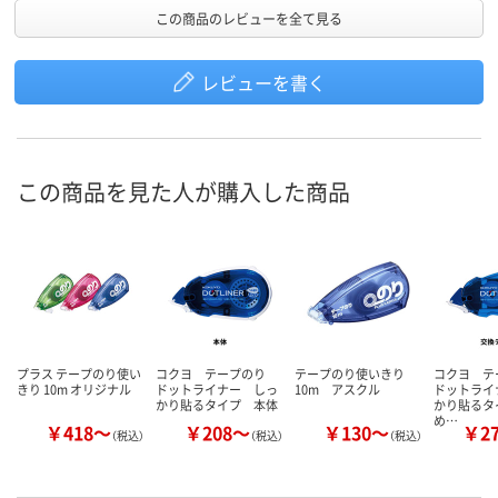
この商品のレビューを全て見る
レビューを書く
この商品を見た人が購入した商品
プラス テープのり使い
コクヨ テープのり
テープのり使いきり
コクヨ 
きり 10m オリジナル
ドットライナー しっ
10m アスクル
ドットライ
かり貼るタイプ 本体
かり貼るタ
め…
￥418～
￥208～
￥130～
￥2
（税込）
（税込）
（税込）