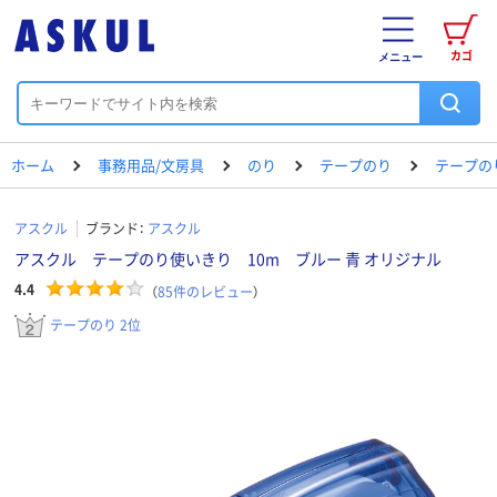
カゴ
メニュー
ホーム
事務用品/文房具
のり
テープのり
テープの
アスクル
ブランド：
アスクル
アスクル テープのり使いきり 10m ブルー 青 オリジナル
4.4
（
85
件のレビュー
）
テープのり 2位