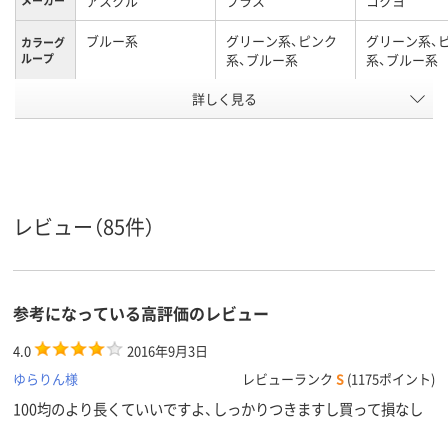
アスクル
プラス
コクヨ
メーカー
ブルー系
グリーン系、ピンク
グリーン系、
カラーグ
ループ
系、ブルー系
系、ブルー系
詳しく見る
通常
通常
通常
粘着力
細幅（4.0mm～
細幅（4.0mm～
細幅（4.0mm
幅（mm）
8.3mm）
8.3mm）
8.3mm）
短尺（6.5m～13.9m）
短尺（6.5m～13.9m）
短尺（6.5m～1
長さ（m）
レビュー（85件）
テープ
テープ
テープ
形状
テープ長
10m
10m
さ
参考になっている高評価のレビュー
アスクル
商品環境
50
45
4.0
2016年9月3日
スコア
ゆらりん様
レビューランク
S
(1175ポイント)
100均のより長くていいですよ、しっかりつきますし買って損なし