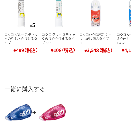
コクヨ グルー スティッ
コクヨ グルー スティッ
コクヨ（KOKUYO） シー
コクヨ 
クのり しっかり貼るタ
クのり 色が消えるタイ
ルはがし 強力タイプ
５０ｍ
イプ …
プ S…
ヘ…
TW-20…
¥499（税込）
¥108（税込）
¥3,548（税込）
¥4,
一緒に購入する