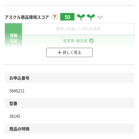
50
アスクル商品環境スコア
環境に配慮した材料を使用
容器
包装
省資源・無包装
詳しく見る
分別・リサイクルしやすい設計
環境に配慮した材料を使用
商品
お申込番号
本体
省資源・省エネ・節水
5846211
分別・リサイクルしやすい設計
型番
独自の回収スキームがある
38145
仕組
アスクルで資源循環している
商品の特徴
温室効果ガスなどの削減