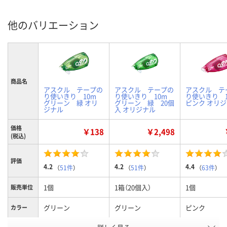
他のバリエーション
商品名
アスクル テープの
アスクル テープの
アスクル テ
り使いきり 10m
り使いきり 10m
り使いきり 
グリーン 緑 オリ
グリーン 緑 20個
ピンク オリ
ジナル
入 オリジナル
価格
￥138
￥2,498
(税込)
評価
4.2
4.2
4.4
（
51件
）
（
51件
）
（
63件
）
1個
1箱（20個入）
1個
販売単位
グリーン
グリーン
ピンク
カラー
お申込番