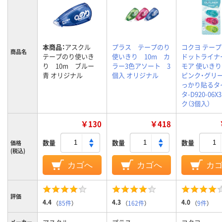
本商品：
アスクル
プラス テープのり
コクヨ テー
商品名
テープのり使いき
使いきり 10m カ
ドットライナ
り 10m ブルー
ラー3色アソート 3
モア 使いきり
青 オリジナル
個入 オリジナル
ピンク・グリー
っかり貼るタ
タ-D920-06X
ク（3個入）
￥130
￥418
数量
数量
数量
価格
(税込)
カゴへ
カゴへ
カ
評価
4.4
4.3
4.0
（
85件
）
（
162件
）
（
9件
）