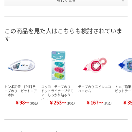
詳しく見る
5846249
1233876
5846267
号
あり
あり
あり
在庫
8月12日（水）
8月12日（水）
8月12日（水）
お届け日
この商品を見た人はこちらも検討されていま
す
数量
数量
数量
カゴへ
カゴへ
カ
トンボ鉛筆 【PIT】テ
コクヨ テープのり
テープのり スピンエコ
トンボ鉛筆
ープのり ピットエア
ドットライナープチモ
ハニカム
ピットテー
ー本体
ア しっかり貼るタ
イ…
￥98～
￥253～
￥167～
￥3
（税込）
（税込）
（税込）