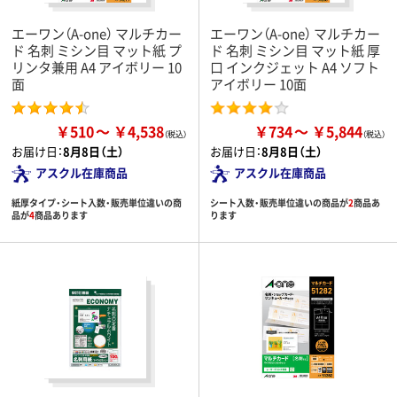
エーワン（A-one） マルチカー
エーワン（A-one） マルチカー
ド 名刺 ミシン目 マット紙 プ
ド 名刺 ミシン目 マット紙 厚
リンタ兼用 A4 アイボリー 10
口 インクジェット A4 ソフト
面
アイボリー 10面
￥510
￥4,538
￥734
￥5,844
お届け日：
8月8日（土）
お届け日：
8月8日（土）
アスクル在庫商品
アスクル在庫商品
紙厚タイプ・シート入数・販売単位違いの商
シート入数・販売単位違いの商品が
2
商品あ
品が
4
商品あります
ります