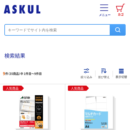
カゴ
メニュー
検索結果
9
件（35商品）中 1件目～
9
件目
表示切替
絞り込み
並び替え
人気商品
人気商品