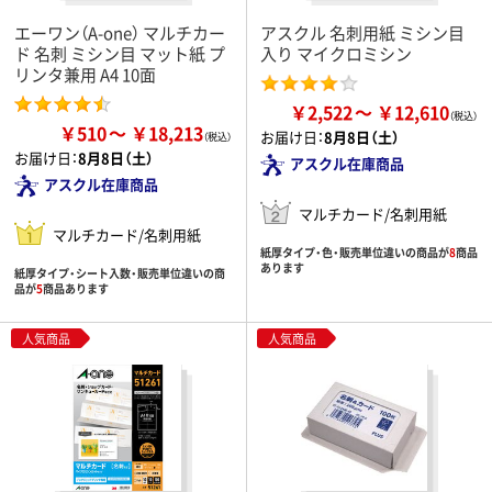
エーワン（A-one） マルチカー
アスクル 名刺用紙 ミシン目
ド 名刺 ミシン目 マット紙 プ
入り マイクロミシン
リンタ兼用 A4 10面
￥2,522
￥12,610
￥510
￥18,213
お届け日：
8月8日（土）
お届け日：
8月8日（土）
アスクル在庫商品
アスクル在庫商品
マルチカード/名刺用紙
マルチカード/名刺用紙
紙厚タイプ・色・販売単位違いの商品が
8
商品
あります
紙厚タイプ・シート入数・販売単位違いの商
品が
5
商品あります
人気商品
人気商品