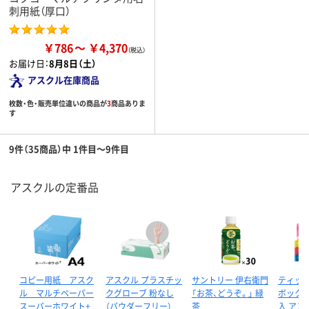
刺用紙（厚口）
￥786
￥4,370
お届け日：
8月8日（土）
アスクル在庫商品
枚数・色・販売単位違いの商品が
3
商品ありま
す
9件（35商品）中 1件目～9件目
アスクルの定番品
コピー用紙 アスク
アスクル プラスチッ
サントリー 伊右衛門
ティッ
ル マルチペーパー
クグローブ 粉なし
「お茶、どうぞ。」 緑
ボックス 
スーパーホワイト+
（パウダーフリー）
茶
入 アス