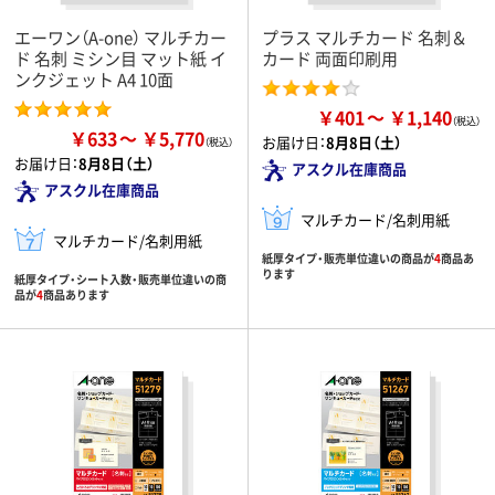
エーワン（A-one） マルチカー
プラス マルチカード 名刺＆
ド 名刺 ミシン目 マット紙 イ
カード 両面印刷用
ンクジェット A4 10面
￥401
￥1,140
￥633
￥5,770
お届け日：
8月8日（土）
お届け日：
8月8日（土）
アスクル在庫商品
アスクル在庫商品
マルチカード/名刺用紙
マルチカード/名刺用紙
紙厚タイプ・販売単位違いの商品が
4
商品あ
ります
紙厚タイプ・シート入数・販売単位違いの商
品が
4
商品あります