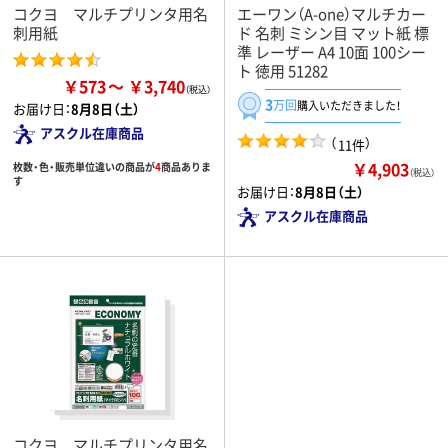
コクヨ マルチプリンタ用名
エーワン（A-one）マルチカー
刺用紙
ド 名刺 ミシン目 マット紙 標
準 レーザー A4 10面 100シー
ト 徳用 51282
￥573
￥3,740
3
万回
購入いただきました！
お届け日：
8月8日（土）
アスクル在庫商品
（
）
11件
￥4,903
枚数・色・販売単位違いの商品が
4
商品ありま
（税込）
す
お届け日：
8月8日（土）
アスクル在庫商品
コクヨ マルチプリンタ用名