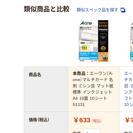
類似商品と比較
類似スペック品を探す
本商品：
エーワン（A-
エー
商品名
one）マルチカード 名
チカ
刺 ミシン目 マット紙
目 
標準 インクジェット
ンク
A4 10面 10シート
フト
51131
10シ
￥633
￥7
価格（税込）
（税込）