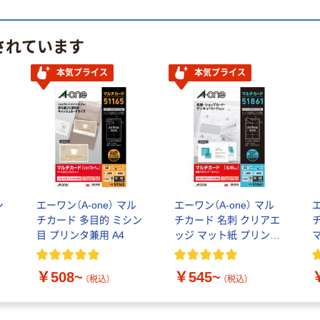
されています
本気プライス
本気プライス
シ
エーワン（A-one） マル
エーワン（A-one） マル
エ
シ
チカード 多目的 ミシン
チカード 名刺 クリアエ
目 プリンタ兼用 A4
ッジ マット紙 プリンタ
兼用 A4 10面
A
￥508~
￥545~
（税込）
（税込）