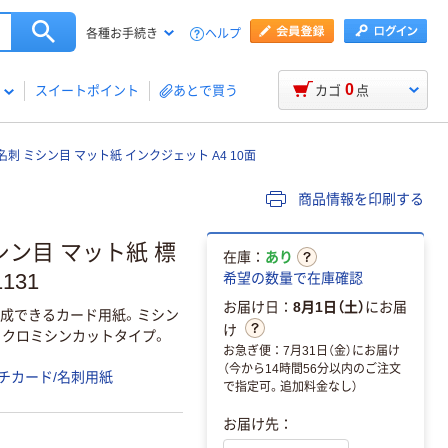
ヘルプ
各種お手続き
0
スイートポイント
あとで買う
カゴ
点
 名刺 ミシン目 マット紙 インクジェット A4 10面
商品情報を印刷する
シン目 マット紙 標
在庫：
あり
131
希望の数量で在庫確認
お届け日：
8月1日（土）
にお届
作成できるカード用紙。ミシン
け
クロミシンカットタイプ。
お急ぎ便：7月31日（金）にお届け
（今から14時間56分以内のご注文
チカード/名刺用紙
で指定可。追加料金なし）
お届け先：