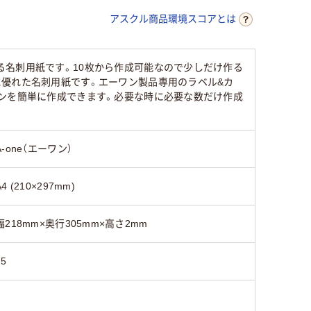
ホワイト系
ホワイト系
ベージュ
アスクル商品環境スコアとは
A4 (210×297mm)
る名刺用紙です。10枚から作成可能なので少しだけ作る
に優れた名刺用紙です。エーワン製品専用のラベル&カ
75
インを簡単に作成できます。必要な時に必要な数だけ作成
A-one（エーワン）
A4 (210×297mm)
幅218mm×奥行305mm×高さ2mm
75