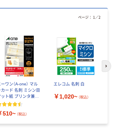
ページ：
1
／
2
本気プ
次のスライド
ーワン（A-one） マル
エレコム 名刺 白
エーワン（A-
チカード 名刺 ミシン目
チカード 
￥1,020~
マット紙 プリンタ兼用
マット紙 
（税込）
4 アイボリー 10面
兼用 カラー
10面
￥510~
￥598~
（税込）