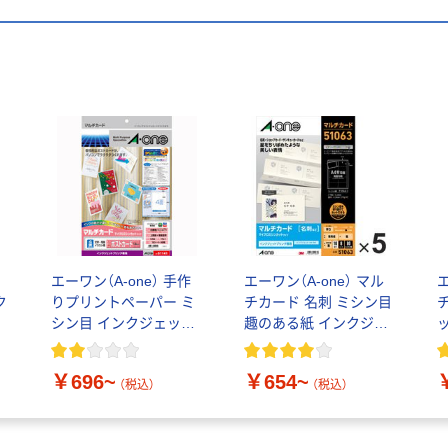
チ
エーワン（A-one） 手作
エーワン（A-one） マル
エ
ク
りプリントペーパー ミ
チカード 名刺 ミシン目
口
シン目 インクジェット
趣のある紙 インクジェ
ー
A4
ット A4
直
1
￥696~
￥654~
（税込）
（税込）