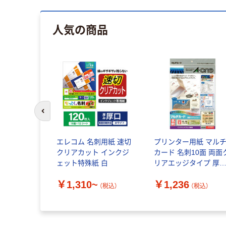
人気の商品
前のスライドへ
エレコム 名刺用紙 速切
プリンター用紙 マル
クリアカット インクジ
カード 名刺10面 両面
ェット特殊紙 白
リアエッジタイプ 厚
アイボリーA4判10シ
￥1,310~
￥1,236
ト(100枚) 00380789（
（税込）
（税込）
送品）