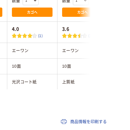
数量
数量
数量
カゴへ
カゴへ
4.0
3.6
(1)
(3)
エーワン
エーワン
エーワン
10面
10面
10面
光沢コート紙
上質紙
上質紙
インクジェット（染
インクジェット（染
インクジ
料）
料）
料・顔料）
0.23mm
0.25mm
0.25mm
商品情報を印刷する