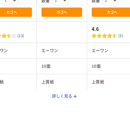
数量
数量
カゴへ
カゴへ
カゴへ
4.6
(13)
(3)
ワン
エーワン
エーワン
面
10面
10面
紙
上質紙
上質紙
詳しく見る
クジェット（染
インクジェット（染
インクジェット（染
顔料）
料）
料）
5mm
0.26mm
0.26mm