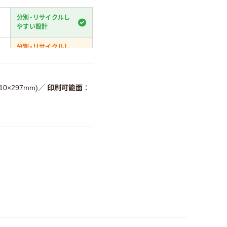
分別・リサイクルし
やすい設計
分別・リサイクルし
やすい設計
温室効果ガスなどの
削減
210×297mm)
／
印刷可能面
詳細「
アスクル商品環境スコ