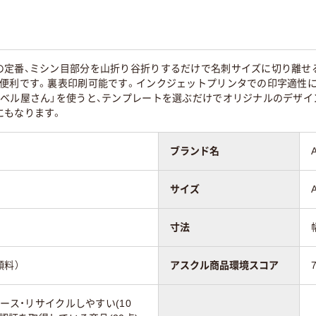
ジュ系
ベージュ系
ホワイト系
(210×297mm)
A4 (210×297mm)
の定番、ミシン目部分を山折り谷折りするだけで名刺サイズに切り離せ
も便利です。裏表印刷可能です。インクジェットプリンタでの印字適性
75
ラベル屋さん」を使うと、テンプレートを選ぶだけでオリジナルのデザ
にもなります。
ブランド名
サイズ
寸法
顔料）
アスクル商品環境スコア
ユース・リサイクルしやすい(10