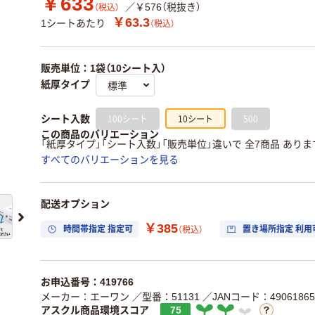
￥633
／￥576（税抜き）
（税込）
￥63.3
1シートあたり
（税込）
販売単位：1袋（10シート入）
紙厚タイプ
100シート
10シート
500
シート入数
この商品のバリエーション
「紙厚タイプ」「シート入数」「販売単位」違いで 全7商品 ありま
すべてのバリエーションを見る
配送オプション
￥385
時間帯指定 指定可
置き場所指定 利用
（税込）
お申込番号：419766
メーカー：エーワン
／型番：51131
／JANコード：49061865
アスクル商品環境スコア
75