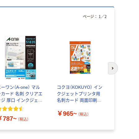
ページ：
1
／
2
次のスライド
ーワン（A-one） マル
コクヨ（KOKUYO） イン
エーワン（A-
チカード 名刺 クリアエ
クジェットプリンタ用
チカード 
ッジ 厚口 インクジェッ
名刺カード 両面印刷用
ト紙 厚口
ト A4 ソフトアイボリー
マット紙 A4 KJ-V
ト A4 ノ
￥965~
￥4,307
0面
（税込）
￥787~
（税込）