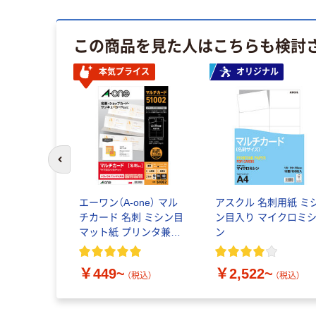
この商品を見た人はこちらも検討
本気プライス
オリジナル
前のスライドへ
エーワン（A-one） マル
アスクル 名刺用紙 ミ
チカード 名刺 ミシン目
ン目入り マイクロミ
マット紙 プリンタ兼用
ン
A4 10面
￥449~
￥2,522~
（税込）
（税込）