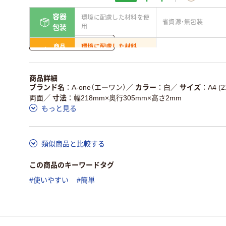
容器
環境に配慮した材料を使
省資源・無包装
用
包装
詳しく見る
商品
環境に配慮した材料
省資源・省エネ・節水
本体
を使用
独自の回収スキームがあ
アスクルで資源循環し
商品詳細
仕組
る
ている
ブランド名
A-one（エーワン）
／
カラー
白
／
サイズ
A4 (
両面
／
寸法
幅218mm×奥行305mm×高さ2mm
この商品の環境配慮ポイントです。詳しくはページ下部の商品
もっと見る
ア詳細／加点項目
」で確認できます。
類似商品と比較する
この商品のキーワードタグ
#使いやすい
#簡単