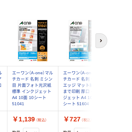
次へ
ル
エーワン（A-one）マル
エーワン（A-one）マル
エーワン（
ア
チカード 名刺 ミシン
チカード 名刺 クリア
チカード
口
目 片面フォト光沢紙
エッジ マット紙 フチ
目 マット
標準 インクジェット
まで印刷 厚口 インク
ンクジェッ
A4 10面 10シート
ジェット A4 10面 10
イボリー 
51041
シート 51604
ート 徳用 
￥1,139
￥727
￥6,1
（税込）
（税込）