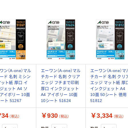
ワン（A-one）マル
エーワン（A-one）マル
エーワン（A-one）マ
ード 名刺 ミシン
チカード 名刺 クリア
チカード 名刺 クリ
マット紙 厚口 イ
エッジ フチまで印刷
エッジ マット紙 厚
ジェット A4 ソ
厚口 インクジェット
インクジェット A4
アイボリー 10面
A4 アイボリー 10面
10面 50シート 徳用
ート 51267
10シート 51624
51812
34
￥930
￥3,334
（税込）
（税込）
（税込）