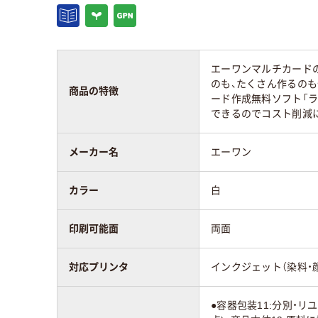
カラーグループ
ホワイト系
ベー
サイズ
A4 (210×297mm)
A4 
エーワンマルチカード
のも、たくさん作るの
アスクル商品環境
商品の特徴
75
75
ード作成無料ソフト「
スコア
できるのでコスト削減
メーカー名
エーワン
カラー
白
印刷可能面
両面
対応プリンタ
インクジェット（染料・
●容器包装11:分別・リ