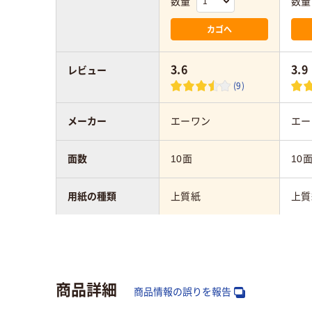
数量
数量
カゴへ
3.6
3.9
レビュー
(9)
メーカー
エーワン
エー
面数
10面
10
用紙の種類
上質紙
上質
対応プリンタ
インクジェット（染
イン
料・顔料）
料・
商品詳細
紙厚
0.20mm
0.2
商品情報の誤りを報告