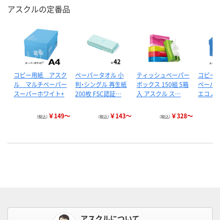
アスクルの定番品
コピー用紙 アスク
ペーパータオル 小
ティッシュペーパー
コピー
ル マルチペーパー
判・シングル 再生紙
ボックス 150組 5箱
ペーパ
スーパーホワイト+
200枚 FSC認証…
入 アスクル ス…
エコノミ
￥149～
￥143～
￥328～
（税込）
（税込）
（税込）
アスクルについて