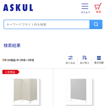
カゴ
メニュー
検索結果
9
件（50商品）中 1件目～
9
件目
表示切替
絞り込み
並び替え
人気商品