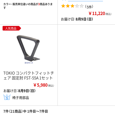
カラー・販売単位違いの商品が
3
商品ありま
（
）
5件
す
￥11,220
（税込）
お届け日：
8月9日（日）
人気商品
TOKIO コンパクトフィットチ
ェア 固定肘 FST-55A 1セット
￥5,980
（税込）
お届け日：
8月9日（日）
椅子用部品
7件（21商品）中 1件目～7件目