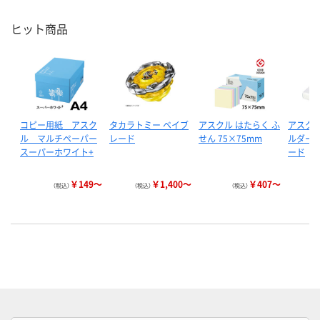
ヒット商品
コピー用紙 アスク
タカラトミー ベイブ
アスクル はたらく ふ
アスクル
ル マルチペーパー
レード
せん 75×75mm
ルダー 
スーパーホワイト+
ード
￥149～
￥1,400～
￥407～
（税込）
（税込）
（税込）