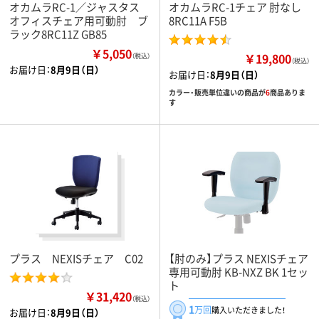
オカムラRC-1／ジャスタス
オカムラRC-1チェア 肘なし
オフィスチェア用可動肘 ブ
8RC11A F5B
ラック8RC11Z GB85
￥5,050
￥19,800
（税込）
（税込）
お届け日：
8月9日（日）
お届け日：
8月9日（日）
カラー・販売単位違いの商品が
6
商品ありま
す
プラス NEXISチェア C02
【肘のみ】プラス NEXISチェア
専用可動肘 KB-NXZ BK 1セッ
ト
￥31,420
（税込）
1
万回
購入いただきました！
お届け日：
8月9日（日）