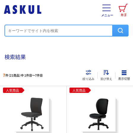
カゴ
メニュー
検索結果
7
件（21商品）中 1件目～
7
件目
表示切替
絞り込み
並び替え
人気商品
人気商品