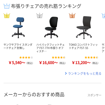
布張りチェアの売れ筋ランキング
サンワサプライ スタンダ
ハイバックフィットチェ
TOKIO コンパクトフィッ
サ
ードチェア 肘無し
ア FST-77H 布張り オフ
トチェア FST-55
ク
ィスチ…
ア
￥5,540～
￥16,600～
￥13,200～
（税込）
（税込）
（税込）
ランキングをもっと見る
メーカーからのおすすめ商品
スポンサー