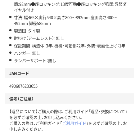
節:92mm●座ロッキング:13度可動●座ロッキング強弱:調節ダ
イヤル付き
寸法：幅465×奥行540×高さ800～892mm 座面高さ400～
492mm 脚径585mm
製造国：タイ製
肘掛け（アームレスト）：無し
保証期間：構造体：3年、機構・可動部：2年、外装・表面仕上げ：1年
ハンガー：無し
ランバーサポート：無し
JANコード
4906076233655
備考（ご注意）
【返品について】ご購入の際は、ご利用ガイド「返品・交換について」
を必ずご確認の上、お申し込みください。
ご購入の際は、ご利用ガイド「
ご利用ガイド
」を必ずご確認の上、お
申し込みください。