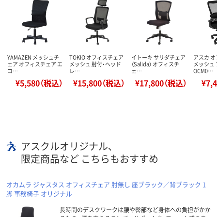
YAMAZEN メッシュチ
TOKIO オフィスチェア
イトーキ サリダチェア
アスカ 
ェア オフィスチェア エ
メッシュ 肘付・ヘッド
（Salida） オフィスチ
メッシュ
コ…
レ…
ェ…
OCM0…
¥5,580（税込）
¥15,800（税込）
¥17,800（税込）
¥7,
アスクルオリジナル、
限定商品など こちらもおすすめ
オカムラ ジャスタス オフィスチェア 肘無し 座ブラック／背ブラック 1
脚 事務椅子 オリジナル
長時間のデスクワークは腰や臀部など身体への負担がかか