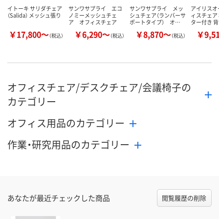
イトーキ サリダチェア
サンワサプライ エコ
サンワサプライ メッ
アイリスオ
（Salida） メッシュ張り
ノミーメッシュチェ
シュチェア（ランバーサ
ィスチェア 
ア オフィスチェア
ポートタイプ） オ…
ター付き 
￥17,800～
￥6,290～
￥8,870～
￥9,5
（税込）
（税込）
（税込）
オフィスチェア/デスクチェア/会議椅子の
カテゴリー
オフィス用品のカテゴリー
作業・研究用品のカテゴリー
あなたが最近チェックした商品
閲覧履歴の削除