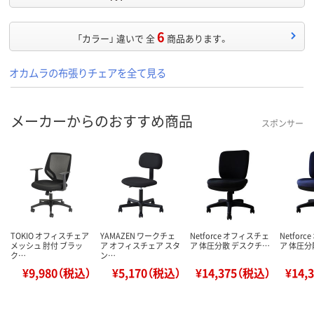
6
「カラー」 違いで 全
商品あります。
オカムラの布張りチェアを全て見る
メーカーからのおすすめ商品
スポンサー
TOKIO オフィスチェア
YAMAZEN ワークチェ
Netforce オフィスチェ
Netfor
メッシュ 肘付 ブラッ
ア オフィスチェア スタ
ア 体圧分散 デスクチ…
ア 体圧分
ク…
ン…
¥9,980（税込）
¥5,170（税込）
¥14,375（税込）
¥14,