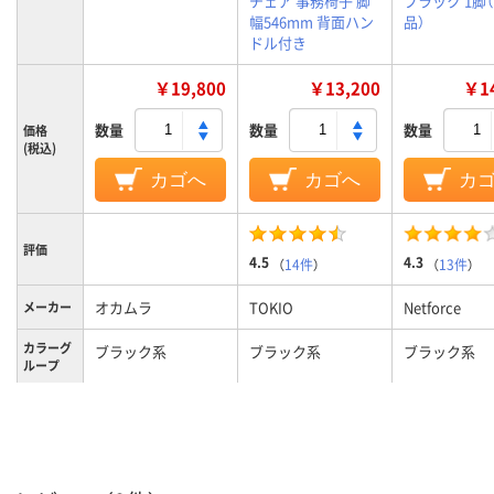
チェア 事務椅子 脚
ブラック 1脚
幅546mm 背面ハン
品）
ドル付き
￥19,800
￥13,200
￥14
数量
数量
数量
価格
(税込)
カゴへ
カゴへ
カ
評価
4.5
4.3
（
14件
）
（
13件
）
オカムラ
TOKIO
Netforce
メーカー
カラーグ
ブラック系
ブラック系
ブラック系
ループ