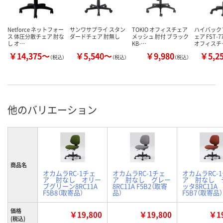
Netforce ネットフォー
サンワサプライ スタン
TOKIO オフィスチェア
ハイバック
ス 体圧分散チェア 肘な
ダードチェア 肘無し
メッシュ 肘付 ブラック
ェア FST-
し オ…
KB-…
オフィスチ
￥14,375～
￥5,540～
￥9,980
￥5,2
（税込）
（税込）
（税込）
他のバリエーション
商品名
オカムラRC-1チェ
オカムラRC-1チェ
オカムラRC-
ア 肘なし オリー
ア 肘なし グレー
ア 肘なし 
ブグリーン8RC11A
8RC11A F5B2（取寄
ッタ8RC11A
F5B8（取寄品）
品）
F5B7（取寄品）
価格
￥19,800
￥19,800
￥19
(税込)