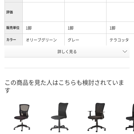
評価
1脚
1脚
1脚
販売単位
オリーブグリーン
グレー
テラコッタ
カラー
お申込番
詳しく見る
NU79788
NU79769
NU79773
号
お取り寄せ品
お取り寄せ品
お取り寄せ品
在庫
8月21日（金）
8月21日（金）
8月21日（金）
お届け日
この商品を見た人はこちらも検討されていま
す
数量
数量
数量
カゴへ
カゴへ
カ