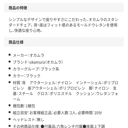
商品の特徴
シンプルなデザインで座りやすさにこだわった、オカムラのスタン
ダードチェア。背・座はフィット感のあるモールドウレタンを使用
し、快適な座り心地。
商品仕様
メーカー：オカムラ
ブランド：okamura（オカムラ）
カラーグループ：ブラック系
カラー：ブラック
材質：背 アウターシェル：ナイロン インナーシェル：ポリプロ
ピレン 座アウターシェル：ポリプロピレン 脚：ナイロン 支
基：スチール クロス：ポリエステル クッション：ウレタンフォ
ーム
梱包数：1梱包
組立目安：お客様組立品：必要人数：2人、必要時間：10分
ヘッドレスト：無し
その他商品仕様：●付属品:六角レンチ付属●座面上下調