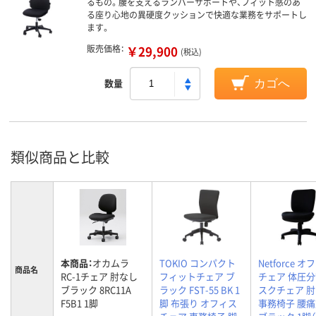
るもの。腰を支えるランバーサポートや、フィット感のあ
る座り心地の異硬度クッションで快適な業務をサポートし
ます。
販売価格：
￥29,900
(税込)
数量
カゴへ
類似商品と比較
本商品：
オカムラ
TOKIO コンパクト
Netforce 
商品名
RC-1チェア 肘なし
フィットチェア ブ
チェア 体圧分
ブラック 8RC11A
ラック FST-55 BK 1
スクチェア 
F5B1 1脚
脚 布張り オフィス
事務椅子 腰