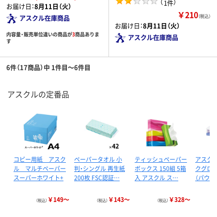
（
）
1件
お届け日：
8月11日（火）
￥210
（税込）
アスクル在庫商品
お届け日：
8月11日（火）
内容量・販売単位違いの商品が
3
商品ありま
アスクル在庫商品
す
6件（17商品）中 1件目～6件目
アスクルの定番品
コピー用紙 アスク
ペーパータオル 小
ティッシュペーパー
アスクル
ル マルチペーパー
判・シングル 再生紙
ボックス 150組 5箱
クグロー
スーパーホワイト+
200枚 FSC認証…
入 アスクル ス…
（パウダ
￥149～
￥143～
￥328～
（税込）
（税込）
（税込）