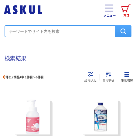
カゴ
メニュー
検索結果
6
件（17商品）中 1件目～
6
件目
表示切替
絞り込み
並び替え