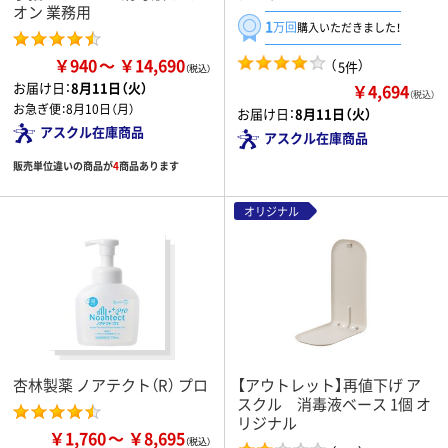
オン 業務用
1
万回
購入いただきました！
￥940
￥14,690
（
）
5件
お届け日：
8月11日（火）
￥4,694
（税込）
お急ぎ便：
8月10日（月）
お届け日：
8月11日（火）
アスクル在庫商品
アスクル在庫商品
販売単位違いの商品が
4
商品あります
オリジナル
杏林製薬 ノアテクト（R） プロ
【アウトレット】再値下げ ア
スクル 消毒液ベース 1個 オ
リジナル
￥1,760
￥8,695