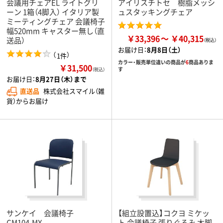
会議用チェアEL ライトグリ
アイリスチトセ 樹脂メッシ
ーン 1箱（4脚入） イタリア製
ュスタッキングチェア
ミーティングチェア 会議椅子
幅520mm キャスター無し（直
￥33,396
￥40,315
送品）
お届け日：
8月8日（土）
（
）
1件
カラー・販売単位違いの商品が
6
商品ありま
￥31,500
す
（税込）
お届け日：
8月27日（木）まで
直送品
株式会社スマイル（雑
貨）からお届け
サンケイ 会議椅子
【組立設置込】コクヨ ミケッ
CM104-MX
ト 会議椅子 張りぐるみ 木脚