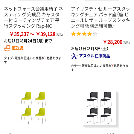
ネットフォース会議用椅子 ネ
アイリスチトセ ループスタッ
スティング 完成品 キャスタ
キングチェア パッド座（座:ビ
ー付 ミーティングチェア 平
ニールレザー ループスタッキ
行スタッキング Rap-NC
ング可能 横連結可能）
￥35,337
￥39,128
お届け日：
8月24日（月）まで
￥28,200
（税込）
直送品
お届け日：
8月8日（土）
アスクル在庫商品
タイプ・販売単位違いの商品が
5
商品ありま
す
カラー・販売単位違いの商品が
3
商品ありま
す