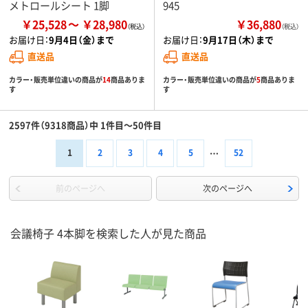
メトロールシート 1脚
945
￥25,528
￥28,980
￥36,880
（税込）
お届け日：
9月4日（金）まで
お届け日：
9月17日（木）まで
直送品
直送品
カラー・販売単位違いの商品が
14
商品ありま
カラー・販売単位違いの商品が
5
商品ありま
す
す
2597件（9318商品）中 1件目～50件目
1
2
3
4
5
52
前のページへ
次のページへ
会議椅子 4本脚を検索した人が見た商品