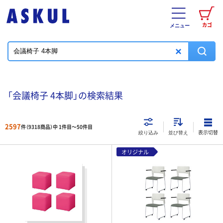
カゴ
メニュー
「会議椅子 4本脚」の検索結果
2597
件（9318商品）中 1件目～
50
件目
表示切替
絞り込み
並び替え
オリジナル