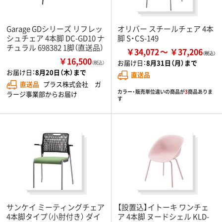
Garage GDシリーズ リフレッ
オリバー スチールチェア 4本
シュチェア 4本脚 DC-GD10 ナ
脚 S・CS-149
チュラル 698382 1脚（直送品）
￥34,072
￥37,206
￥16,500
お届け日：
8月31日（月）まで
（税込）
お届け日：
8月20日（木）まで
直送品
直送品
プラス株式会社 ガ
カラー・販売単位違いの商品が
3
商品ありま
ラージ事業部からお届け
す
サンケイ ミーティングチェア
【設置込】イトーキ ワンチェ
4本脚タイプ（小肘付き） ダイ
ア 4本脚 ヌードシェル KLD-