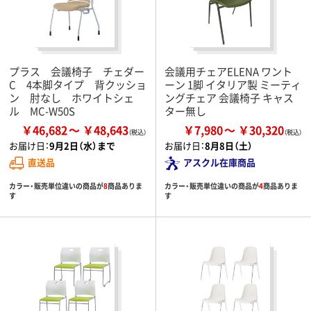
プラス 会議椅子 チェダー
会議用チェアELENA ワント
C 4本脚タイプ 背クッショ
ーン 1脚 イタリア製 ミーティ
ン 肘なし ホワイトシェ
ングチェア 会議椅子 キャス
ル MC-W50S
ター無し
￥46,682
￥48,643
￥7,980
￥30,320
お届け日：
9月2日（水）まで
お届け日：
8月8日（土）
直送品
アスクル在庫商品
カラー・販売単位違いの商品が
8
商品ありま
カラー・販売単位違いの商品が
4
商品ありま
す
す