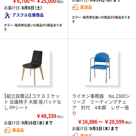
￥6,700
￥25,000
直送品
お届け日：
8月8日（土）
アスクル在庫商品
カラー・販売単位違いの商品が
8
商品ありま
す
カラー・販売単位違いの商品が
6
商品ありま
す
【組立設置込】コクヨ ミケッ
ライオン事務器 No.2300シ
ト 会議椅子 木脚 座パッドな
リーズ ミーティングチェ
し PPシート
ア 肘付 4本脚 レザー張
り
￥48,339
（税込）
￥16,886
￥20,599
お届け日：
9月16日（水）まで
お届け日：
9月3日（木）まで
直送品
直送品