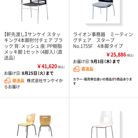
【軒先渡し】サンケイ スタッ
ライオン事務器 ミーティン
キング4本脚肘付チェア ブラ
グチェア スターブ
ック 背：メッシュ 座：PP樹脂
No.1755F 4本脚タイプ
メッキ脚 1セット（4脚入）（直
￥25,886
（税込）
送品）
お届け日：
9月3日（木）まで
￥41,620
（税込）
直送品
お届け日：
8月25日（火）まで
カラー・販売単位違いの商品が
5
商品ありま
直送品
株式会社サンケイか
す
らお届け