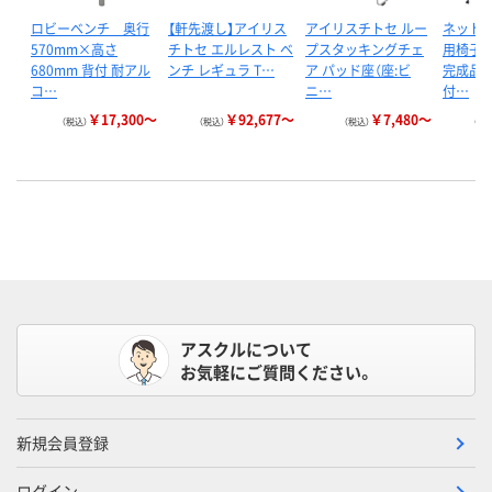
ロビーベンチ 奥行
【軒先渡し】アイリス
アイリスチトセ ルー
ネット
570mm×高さ
チトセ エルレスト ベ
プスタッキングチェ
用椅子 
680mm 背付 耐アル
ンチ レギュラ T…
ア パッド座（座:ビ
完成品 
コ…
ニ…
付…
￥17,300～
￥92,677～
￥7,480～
（税込）
（税込）
（税込）
（税
アスクルについて
お気軽にご質問ください。
新規会員登録
ログイン