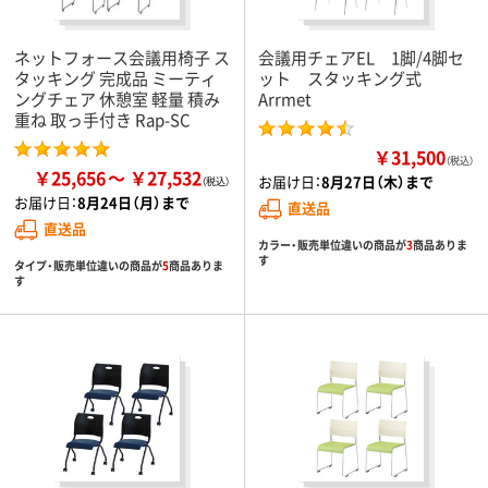
ネットフォース会議用椅子 ス
会議用チェアEL 1脚/4脚セ
タッキング 完成品 ミーティ
ット スタッキング式
ングチェア 休憩室 軽量 積み
Arrmet
重ね 取っ手付き Rap-SC
￥31,500
（税込）
￥25,656
￥27,532
お届け日：
8月27日（木）まで
お届け日：
8月24日（月）まで
直送品
直送品
カラー・販売単位違いの商品が
3
商品ありま
す
タイプ・販売単位違いの商品が
5
商品ありま
す