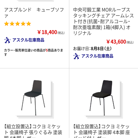
アスプルンド キューブソフ
中央可鍛工業 MORループス
ァ
タッキングチェア アームレス
ト付き(抗菌・耐アルコール・
耐次亜塩素酸) 1箱(4脚入) オ
￥18,400
リジナル
（税込）
アスクル在庫商品
￥43,600
（税込）
お届け日：
8月8日（土）
カラー・販売単位違いの商品が
5
商品ありま
す
アスクル在庫商品
【組立設置込】コクヨ ミケッ
【組立設置込】コクヨ ミケッ
ト 会議椅子 張りぐるみ 塗装
ト 会議椅子 塗装脚 4本脚 座
脚 4本脚 レザー
パッド付 レザー