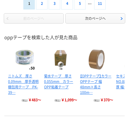
1
2
3
4
5
11
前のページへ
次のページへ
oppテープを検索した人が見た商品
ニトムズ 厚さ
菊水テープ 厚さ
【OPPテープ】カラー
セキスイ
0.09mm 厚手透明
0.055mm カラー
OPPテープ 幅
NO.882
梱包用テープ PK-
OPP粘着テープ
48mm×長さ
厚 幅…
39…
100m…
￥483～
￥1,099～
￥370～
（税込）
（税込）
（税込）
（