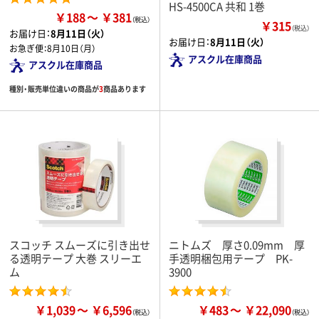
HS-4500CA 共和 1巻
￥188
￥381
￥315
（税込）
お届け日：
8月11日（火）
お届け日：
8月11日（火）
お急ぎ便：
8月10日（月）
アスクル在庫商品
アスクル在庫商品
種別・販売単位違いの商品が
3
商品あります
スコッチ スムーズに引き出せ
ニトムズ 厚さ0.09mm 厚
る透明テープ 大巻 スリーエ
手透明梱包用テープ PK-
ム
3900
￥1,039
￥6,596
￥483
￥22,090