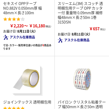
セキスイ OPPテープ
スリーエム(3M) スコッチ 透
NO.882V 0.050mm厚 幅
明梱包用テープ OPP カッタ
48mm×長さ100m
ー付 重量物 0.09mm厚 補修
幅48mm×長さ50m 1巻
315DSN
￥2,220
￥16,180
￥657
（税込）
お届け日：
8月11日（火）
お届け日：
8月11日（火）
アスクル在庫商品
アスクル在庫商品
寸法・カラー・販売単位違いの商品が
8
商品あ
ります
ジョインテックス 透明梱包用
パイロン クリスタル粘着テー
プ 幅50mm×長さ50m 透明