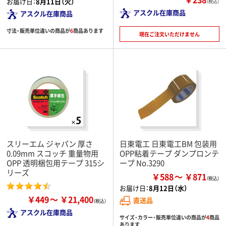
お届け日：
8月11日（火）
（税込）
アスクル在庫商品
アスクル在庫商品
寸法・販売単位違いの商品が
6
商品あります
現在ご注文いただけません
スリーエム ジャパン 厚さ
日東電工 日東電工BM 包装用
0.09mm スコッチ 重量物用
OPP粘着テープ ダンプロンテ
OPP 透明梱包用テープ 315シ
ープ No.3290
リーズ
￥588
￥871
お届け日：
8月12日（水）
￥449
￥21,400
直送品
アスクル在庫商品
サイズ・カラー・販売単位違いの商品が
4
商品
あります