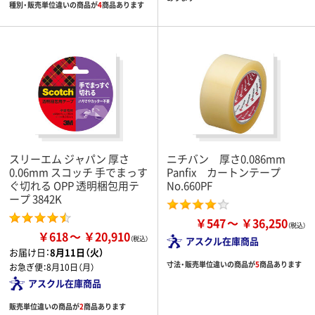
種別・販売単位違いの商品が
4
商品あります
スリーエム ジャパン 厚さ
ニチバン 厚さ0.086mm
0.06mm スコッチ 手でまっす
Panfix カートンテープ
ぐ切れる OPP 透明梱包用テ
No.660PF
ープ 3842K
￥547
￥36,250
￥618
￥20,910
アスクル在庫商品
お届け日：
8月11日（火）
寸法・販売単位違いの商品が
5
商品あります
お急ぎ便：
8月10日（月）
アスクル在庫商品
販売単位違いの商品が
2
商品あります