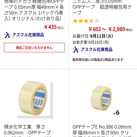
現場のチカラ 軽梱包用OPPテ
ニトムズ 厚さ0.05mm
ープ 0.05mm厚 幅48mm×長
OPPテープ 超透明梱包用テ
さ50m アスクル 1パック（5巻
ープ
入） オリジナル（わけあり品）
￥435
￥602
￥2,980
（税込）
アスクル在庫商品
お届け日：
8月11日（火）
お急ぎ便：
8月10日（月）
現在ご注文いただけません
アスクル在庫商品
販売単位違いの商品が
2
商品あります
積水化学工業 厚さ
OPPテープE No.886 0.09mm
0.062mm OPPテープ
厚 幅48mm×長さ50m クリ