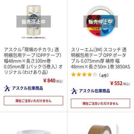
アスクル「現場のチカラ」 透
スリーエム(3M) スコッチ 透
明梱包用テープ（OPPテープ）
明梱包用テープ OPP ポータ
幅48mm×長さ100m巻
ブル 0.075mm厚 補修 幅
0.05mm厚 1パック（5巻入） オ
48mm×長さ50m 1巻 3850AS
リジナル（わけあり品）
（
）
4件
￥840
￥552
（税込）
（税込）
アスクル在庫商品
アスクル在庫商品
現在ご注文いただけません
現在ご注文いただけません