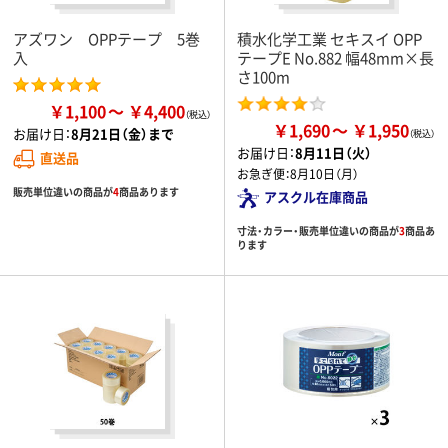
アズワン OPPテープ 5巻
積水化学工業 セキスイ OPP
入
テープE No.882 幅48mm×長
さ100m
￥1,100
￥4,400
￥1,690
￥1,950
お届け日：
8月21日（金）まで
お届け日：
8月11日（火）
直送品
お急ぎ便：
8月10日（月）
販売単位違いの商品が
4
商品あります
アスクル在庫商品
寸法・カラー・販売単位違いの商品が
3
商品あ
ります