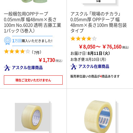
一般梱包用OPPテープ
アスクル 「現場のチカラ」
0.05mm厚 幅48mm×長さ
0.05mm厚 OPPテープ 幅
100m No.6020 透明 古藤工業
48mm×長さ100m 簡易包装
1パック（5巻入）
タイプ
1
万回
購入いただきました！
￥8,050
￥76,160
（
）
7件
お届け日：
8月11日（火）
￥1,730
お急ぎ便：
8月10日（月）
（税込）
アスクル在庫商品
アスクル在庫商品
販売単位違いの商品が
4
商品あります
現在ご注文いただけません