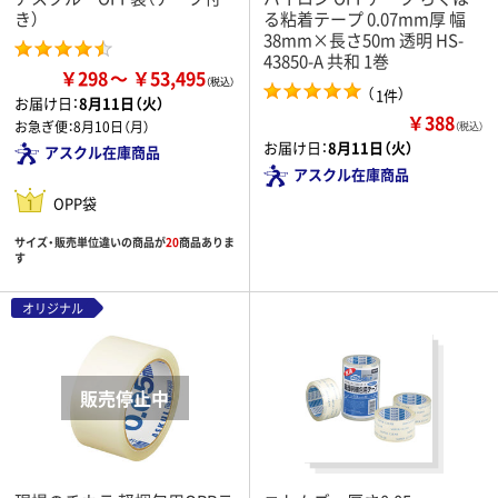
き）
る粘着テープ 0.07mm厚 幅
38mm×長さ50m 透明 HS-
43850-A 共和 1巻
￥298
￥53,495
（
）
1件
お届け日：
8月11日（火）
￥388
お急ぎ便：
8月10日（月）
（税込）
お届け日：
8月11日（火）
アスクル在庫商品
アスクル在庫商品
OPP袋
サイズ・販売単位違いの商品が
20
商品ありま
す
オリジナル