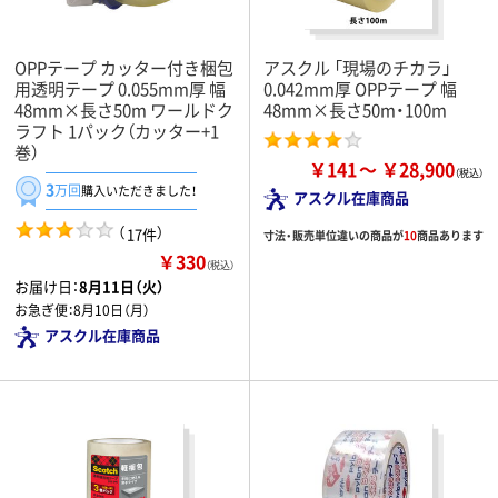
OPPテープ カッター付き梱包
アスクル 「現場のチカラ」
用透明テープ 0.055mm厚 幅
0.042mm厚 OPPテープ 幅
48mm×長さ50m ワールドク
48mm×長さ50m・100m
ラフト 1パック（カッター+1
巻）
￥141
￥28,900
3
万回
購入いただきました！
アスクル在庫商品
（
）
17件
寸法・販売単位違いの商品が
10
商品あります
￥330
（税込）
お届け日：
8月11日（火）
お急ぎ便：
8月10日（月）
アスクル在庫商品