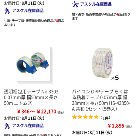
お届け日：
8月11日（火）
アスクル在庫商品
アスクル在庫商品
幅×長さ・販売単位違いの商品が
4
商品あり
ます
寸法・テープ幅・販売単位違いの商品が
8
商品
あります
透明梱包用テープ No.3303
パイロン OPPテープ らくは
0.07mm厚 幅50mm×長さ
る粘着テープ 0.07mm厚 幅
50m ニトムズ
38mm×長さ50m HS-43850-
A 共和 1セット（5巻入）
￥346
￥22,170
（
）
1件
お届け日：
8月11日（火）
￥1,895
アスクル在庫商品
（税込）
お届け日：
8月11日（火）
種別・販売単位違いの商品が
6
商品あります