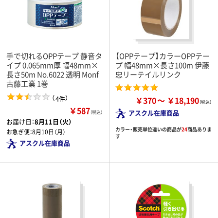
手で切れるOPPテープ 静音タ
【OPPテープ】カラーOPPテー
イプ 0.065mm厚 幅48mm×
プ 幅48mm×長さ100m 伊藤
長さ50m No.6022 透明 Monf
忠リーテイルリンク
古藤工業 1巻
（
）
4件
￥370
￥18,190
￥587
アスクル在庫商品
（税込）
お届け日：
8月11日（火）
カラー・販売単位違いの商品が
24
商品ありま
お急ぎ便：
8月10日（月）
す
アスクル在庫商品