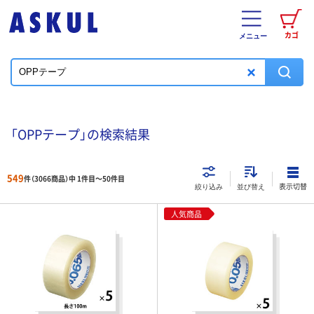
カゴ
メニュー
「OPPテープ」の検索結果
549
件（3066商品）中 1件目～
50
件目
表示切替
絞り込み
並び替え
人気商品