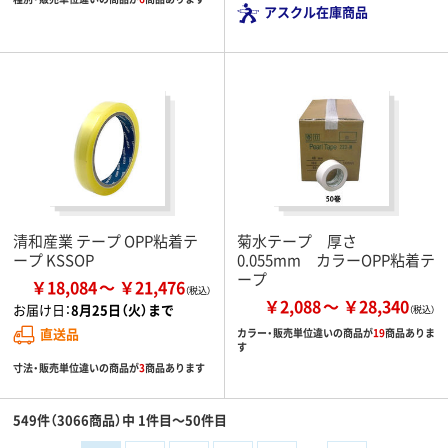
アスクル在庫商品
清和産業 テープ OPP粘着テ
菊水テープ 厚さ
ープ KSSOP
0.055mm カラーOPP粘着テ
ープ
￥18,084
￥21,476
￥2,088
￥28,340
お届け日：
8月25日（火）まで
直送品
カラー・販売単位違いの商品が
19
商品ありま
す
寸法・販売単位違いの商品が
3
商品あります
549件（3066商品）中 1件目～50件目