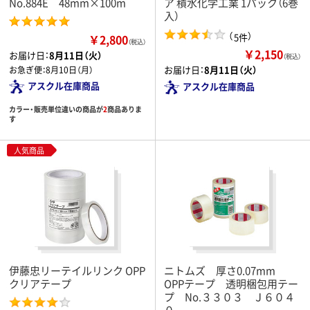
No.884E 48mm×100m
ア 積水化学工業 1パック（6巻
入）
（
）
5件
￥2,800
（税込）
￥2,150
お届け日：
8月11日（火）
（税込）
お届け日：
8月11日（火）
お急ぎ便：
8月10日（月）
アスクル在庫商品
アスクル在庫商品
カラー・販売単位違いの商品が
2
商品ありま
す
人気商品
伊藤忠リーテイルリンク OPP
ニトムズ 厚さ0.07mm
クリアテープ
OPPテープ 透明梱包用テー
プ No.３３０３ Ｊ６０４
０