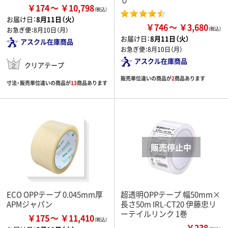
￥174
￥10,798
お届け日：
8月11日（火）
￥746
￥3,680
お急ぎ便：
8月10日（月）
お届け日：
8月11日（火）
アスクル在庫商品
お急ぎ便：
8月10日（月）
アスクル在庫商品
クリアテープ
販売単位違いの商品が
2
商品あります
寸法・販売単位違いの商品が
13
商品あります
ECO OPPテープ 0.045mm厚
超透明OPPテープ 幅50mm×
APMジャパン
長さ50m IRL-CT20 伊藤忠リ
ーテイルリンク 1巻
￥175
￥11,410
￥238