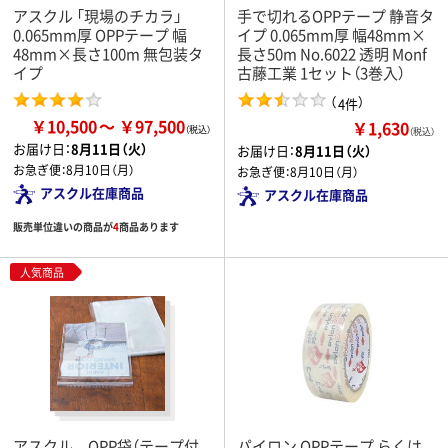
アスクル 「現場のチカラ」
手で切れるOPPテープ 静音タ
0.065mm厚 OPPテープ 幅
イプ 0.065mm厚 幅48mm×
48mm×長さ100m 無包装タ
長さ50m No.6022 透明 Monf
イプ
古藤工業 1セット（3巻入）
（
）
4件
￥10,500
￥97,500
￥1,630
（税込）
お届け日：
8月11日（火）
お届け日：
8月11日（火）
お急ぎ便：
8月10日（月）
お急ぎ便：
8月10日（月）
アスクル在庫商品
アスクル在庫商品
販売単位違いの商品が
4
商品あります
人気商品
アスクル OPP袋（テープ付
パイロン OPPテープ らくは