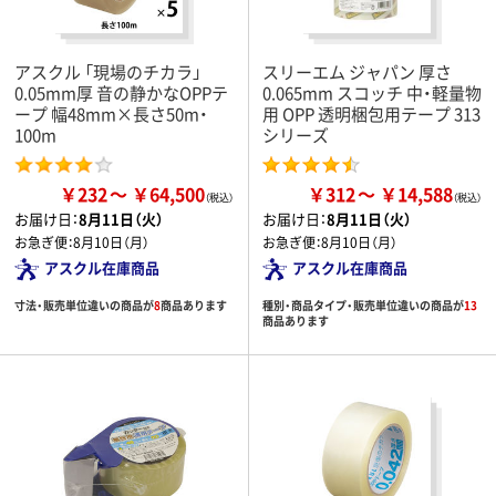
アスクル 「現場のチカラ」
スリーエム ジャパン 厚さ
0.05mm厚 音の静かなOPPテ
0.065mm スコッチ 中・軽量物
ープ 幅48mm×長さ50m・
用 OPP 透明梱包用テープ 313
100m
シリーズ
￥232
￥64,500
￥312
￥14,588
お届け日：
8月11日（火）
お届け日：
8月11日（火）
お急ぎ便：
8月10日（月）
お急ぎ便：
8月10日（月）
アスクル在庫商品
アスクル在庫商品
寸法・販売単位違いの商品が
8
商品あります
種別・商品タイプ・販売単位違いの商品が
13
商品あります