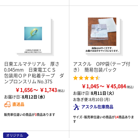
日東エルマテリアル 厚さ
アスクル OPP袋（テープ付
0.045mm 日東電工ＣＳ
き） 簡易包装パック
包装用ＯＰＰ粘着テープ ダ
ンプロンスリム No.37S
￥1,045
￥45,084
￥1,656
￥1,743
お届け日：
8月11日（火）
お届け日：
8月12日（水）
お急ぎ便：
8月10日（月）
直送品
アスクル在庫商品
販売単位違いの商品が
3
商品あります
サイズ・販売単位違いの商品が
14
商品ありま
す
オリジナル