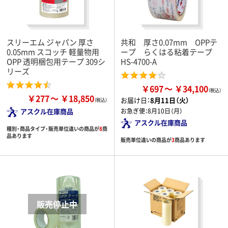
スリーエム ジャパン 厚さ
共和 厚さ0.07mm OPPテ
0.05mm スコッチ 軽量物用
ープ らくはる粘着テープ
OPP 透明梱包用テープ 309シ
HS-4700-A
リーズ
￥697
￥34,100
￥277
￥18,850
お届け日：
8月11日（火）
アスクル在庫商品
お急ぎ便：
8月10日（月）
アスクル在庫商品
種別・商品タイプ・販売単位違いの商品が
8
商
品あります
販売単位違いの商品が
3
商品あります