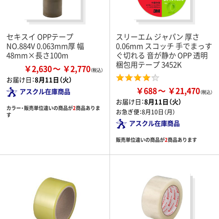
セキスイ OPPテープ
スリーエム ジャパン 厚さ
NO.884V 0.063mm厚 幅
0.06mm スコッチ 手でまっす
48mm×長さ100m
ぐ切れる 音が静か OPP 透明
梱包用テープ 3452K
￥2,630
￥2,770
お届け日：
8月11日（火）
￥688
￥21,470
アスクル在庫商品
お届け日：
8月11日（火）
カラー・販売単位違いの商品が
2
商品ありま
お急ぎ便：
8月10日（月）
す
アスクル在庫商品
販売単位違いの商品が
2
商品あります