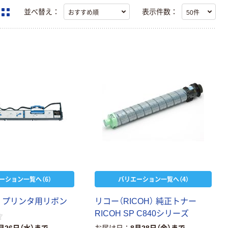
並べ替え：
表示件数：
ーション一覧へ（6）
バリエーション一覧へ（4）
プ
リ
ン
タ
用
リ
ボ
ン
リ
コ
ー
（
R
I
C
O
H
）
純
正
ト
ナ
ー
R
I
C
O
H
S
P
C
8
4
0
シ
リ
ー
ズ