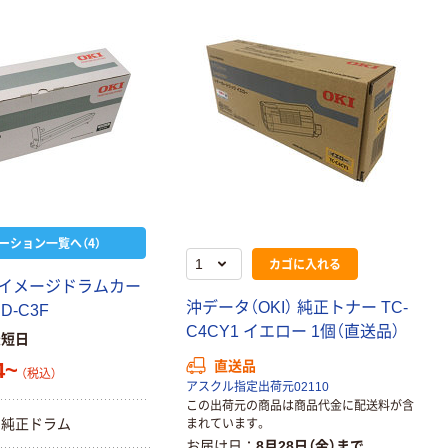
ーション一覧へ（4）
カゴに入れる
イ
メ
ー
ジ
ド
ラ
ム
カ
ー
沖
デ
ー
タ
（
O
K
I
）
純
正
ト
ナ
ー
T
C
-
I
D
-
C
3
F
C
4
C
Y
1
イ
エ
ロ
ー
1
個
（
直
送
品
）
最短日
4~
直送品
（税込）
アスクル指定出荷元02110
この出荷元の商品は商品代金に配送料が含
純
正
ド
ラ
ム
まれています。
お届け日
8月28日（金）まで