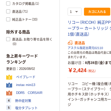
カタログ掲載品（1）
カゴに入れる
直送品（71）
純正品トナー（33）
リ
コ
ー
（
R
I
C
O
H
）
純
正
P
P
ー
プ
ラ
ー
カ
ー
ト
リ
ッ
ジ
除外する商品
1
個
（
直
送
品
）
直送品、お取り寄せ品を除く
直送品
（0）
アスクル指定出荷元02110
この出荷元の商品は商品代金に
急上昇キーワード
まれています。
ランキング
お届け日
8月28日（金）ま
更新日：2026/08/02
￥2,424
（税込）
ベイブレード
1
リ
コ
ー
コ
ピ
ー
機
（
複
合
機
）
instax mini13
2
ー
プ
ラ
ー
（
ス
テ
イ
プ
ラ
ー
）
DDR5 CORSAIR
3
用
ホ
チ
キ
ス
針
（
ホ
ッ
チ
キ
ス
）
イ
ン
ト
・
ガ
ッ
チ
ャ
ン
コ
用
カ
ー
4
熱中症対策
ジ
5
塩分タブレット