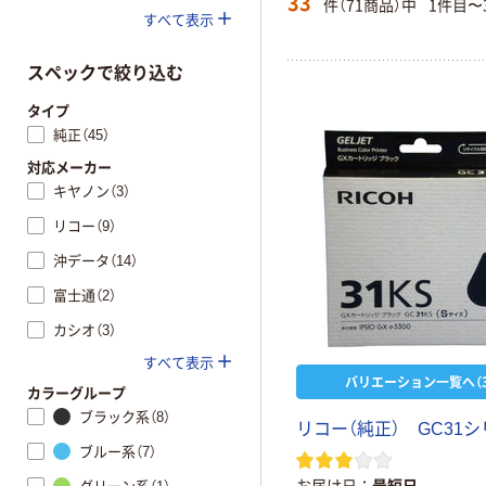
33
件（71商品）中
1件目〜
すべて表示
スペックで絞り込む
タイプ
純正（45）
対応メーカー
キヤノン（3）
リコー（9）
沖データ（14）
富士通（2）
カシオ（3）
すべて表示
バリエーション一覧へ（3
カラーグループ
ブラック系（8）
リ
コ
ー
（
純
正
）
G
C
3
1
シ
ブルー系（7）