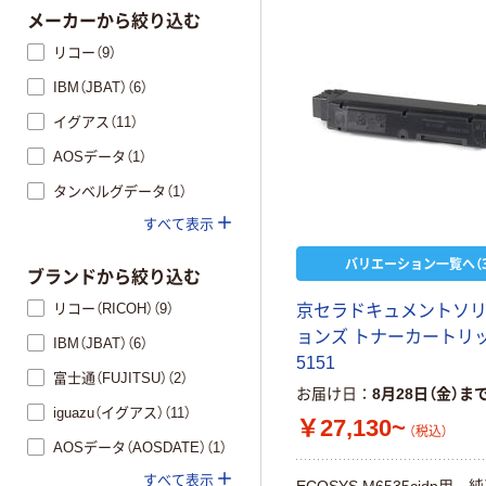
メーカーから絞り込む
リコー（9）
IBM（JBAT）（6）
イグアス（11）
AOSデータ（1）
タンベルグデータ（1）
すべて表示
バリエーション一覧へ（3
ブランドから絞り込む
リコー（RICOH）（9）
京
セ
ラ
ド
キ
ュ
メ
ン
ト
ソ
ョ
ン
ズ
ト
ナ
ー
カ
ー
ト
リ
IBM（JBAT）（6）
5
1
5
1
富士通（FUJITSU）（2）
お届け日
8月28日（金）ま
iguazu（イグアス）（11）
￥27,130~
（税込）
AOSデータ（AOSDATE）（1）
すべて表示
E
C
O
S
Y
S
M
6
5
3
5
c
i
d
n
用
純