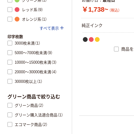
お届け日
最短日
グリーン系（1）
￥1,738~
レッド系（9）
（税込）
オレンジ系（1）
純
正
イ
ン
ク
すべて表示
印字枚数
3000枚未満（1）
商品を
5000～7000枚未満（9）
10000～15000枚未満（3）
20000～30000枚未満（4）
30000枚以上（1）
グリーン商品で絞り込む
グリーン商品（2）
グリーン購入法適合商品（1）
エコマーク商品（2）