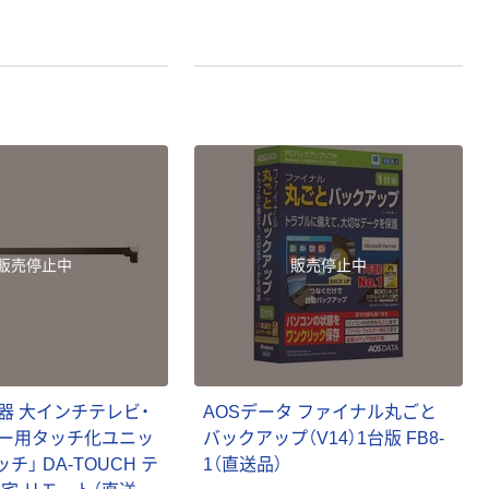
販売停止中
販売停止中
器
大
イ
ン
チ
テ
レ
ビ
・
A
O
S
デ
ー
タ
フ
ァ
イ
ナ
ル
丸
ご
と
ー
用
タ
ッ
チ
化
ユ
ニ
ッ
バ
ッ
ク
ア
ッ
プ
（
V
1
4
）
1
台
版
F
B
8
-
ッ
チ
」
D
A
-
T
O
U
C
H
テ
1
（
直
送
品
）