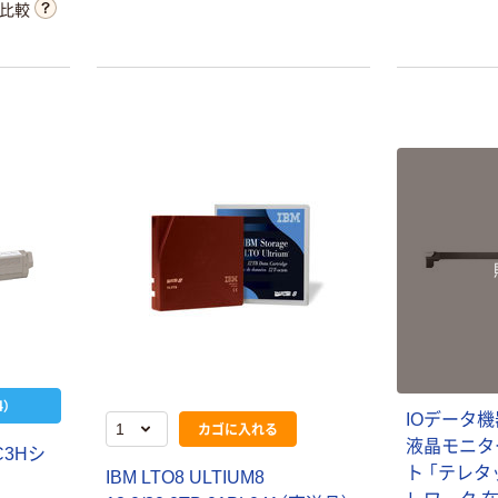
比較
タカラトミー ベ
本気プライス
イブレード
ニチバン セロテ
￥1,400~
ープ 大巻
（税込）
￥124~
（税込）
人気商品
本気プライス
富士フイルム
アスクル トイ
instax mini チェ
レのおそうじシ
キフィルム INS
ート 大王製紙
MINI JP1 1パッ
）
￥1,420
（税込）
I
O
デ
ー
タ
機
共同企画 トイ
ク（10枚入り）
カゴに入れる
￥330~
（税込）
レクリーナー
液
晶
モ
ニ
タ
C
3
H
シ
カゴへ
トイレシート
ト
「
テ
レ
タ
I
B
M
L
T
O
8
U
L
T
I
U
M
8
オリジナル
本気プライス