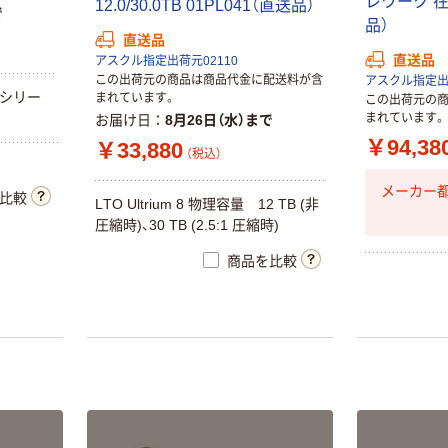
レ
ワ
ー
ク
1
2
.
0
/
3
0
.
0
T
B
0
1
P
L
0
4
1
（
直
送
品
）
で
アスクル フラッ
品
）
オリジナル
直送品
トファイル エコ
乾電池 単3
直送品
アスクル指定出荷元02110
ノミータイプ
形 アルカリ乾
この出荷元の商品は商品代金に配送料が含
アスクル指定出荷
A4タテ(コクヨ
￥115~
電池 北欧パッ
（税込）
シ
リ
ー
まれています。
この出荷元の
製造）
ケージ アスク
まれています。
お届け日
8月26日（水）まで
￥140~
（税込）
ルオリジナル
富士フイルム チ
￥94,38
￥33,880
（税込）
ェキ専用フィル
本気プライス
ム INSTAX MINI
メーカー
比較
WW2
【ガムテープ】ア
L
T
O
U
l
t
r
i
u
m
8
物
理
容
量
1
2
T
B
(
非
￥1,580~
スクル 現場のチ
圧
縮
時
)
、
3
0
T
B
(
2
.
5
:
1
圧
縮
時
)
（税込）
カラ 厚さ
商品を比較
0.22mm 布テー
￥145~
（税込）
本気プライス
プ
トイレットペー
パー シングル
オリジナル
120ｍ 再生紙
乾電池 単4
100% 6ロール
形 アルカリ乾
￥470~
（税込）
リサイクル100
電池 北欧パッ
芯あり FSC認
ケージ アスク
￥140~
（税込）
証
ルオリジナル