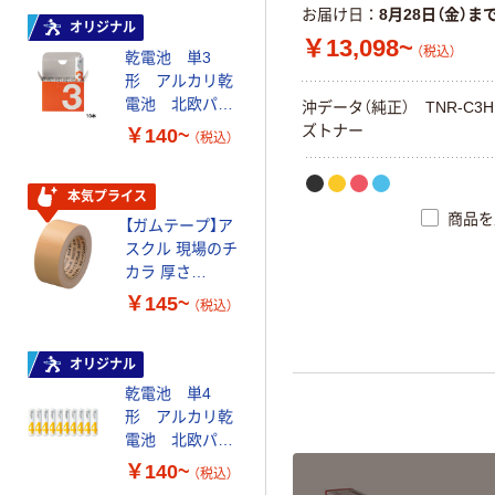
富士フイルム
お届け日
8月28日（金）ま
オリジナル
instax mini13
￥13,098~
（税込）
INS MINI 13
乾電池 単3
形 アルカリ乾
￥12,100~
電池 北欧パッ
沖
デ
ー
タ
（
純
正
）
T
N
R
-
C
3
H
（税込）
ケージ アスク
ズ
ト
ナ
ー
￥140~
（税込）
ルオリジナル
本気プライス
アスクル はたら
本気プライス
商品を
く ふせん 付箋
【ガムテープ】ア
75×25mm
スクル 現場のチ
カラ 厚さ
￥377~
（税込）
0.22mm 布テー
￥145~
（税込）
プ
本気プライス
大塚製薬工場
オリジナル
経口補水液 オー
乾電池 単4
エスワン（OS-1）
形 アルカリ乾
電池 北欧パッ
￥159~
（税込）
ケージ アスク
￥140~
（税込）
ルオリジナル