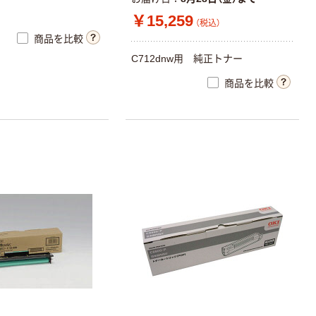
￥15,259
（税込）
商品を比較
C
7
1
2
d
n
w
用
純
正
ト
ナ
ー
商品を比較