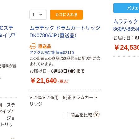
バリエ
カゴに入れる
ム
ラ
テ
ッ
ク
C
ス
テ
ム
ラ
テ
ッ
ク
ド
ラ
ム
カ
ー
ト
リ
ッ
ジ
8
6
0
/
V
-
8
6
5
タ
イ
プ
7
D
K
0
7
8
0
A
J
P
（
直
送
品
）
お届け日
8
￥24,53
直送品
アスクル指定出荷元02110
この出荷元の商品は商品代金に配送料が含
まれています。
配送料が含
お届け日
8月28日（金）まで
で
￥21,640
（税込）
V
-
7
8
0
/
V
-
7
8
5
用
純
正
ド
ラ
ム
カ
ー
ト
リ
ッ
ジ
用
ス
テ
タ
イ
プ
7
商品を比較
ジ
ョ
ト
リ
ッ