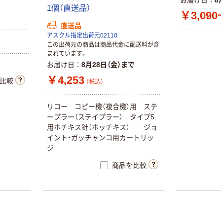
お届け日
8
1
個
（
直
送
品
）
￥3,090
直送品
アスクル指定出荷元02110
この出荷元の商品は商品代金に配送料が含
まれています。
お届け日
8月28日（金）まで
￥4,253
比較
（税込）
リ
コ
ー
コ
ピ
ー
機
（
複
合
機
）
用
ス
テ
ー
プ
ラ
ー
（
ス
テ
イ
プ
ラ
ー
）
タ
イ
プ
5
用
ホ
チ
キ
ス
針
（
ホ
ッ
チ
キ
ス
）
ジ
ョ
イ
ン
ト
・
ガ
ッ
チ
ャ
ン
コ
用
カ
ー
ト
リ
ッ
ジ
商品を比較