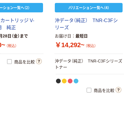
ーション一覧へ（2）
バリエーション一覧へ（4）
カ
ー
ト
リ
ッ
ジ
V
-
沖
デ
ー
タ
（
純
正
）
T
N
R
-
C
3
F
シ
用
純
正
リ
ー
ズ
月28日（金）まで
お届け日
最短日
0~
￥14,292~
（税込）
（税込）
沖
デ
ー
タ
（
純
正
）
T
N
R
-
C
3
F
シ
リ
ー
ズ
商品を比較
ト
ナ
ー
商品を比較