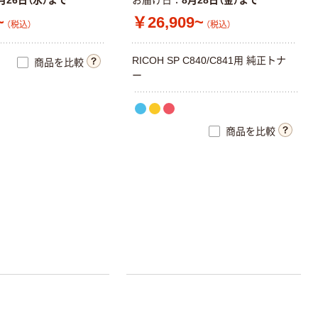
月26日（水）まで
お届け日
8月28日（金）まで
~
￥26,909~
（税込）
（税込）
R
I
C
O
H
S
P
C
8
4
0
/
C
8
4
1
用
純
正
ト
ナ
商品を比較
ー
商品を比較