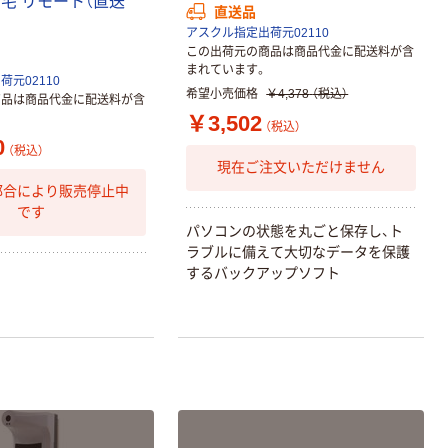
在
宅
リ
モ
ー
ト
（
直
送
直送品
アスクル指定出荷元02110
この出荷元の商品は商品代金に配送料が含
まれています。
元02110
希望小売価格
￥4,378
（税込）
商品は商品代金に配送料が含
￥3,502
（税込）
0
（税込）
現在ご注文いただけません
都合により販売停止中
です
パ
ソ
コ
ン
の
状
態
を
丸
ご
と
保
存
し
、
ト
ラ
ブ
ル
に
備
え
て
大
切
な
デ
ー
タ
を
保
護
す
る
バ
ッ
ク
ア
ッ
プ
ソ
フ
ト