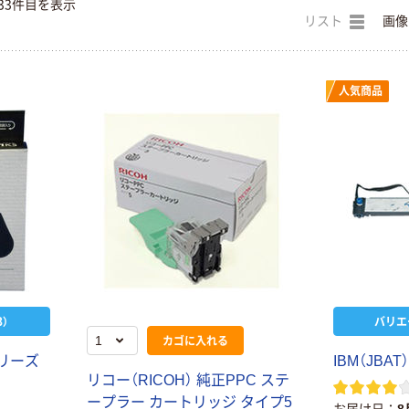
33件目を表示
リスト
画像
人気商品
）
バリエ
カゴに入れる
リ
ー
ズ
I
B
M
（
J
B
A
T
）
リ
コ
ー
（
R
I
C
O
H
）
純
正
P
P
C
ス
テ
ー
プ
ラ
ー
カ
ー
ト
リ
ッ
ジ
タ
イ
プ
5