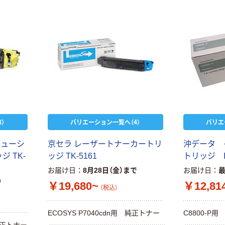
）
バリエーション一覧へ（4）
バリエ
リ
ュ
ー
シ
京
セ
ラ
レ
ー
ザ
ー
ト
ナ
ー
カ
ー
ト
リ
沖
デ
ー
タ
ッ
ジ
T
K
-
ッ
ジ
T
K
-
5
1
6
1
ト
リ
ッ
ジ
お届け日
8月28日（金）まで
お届け日
で
￥19,680~
￥12,81
（税込）
E
C
O
S
Y
S
P
7
0
4
0
c
d
n
用
純
正
ト
ナ
ー
C
8
8
0
0
-
P
用
正
ト
ナ
ー