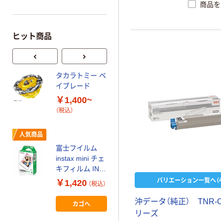
商品を
ヒット商品
タカラトミー ベ
本気プライス
イブレード
アスクル はたら
￥1,400~
く ふせん
（税込）
50×15mm
￥386~
（税込）
人気商品
富士フイルム
オリジナル
instax mini チェ
アスクル 「現場
キフィルム INS
のチカラ」 養生
MINI JP1 1パッ
バリエーション一覧へ（4
￥1,420
（税込）
テープ
ク（10枚入り）
￥358~
沖
デ
ー
タ
（
純
正
）
T
N
R
-
（税込）
カゴへ
リ
ー
ズ