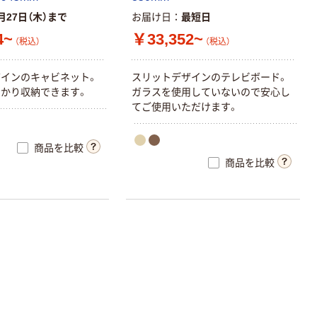
月27日（木）まで
お届け日
最短日
4~
￥33,352~
（税込）
（税込）
ザ
イ
ン
の
キ
ャ
ビ
ネ
ッ
ト
。
ス
リ
ッ
ト
デ
ザ
イ
ン
の
テ
レ
ビ
ボ
ー
ド
。
っ
か
り
収
納
で
き
ま
す
。
ガ
ラ
ス
を
使
用
し
て
い
な
い
の
で
安
心
し
て
ご
使
用
い
た
だ
け
ま
す
。
商品を比較
商品を比較