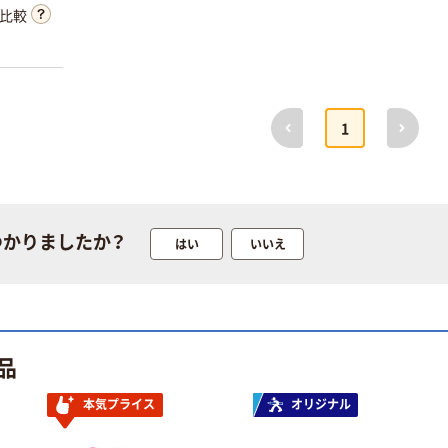
比較
前へ
次へ
タカラトミー ベ
1
本気プライス
イブレード
アスクル トイ
￥1,400~
レのおそうじシ
（税込）
ート 大王製紙
共同企画 トイ
￥330~
（税込）
レクリーナー
つかりましたか？
はい
いいえ
人気商品
トイレシート
富士フイルム
オリジナル
本気プライス
instax mini チェ
アスクル フラッ
キフィルム INS
トファイル エコ
MINI JP1 1パッ
￥1,420
（税込）
ノミータイプ
ク（10枚入り）
品
A4タテ(コクヨ
￥115~
（税込）
カゴへ
製造）
本気プライス
オリジナル
本気プライス
本気プライス