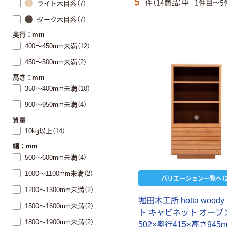
5
件（14商品）中
1件目〜5
ライト木目系（7）
ダーク木目系（7）
奥行：mm
400～450mm未満（12）
450～500mm未満（2）
高さ：mm
350～400mm未満（10）
900～950mm未満（4）
質量
10kg以上（14）
幅：mm
500～600mm未満（4）
1000～1100mm未満（2）
バリエーション一覧へ（2
1200～1300mm未満（2）
堀
田
木
工
所
h
o
t
t
a
w
o
o
d
y
1500～1600mm未満（2）
ト
キ
ャ
ビ
ネ
ッ
ト
オ
ー
プ
1800～1900mm未満（2）
5
0
2
×
奥
行
4
1
5
×
高
さ
9
4
5