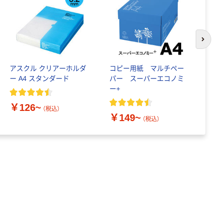
次の
アスクル クリアーホルダ
コピー用紙 マルチペー
ペ
ー A4 スタンダード
パー スーパーエコノミ
グ
ー+
証
￥126~
（税込）
￥149~
￥
（税込）