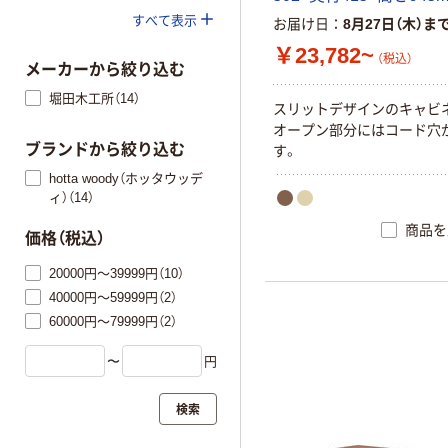
すべて表示
お届け日
8月27日（木）ま
￥23,782~
（税込）
メーカーから絞り込む
堀田木工所（14）
ス
リ
ッ
ト
デ
ザ
イ
ン
の
キ
ャ
ビ
オ
ー
プ
ン
部
分
に
は
コ
ー
ド
穴
ブランドから絞り込む
す
。
hotta woody（ホッタウッデ
ィ）（14）
商品を
価格（税込）
20000円～39999円（10）
40000円～59999円（2）
60000円～79999円（2）
〜
円
検索