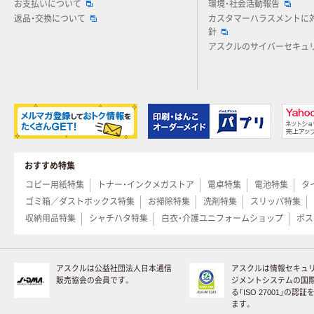
お支払いについて
環境・社会活動報告
返品・交換について
カスタマーハラスメントに
針
アスクルのサイバーセキュ
おすすめ特集
コピー用紙特集
トナー・インクメガストア
電卓特集
電池特集
タ
ゴミ箱／ダストボックス特集
お掃除特集
洗剤特集
スリッパ特集
収納用品特集
シャチハタ特集
白衣・介護ユニフォームショップ
ポス
アスクルは公益社団法人日本通信
アスクルは情報セキュ
販売協会の会員です。
ジメントシステムの国
る「ISO 27001」の認
ます。