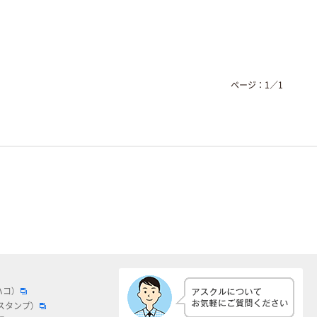
ページ：
1
／
1
ハコ）
スタンプ）