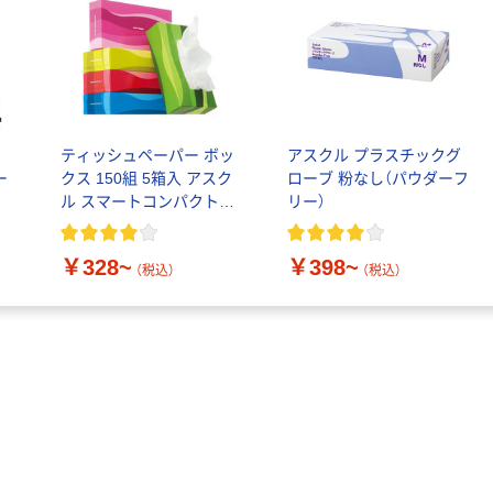
キングジム テプ
アスクル はたら
ラ TEPRA
く ふせん
PRO【純正】テー
50×15mm
プ 白ラベル
￥914~
（税込）
￥386~
12mm幅 （黒文
（税込）
字）
富士フイルム チ
ル
ティッシュペーパー ボッ
アスクル プラスチックグ
本気プライス
ェキ専用フィル
ー
クス 150組 5箱入 アスク
ローブ 粉なし（パウダーフ
ム INSTAX MINI
【ガムテープ】ア
ル スマートコンパクト
リー）
WW2
スクル 現場のチ
￥1,580~
ビビッド PEFC認証
カラ 厚さ
（税込）
0.22mm 布テー
￥328~
￥398~
￥145~
（税込）
（税込）
（税込）
プ
本気プライス
トイレットペー
オリジナル
パー シングル
アスクル 「現場
120ｍ 再生紙
のチカラ」 養生
100% 6ロール
テープ
￥470~
（税込）
リサイクル100
￥358~
（税込）
芯あり FSC認
証