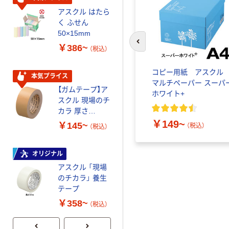
経口補水液 オー
アスクル はたら
エスワン（OS-1）
く ふせん
￥159~
50×15mm
（税込）
前のスライドへ
￥386~
（税込）
本気プライス
ラルミネ
ティッシュペーパー ソフ
コピー用紙 アスク
アスクル はたら
本気プライス
0mlキ
トパック レギュラーサイ
マルチペーパー スーパ
く ふせん 付箋
【ガムテープ】ア
／2Lラ
ズ 大容量 300組 3個入
ホワイト+
75×25mm
スクル 現場のチ
アスクル PEFC認証
￥377~
カラ 厚さ
（税込）
0.22mm 布テー
￥328~
￥149~
￥145~
）
（税込）
（税込）
（税込）
プ
富士フイルム
instax mini13
オリジナル
INS MINI 13
アスクル 「現場
￥12,100~
のチカラ」 養生
（税込）
テープ
￥358~
（税込）