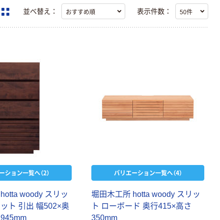
並べ替え：
表示件数：
ーション一覧へ（2）
バリエーション一覧へ（4）
h
o
t
t
a
w
o
o
d
y
ス
リ
ッ
堀
田
木
工
所
h
o
t
t
a
w
o
o
d
y
ス
リ
ッ
ネ
ッ
ト
引
出
幅
5
0
2
×
奥
ト
ロ
ー
ボ
ー
ド
奥
行
4
1
5
×
高
さ
さ
9
4
5
m
m
3
5
0
m
m