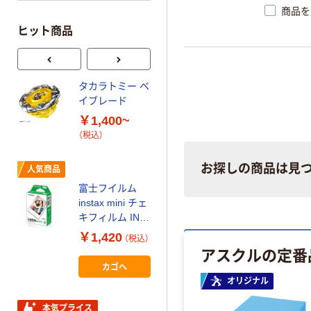
商品を
ヒット商品
タカラトミー ベ
オリジナル
イブレード
サントリー 伊右
￥1,400~
衛門 「お茶、どう
（税込）
ぞ。」 緑茶
￥528~
（税込）
お探しの商品は見
人気商品
富士フイルム
本気プライス
instax mini チェ
ニチバン セロテ
キフィルム INS
ープ 大巻
MINI JP1 1パッ
￥1,420
（税込）
ク（10枚入り）
￥124~
アスクルの定番
（税込）
カゴへ
本気プライス
オリジナル
本気プライス
大塚製薬工場
本気プライス