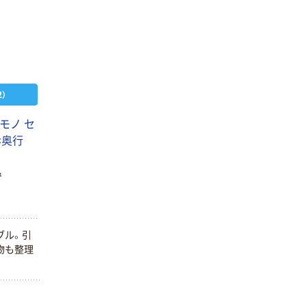
）
モ
ノ
セ
×
奥
行
で
ブ
ル
。
引
物
も
整
理