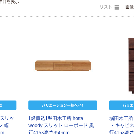
件目を表示
リスト
画像
）
バリエーション一覧へ（4）
バリエ
ス
リ
ッ
【
設
置
込
】
堀
田
木
工
所
h
o
t
t
a
堀
田
木
工
所
ン
幅
w
o
o
d
y
ス
リ
ッ
ト
ロ
ー
ボ
ー
ド
奥
ト
キ
ャ
ビ
m
m
行
4
1
5
×
高
さ
3
5
0
m
m
行
4
1
5
×
高