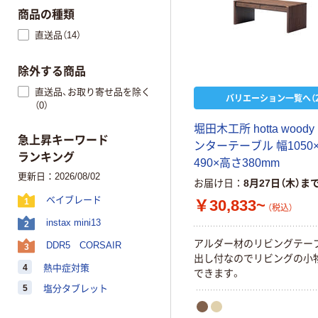
商品の種類
直送品（14）
除外する商品
直送品、お取り寄せ品を除く
バリエーション一覧へ（2
（0）
堀
田
木
工
所
h
o
t
t
a
w
o
o
d
y
急上昇キーワード
ン
タ
ー
テ
ー
ブ
ル
幅
1
0
5
0
ランキング
4
9
0
×
高
さ
3
8
0
m
m
更新日：2026/08/02
お届け日
8月27日（木）ま
ベイブレード
￥30,833~
1
（税込）
instax mini13
2
ア
ル
ダ
ー
材
の
リ
ビ
ン
グ
テ
ー
DDR5 CORSAIR
3
出
し
付
な
の
で
リ
ビ
ン
グ
の
小
4
熱中症対策
で
き
ま
す
。
5
塩分タブレット