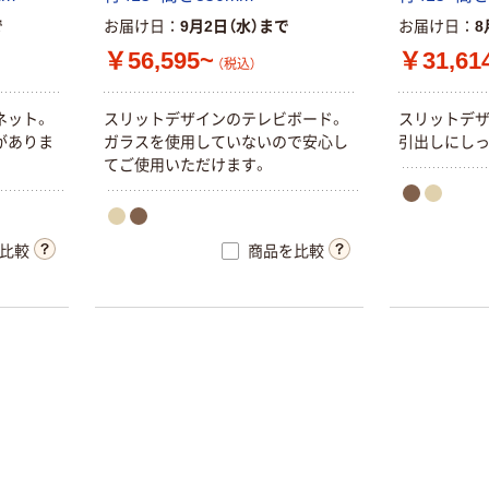
で
お届け日
9月2日（水）まで
お届け日
8
￥56,595~
￥31,61
（税込）
ネ
ッ
ト
。
ス
リ
ッ
ト
デ
ザ
イ
ン
の
テ
レ
ビ
ボ
ー
ド
。
ス
リ
ッ
ト
デ
が
あ
り
ま
ガ
ラ
ス
を
使
用
し
て
い
な
い
の
で
安
心
し
引
出
し
に
し
て
ご
使
用
い
た
だ
け
ま
す
。
比較
商品を比較