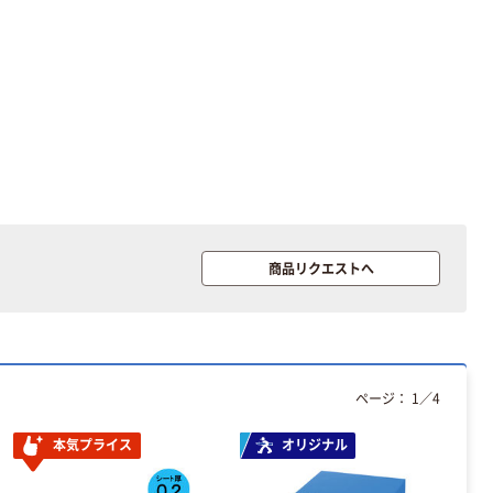
商品リクエストへ
ページ：
1
／
4
本気プライス
オリジナル