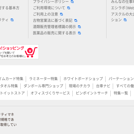
プライバシーポリシー
みんなの仕事
対する基本方
ご利用環境について
エシラボ（We
ご利用上の注意
アスクルの大
リティ
ション
古物営業法に基づく表記
酒類販売管理者標識の掲示
医薬品の販売に関する表示
イムカード特集
ラミネーター特集
ホワイトボードショップ
パーテーション
タオル特集
ダンボール専門ショップ
現場のチカラ
台車ナビ
すべての働
トイットストア
オフィスづくりサービス
ピンポイントサーチ
特集一覧
リティマネ
際規格であ
証を取得してい