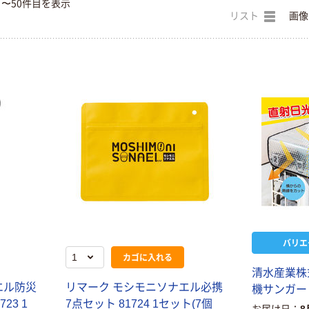
目〜50件目を表示
リスト
画像
バリエ
カゴに入れる
清
水
産
業
株
エ
ル
防
災
リ
マ
ー
ク
モ
シ
モ
ニ
ソ
ナ
エ
ル
必
携
機
サ
ン
ガ
ー
7
2
3
1
7
点
セ
ッ
ト
8
1
7
2
4
1
セ
ッ
ト
(
7
個