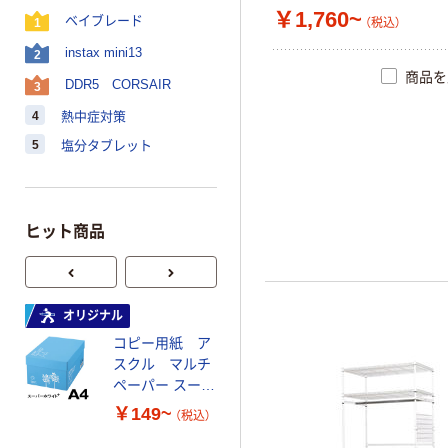
￥1,760~
ベイブレード
1
（税込）
instax mini13
2
商品を
DDR5 CORSAIR
3
4
熱中症対策
5
塩分タブレット
ヒット商品
オリジナル
オリジナル
コピー用紙 ア
サントリー 伊右
スクル マルチ
衛門 「お茶、どう
ペーパー スーパ
ぞ。」 緑茶
ーホワイト+
￥149~
￥528~
（税込）
（税込）