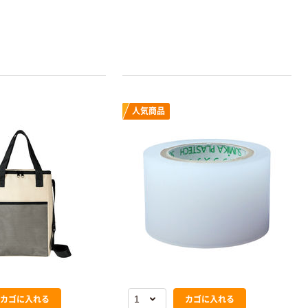
オリジナル
アスクルオリジ
ナル ラミネー
トフィルム A4
サイズ
￥458~
（税込）
100μ（ミクロン）
人気商品
カゴに入れる
カゴに入れる