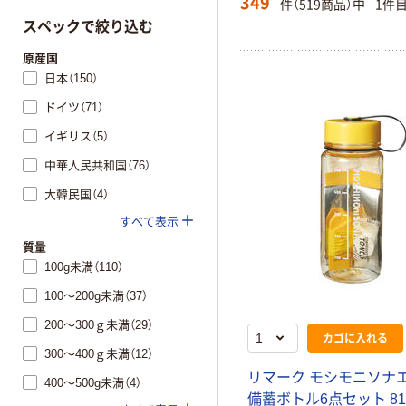
349
件（519商品）中
1件
スペックで絞り込む
原産国
日本（150）
ドイツ（71）
イギリス（5）
中華人民共和国（76）
大韓民国（4）
すべて表示
質量
100g未満（110）
100～200g未満（37）
200～300ｇ未満（29）
カゴに入れる
300～400ｇ未満（12）
リ
マ
ー
ク
モ
シ
モ
ニ
ソ
ナ
400～500g未満（4）
備
蓄
ボ
ト
ル
6
点
セ
ッ
ト
8
1