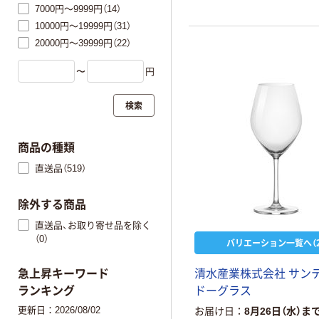
7000円～9999円（14）
10000円～19999円（31）
20000円～39999円（22）
〜
円
検索
商品の種類
直送品（519）
除外する商品
直送品、お取り寄せ品を除く
（0）
バリエーション一覧へ（2
清
水
産
業
株
式
会
社
サ
ン
急上昇キーワード
ド
ー
グ
ラ
ス
ランキング
更新日：2026/08/02
お届け日
8月26日（水）ま