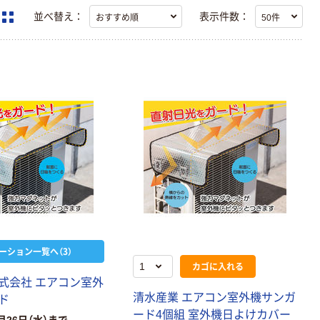
並べ替え：
表示件数：
ーション一覧へ（3）
カゴに入れる
式
会
社
エ
ア
コ
ン
室
外
清
水
産
業
エ
ア
コ
ン
室
外
機
サ
ン
ガ
ド
ー
ド
4
個
組
室
外
機
日
よ
け
カ
バ
ー