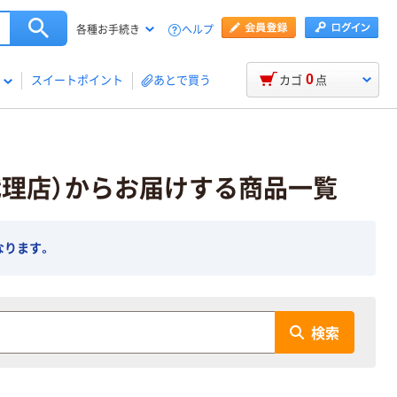
ヘルプ
各種お手続き
0
スイートポイント
あとで買う
カゴ
点
代理店）からお届けする商品一覧
なります。
検索