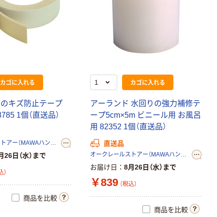
カゴに入れる
カゴに入れる
床
の
キ
ズ
防
止
テ
ー
プ
ア
ー
ラ
ン
ド
水
回
り
の
強
力
補
修
テ
8
7
8
5
1
個
（
直
送
品
）
ー
プ
5
c
m
×
5
m
ビ
ニ
ー
ル
用
お
風
呂
用
8
2
3
5
2
1
個
（
直
送
品
）
オークレールストアー（MAWAハンガー正規輸入代理店）
直送品
オークレールストアー（MAWAハンガー正規輸入代理店）
月26日（水）まで
お届け日
8月26日（水）まで
込）
￥839
（税込）
商品を比較
商品を比較