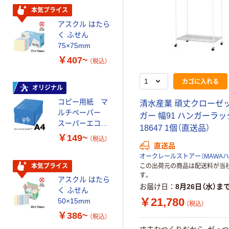
富士フイルム
本気プライス
instax mini13
アスクル はたら
INS MINI 13
く ふせん
￥12,100~
75×75mm
（税込）
￥407~
（税込）
富士フイルム チ
カゴに入れる
ェキ専用フィル
オリジナル
ム INSTAX MINI
コピー用紙 マ
清
水
産
業
頑
丈
ク
ロ
ー
ゼ
WW2
ルチペーパー
￥1,580~
ガ
ー
幅
9
1
ハ
ン
ガ
ー
ラ
ッ
スーパーエコノ
（税込）
1
8
6
4
7
1
個
（
直
送
品
）
ミー+
￥149~
（税込）
直送品
タカラトミー ベ
イブレード
本気プライス
この出荷元の商品は配送料が当
￥1,400~
す。
アスクル はたら
（税込）
お届け日
8月26日（水）ま
く ふせん
￥21,780
50×15mm
（税込）
本気プライス
￥386~
（税込）
アスクル クリア