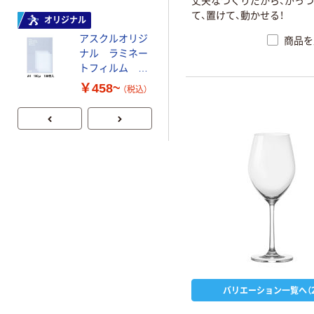
丈
夫
な
つ
く
り
だ
か
ら
、
が
っ
つ
ーホルダー A4
て
、
置
け
て
、
動
か
せ
る
！
スタンダード
オリジナル
アスクルオリジ
￥126~
商品を
（税込）
ナル ラミネー
トフィルム A4
サイズ
￥458~
（税込）
100μ（ミクロン）
バリエーション一覧へ（2