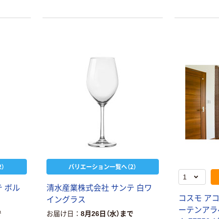
）
バリエーション一覧へ（2）
テ
ボ
ル
清
水
産
業
株
式
会
社
サ
ン
テ
白
ワ
コ
ス
モ
ア
イ
ン
グ
ラ
ス
ー
テ
ン
ア
ラ
で
お届け日
8月26日（水）まで