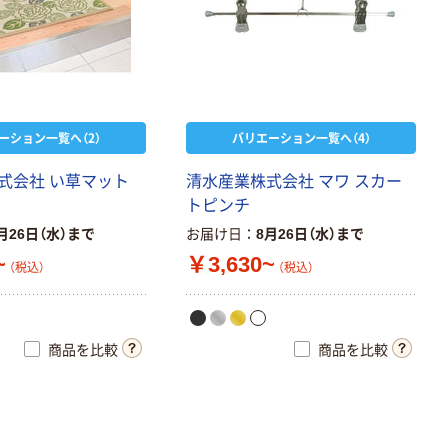
本気プライス
アスクル はたら
く ふせん
75×75mm
￥407~
（税込）
ーション一覧へ（2）
バリエーション一覧へ（4）
オリジナル
式
会
社
い
草
マ
ッ
ト
清
水
産
業
株
式
会
社
マ
ワ
ス
カ
ー
コピー用紙 マ
ト
ピ
ン
チ
ルチペーパー
月26日（水）まで
お届け日
8月26日（水）まで
スーパーエコノ
~
￥3,630~
ミー+
￥149~
（税込）
（税込）
（税込）
本気プライス
商品を比較
商品を比較
アスクル はたら
く ふせん
50×15mm
￥386~
（税込）