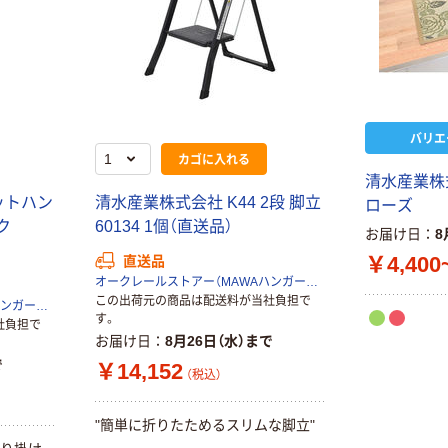
カゴへ
証
オリジナル
乾電池 単4
形 アルカリ乾
オリジナル
電池 北欧パッ
ゴミ袋 エコノミ
ケージ アスク
ータイプ 乳白半
￥140~
（税込）
ルオリジナル
透明 高密度タイ
バリエ
プ 詰替用 バイ
カゴに入れる
￥616~
（税込）
本気プライス
オマス素材10％
清
水
産
業
株
ペーパータオル
配合
ッ
ト
ハ
ン
清
水
産
業
株
式
会
社
K
4
4
2
段
脚
立
ロ
ー
ズ
中判 再生紙
オリジナル
ク
6
0
1
3
4
1
個
（
直
送
品
）
お届け日
8
100％ 200枚
乾電池 単3
￥4,400
直送品
FSC認証 シング
形 アルカリ乾
￥149~
（税込）
オークレールストアー（MAWAハンガー正規輸入代理店）
ル 大王製紙共同
電池 北欧パッ
この出荷元の商品は配送料が当社負担で
企画 オリジナル
オークレールストアー（MAWAハンガー正規輸入代理店）
ケージ アスク
￥140~
す。
（税込）
オリジナル
社負担で
ルオリジナル
お届け日
8月26日（水）まで
アスクル 「現場
で
￥14,152
のチカラ」 養生
本気プライス
（税込）
テープ
ティッシュペー
パー ボックス
￥358~
（税込）
"
簡
単
に
折
り
た
た
め
る
ス
リ
ム
な
脚
立
"
150組 5箱入 ア