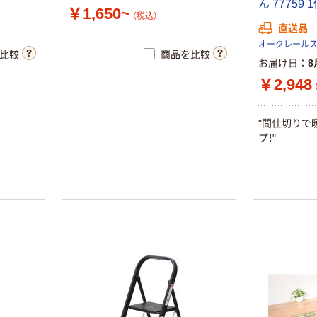
ん
7
7
7
5
9
1
￥1,650~
（税込）
直送品
比較
商品を比較
お届け日
8
￥2,948
"
間
仕
切
り
で
プ
！
"
人気商品
本気プライス
富士フイルム
トイレットペー
instax mini チェ
パー ダブル60
キフィルム INS
ｍ 再生紙
MINI JP1 1パッ
100% 6ロール
￥1,420
￥460~
（税込）
（税込）
ク（10枚入り）
リサイクル100
芯あり FSC認