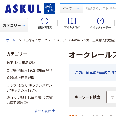
すべて
カテゴリー
履歴・再注文
マイカタログ
クイックオーダー
ホーム
「出荷元：オークレールストアー（MAWAハンガー正規輸入代理店）
オークレール
カテゴリー
防犯・防災用品（26）
ゴミ袋/清掃用品/洗濯用品（41）
この出荷元の商品のご注文合
食器/卓上用品（65）
ラップ/ふきん/キッチンスポン
ジ/キッチン用品（49）
キーワード検索
紙コップ/紙おしぼり/割り箸/使
い捨て容器（9）
すべて表示