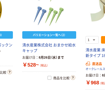
）
バリエーション一覧へ（2）
パ
ッ
ク
ン
清
水
産
業
株
式
会
社
お
ま
か
せ
給
水
清
水
産
業
キ
ャ
ッ
プ
で
新
タ
イ
プ
1
お届け日
8月26日（水）まで
￥528~
直送品
（税込）
比較
お届け日
8
商品を比較
￥968
（税