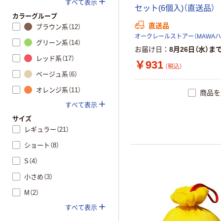
すべて表示
セ
ッ
ト
(
6
個
入
)
（
直
送
品
）
カラーグループ
直送品
ブラウン系（12）
グリーン系（14）
お届け日
8月26日（水）ま
レッド系（17）
￥931
（税込）
ベージュ系（6）
オレンジ系（11）
商品を
すべて表示
サイズ
レギュラー（21）
ショート（8）
S（4）
小さめ（3）
M（2）
すべて表示