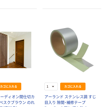
カゴに入れる
カゴに入れる
コ
ー
デ
ィ
オ
ン
間
仕
切
カ
ア
ー
ラ
ン
ド
ス
テ
ン
レ
ス
調
す
じ
ベ
ス
ク
ブ
ラ
ウ
ン
の
れ
目
入
り
隙
間
・
補
修
テ
ー
プ