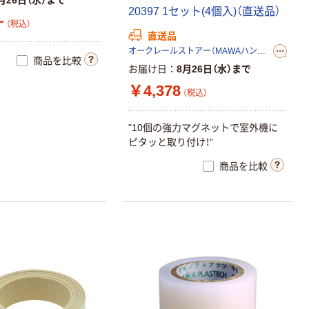
月26日（水）まで
2
0
3
9
7
1
セ
ッ
ト
(
4
個
入
)
（
直
送
品
）
~
（税込）
直送品
オークレールストアー（MAWAハンガー正規輸入代理店）
商品を比較
お届け日
8月26日（水）まで
￥4,378
（税込）
"
1
0
個
の
強
力
マ
グ
ネ
ッ
ト
で
室
外
機
に
ピ
タ
ッ
と
取
り
付
け
！
"
商品を比較