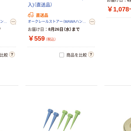
お届け日
8
入
)
（
直
送
品
）
￥1,078
直送品
オークレールストアー（MAWAハンガー正規輸入代理店）
オークレールストアー（MAWAハンガー正規輸入代理店）
で
お届け日
8月26日（水）まで
￥559
（税込）
比較
商品を比較