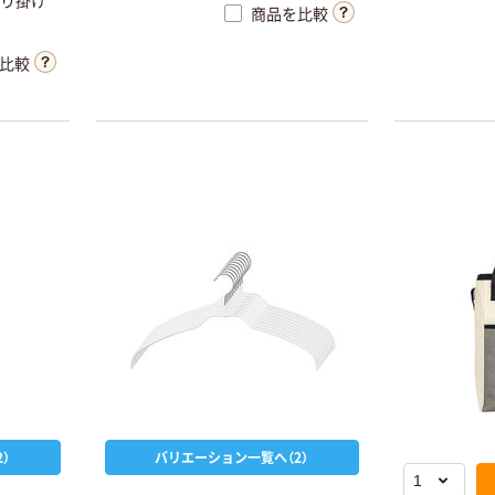
り
掛
け
商品を比較
スクル スマート
￥328~
（税込）
オリジナル
コンパクト ビ
アスクル プラス
ビッド PEFC認
比較
チックグローブ
証
本気プライス
粉なし（パウダ
【ガムテープ】ア
ーフリー）
スクル 現場のチ
￥398~
（税込）
カラ 厚さ
0.22mm 布テー
￥145~
（税込）
プ
）
バリエーション一覧へ（2）