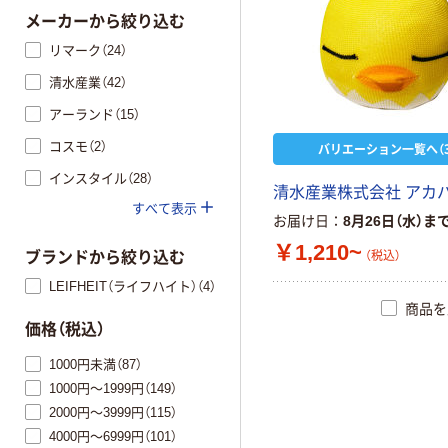
メーカーから絞り込む
リマーク（24）
清水産業（42）
アーランド（15）
コスモ（2）
バリエーション一覧へ（3
インスタイル（28）
清
水
産
業
株
式
会
社
ア
カ
すべて表示
お届け日
8月26日（水）ま
￥1,210~
（税込）
ブランドから絞り込む
LEIFHEIT（ライフハイト）（4）
商品を
価格（税込）
1000円未満（87）
1000円～1999円（149）
2000円～3999円（115）
4000円～6999円（101）