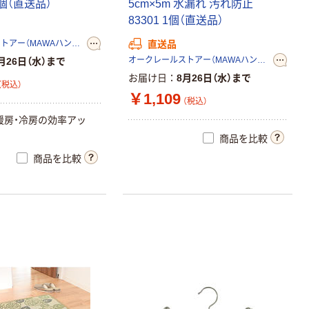
個
（
直
送
品
）
5
c
m
×
5
m
水
漏
れ
汚
れ
防
止
8
3
3
0
1
1
個
（
直
送
品
）
オークレールストアー（MAWAハンガー正規輸入代理店）
直送品
オークレールストアー（MAWAハンガー正規輸入代理店）
月26日（水）まで
お届け日
8月26日（水）まで
（税込）
￥1,109
（税込）
暖
房
・
冷
房
の
効
率
ア
ッ
商品を比較
商品を比較
オリジナル
コピー用紙 ア
スクル マルチ
ペーパー スーパ
ーホワイト+
￥149~
（税込）