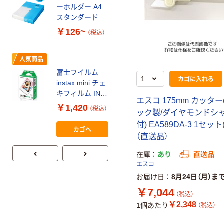
証
オリジナル
ーホルダー A4
コピー用紙 マ
スタンダード
ルチペーパー
￥126~
（税込）
スーパーエコノ
ミー+
￥149~
（税込）
人気商品
富士フイルム
本気プライス
カゴに入れる
instax mini チェ
【ガムテープ】ア
キフィルム INS
エスコ 175mm カッタ
スクル 現場のチ
MINI JP1 1パッ
￥1,420
（税込）
カラ 厚さ
ック製/ダイヤモンドシ
ク（10枚入り）
0.22mm 布テー
付) EA589DA-3 1セット
￥145~
（税込）
カゴへ
プ
（直送品）
在庫
あり
直送品
エスコ
お届け日
8月24日（月）ま
￥7,044
（税込）
￥2,348
1個あたり
（税込）