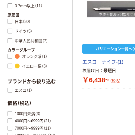
0.7mm以上（11）
原産国
日本（30）
ドイツ（5）
中華人民共和国（7）
バリエーション一覧へ（4
カラーグループ
オレンジ系（1）
エスコ ナイフ-(1)
イエロー系（3）
お届け日
最短日
￥6,438~
（税込）
ブランドから絞り込む
エスコ（1）
価格（税込）
1000円未満（3）
4000円～6999円（21）
7000円～9999円（11）