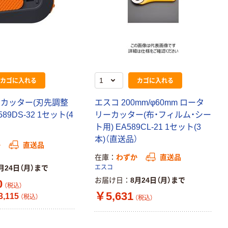
レのおそうじシ
ート 大王製紙
共同企画 トイ
￥330~
（税込）
レクリーナー
トイレシート
オリジナル
本気プライス
アスクル フラッ
カゴに入れる
カゴに入れる
トファイル エコ
ノミータイプ
ニカッター(刃先調整
エスコ 200mm/φ60mm ロータ
A4タテ(コクヨ
￥115~
（税込）
製造）
89DS-32 1セット(4
リーカッター(布・フィルム・シー
）
ト用) EA589CL-21 1セット(3
本)（直送品）
か
直送品
在庫
わずか
直送品
月24日（月）まで
エスコ
お届け日
8月24日（月）まで
0
（税込）
￥5,631
,115
（税込）
（税込）