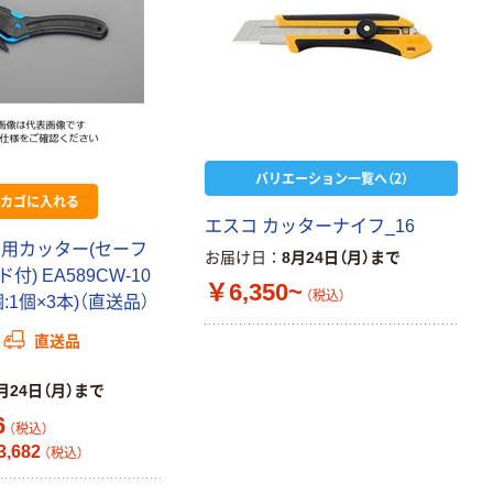
バリエーション一覧へ（2）
カゴに入れる
エスコ カッターナイフ_16
梱用カッター(セーフ
お届け日
8月24日（月）まで
) EA589CW-10
￥6,350~
（税込）
:1個×3本)（直送品）
直送品
月24日（月）まで
6
（税込）
,682
（税込）