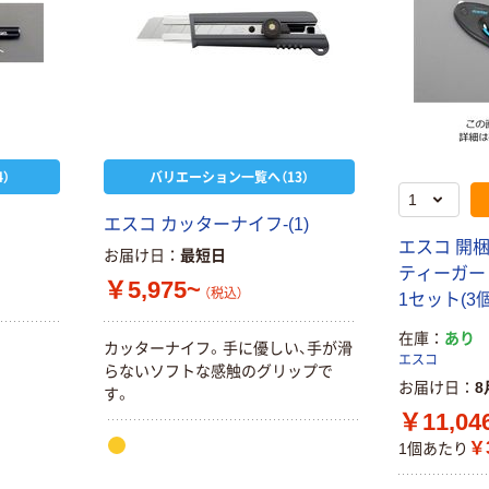
）
バリエーション一覧へ（13）
エスコ カッターナイフ-(1)
エスコ 開
お届け日
最短日
ティーガード付
￥5,975~
（税込）
1セット(3個
在庫
あり
カッターナイフ。手に優しい、手が滑
エスコ
らないソフトな感触のグリップで
お届け日
8
す。
￥11,04
￥3
1個あたり