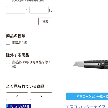
10000円～19999円（10）
〜
円
検索
商品の種類
直送品（45）
除外する商品
直送品、お取り寄せ品を除く
（0）
よく見られている商品
バリエーション一覧へ（2
エスコ カッターナイフ_
オリジナル
オリジナル