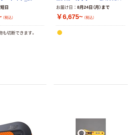
アスクル はたら
キングジム テプ
最短日
お届け日
8月24日（月）まで
く ふせん 付箋
ラ TEPRA
~
￥6,675~
（税込）
（税込）
75×25mm
PRO【純正】テー
プ 白ラベル
￥377~
￥914~
（税込）
（税込）
12mm幅 （黒文
物も切断できます。
字）
富士フイルム チ
本気プライス
ェキ専用フィル
ニチバン セロテ
ム INSTAX MINI
ープ 大巻
WW2
￥1,580~
￥124~
（税込）
（税込）
本気プライス
本気プライス
アスクル セロハ
トイレットペー
ンテープ
パー シングル
120ｍ 再生紙
￥216~
（税込）
100% 6ロール
￥470~
（税込）
リサイクル100
本気プライス
芯あり FSC認
証
アスクル トイ