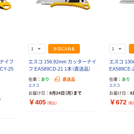
カゴに入れる
ーナイフ
エスコ 156.92mm カッターナイ
エスコ 13
CY-25
フ EA589CD-21 1本（直送品）
EA589CE
在庫
あり
直送品
在庫
あり
エスコ
エスコ
お届け日
8月24日（月）まで
お届け日
8
で
￥405
￥672
（税込）
（税