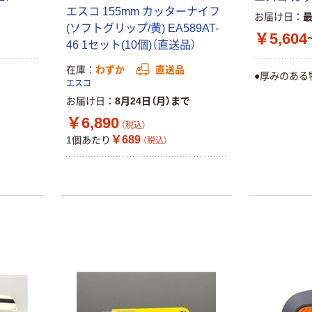
エスコ 155mm カッターナイフ
アスクル はたら
アスクル 「現場
お届け日
(ソフトグリップ/黄) EA589AT-
く ふせん
のチカラ」 養生
￥5,604
50×15mm
テープ
46 1セット(10個)（直送品）
￥386~
￥358~
（税込）
（税込）
在庫
わずか
直送品
●厚みのある
エスコ
お届け日
8月24日（月）まで
本気プライス
オリジナル
￥6,890
トイレットペー
サントリー 伊右
（税込）
パー ダブル60
衛門 「お茶、どう
￥689
1個あたり
（税込）
ｍ 再生紙
ぞ。」 緑茶
100% 6ロール
￥460~
￥528~
（税込）
（税込）
リサイクル100
芯あり FSC認
証
オリジナル
オリジナル
乾電池 単4
アスクル プラス
形 アルカリ乾
チックグローブ
電池 北欧パッ
粉なし（パウダ
ケージ アスク
ーフリー）
￥140~
￥398~
（税込）
（税込）
ルオリジナル
富士フイルム