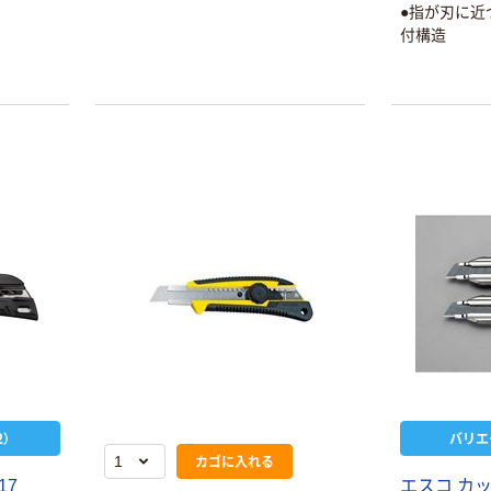
●指が刃に近
付構造
）
バリエ
カゴに入れる
17
エスコ カッ
本気プライス
オリジナル