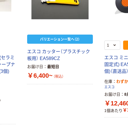
オリジナル
instax mini13
アスクルオリジ
INS MINI 13
ナル ラミネー
￥12,100~
トフィルム A4
（税込）
サイズ
￥458~
（税込）
100μ（ミクロン）
バリエーション一覧へ（2）
本気プライス
本気プライス
大塚製薬工場
エスコ カッター（プラスチック
ペーパータオル
経口補水液 オー
ー(セラミ
エスコ ミ
中判 再生紙
板用） EA589CZ
エスワン（OS-1）
100％ 200枚
ャープナ
固定式) EA5
お届け日
最短日
￥159~
（税込）
FSC認証 シング
(3個)
個)（直送品
￥149~
（税込）
￥6,400~
ル 大王製紙共同
（税込）
在庫
わず
企画 オリジナル
エスコ
お届け日
8
で
￥12,46
￥3
1個あたり