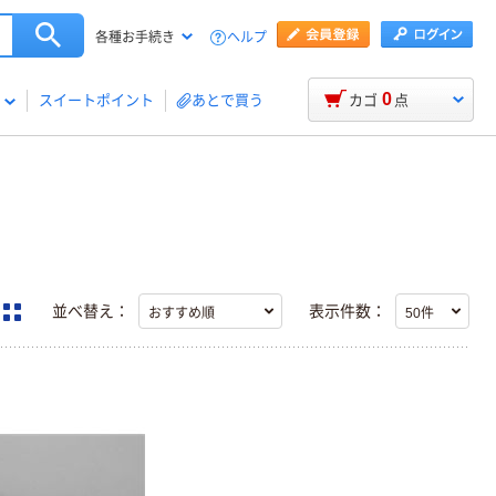
ヘルプ
各種お手続き
0
スイートポイント
あとで買う
カゴ
点
並べ替え：
表示件数：