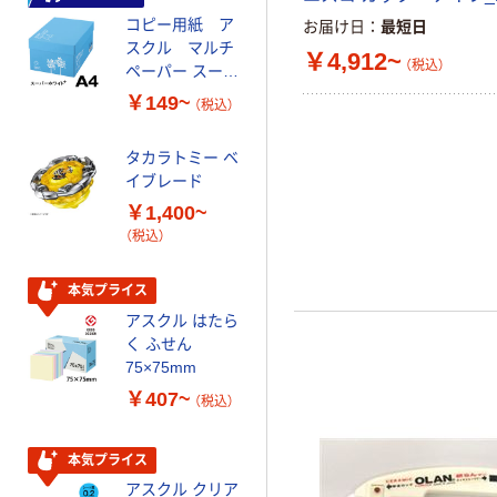
コピー用紙 ア
ゴミ袋 エコノミ
お届け日
最短日
スクル マルチ
ータイプ 乳白半
￥4,912~
（税込）
ペーパー スーパ
透明 高密度タイ
ーホワイト+
プ 詰替用 バイ
￥149~
￥616~
（税込）
（税込）
オマス素材10％
配合
タカラトミー ベ
オリジナル
イブレード
乾電池 単3
￥1,400~
形 アルカリ乾
（税込）
電池 北欧パッ
ケージ アスク
￥140~
（税込）
ルオリジナル
本気プライス
アスクル はたら
本気プライス
く ふせん
ティッシュペー
75×75mm
パー ボックス
￥407~
（税込）
150組 5箱入 ア
スクル スマート
￥328~
（税込）
コンパクト ビ
本気プライス
ビッド PEFC認
アスクル クリア