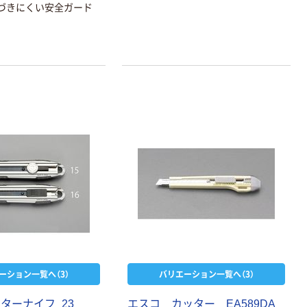
づきにくい安全ガード
ーション一覧へ（3）
バリエーション一覧へ（3）
ターナイフ_23
エスコ カッター EA589DA
本気プライス
本気プライス