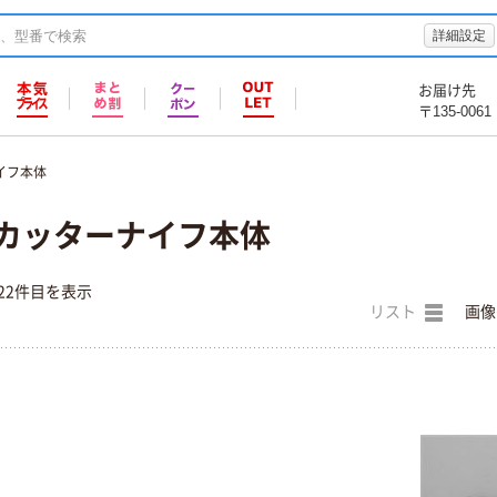
詳細設定
お届け先
〒135-0061
イフ本体
) カッターナイフ本体
22件目を表示
リスト
画像