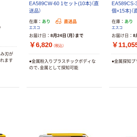
EA589CW-60 1セット(10本)（直
EA589CS-
送品）
個×15本)（
在庫
あり
直送品
在庫
あり
で
エスコ
エスコ
お届け日
8月24日（月）まで
お届け日
8
￥6,820
￥11,05
（税込）
のみ刃が
されます
●金属粉入りプラスチックボディな
●金属探知プ
ので、金属として探知可能