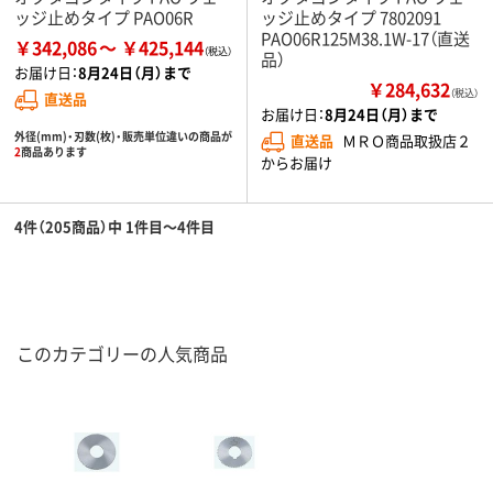
ッジ止めタイプ PAO06R
ッジ止めタイプ 7802091
PAO06R125M38.1W-17（直送
￥342,086
￥425,144
品）
お届け日：
8月24日（月）まで
￥284,632
（税込）
直送品
お届け日：
8月24日（月）まで
外径(mm)・刃数(枚)・販売単位違いの商品が
直送品
ＭＲＯ商品取扱店２
2
商品あります
からお届け
4件（205商品）中 1件目～4件目
このカテゴリーの人気商品