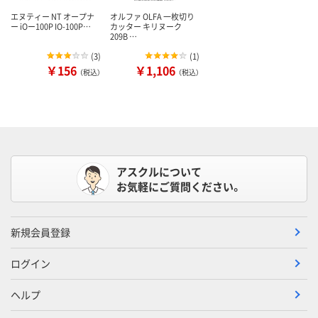
エヌティー NT オープナ
オルファ OLFA 一枚切り
ー iOー100P IO-100P…
カッター キリヌーク
209B …
(
3
)
(
1
)
￥156
￥1,106
（税込）
（税込）
アスクルについて
お気軽にご質問ください。
新規会員登録
ログイン
ヘルプ