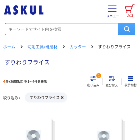
カゴ
メニュー
ホーム
切削工具/研磨材
カッター
すりわりフライス
すりわりフライス
1
4
件（205商品）中 1～4件を表示
表示切替
絞り込み
並び替え
すりわりフライス
絞り込み