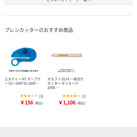
プレンカッターのおすすめ商品
エヌティー NT オープナ
オルファ OLFA 一枚切り
ー iOー100P IO-100P…
カッター キリヌーク
209B …
(
3
)
(
1
)
￥156
￥1,106
（税込）
（税込）