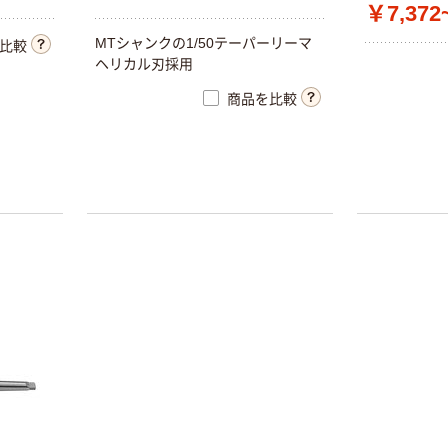
￥7,372
￥13,709~
MTシャンクの1/50テーパーリーマ
（税込）
比較
ヘリカル刃採用
オノマシン 面取
商品を比較
器 R
￥3,789~
（税込）
岡崎精工 超硬リ
ーマ 超硬ショー
トリーマ
CSRM0 _4
￥4,952~
（税込）
ハンドリーマ_1
￥2,064~
（税込）
ハンドリーマ_5