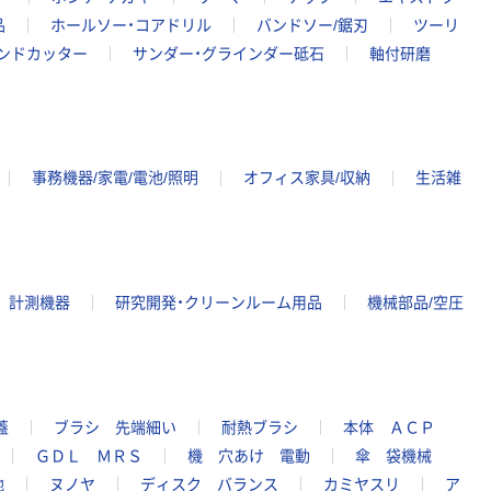
品
ホールソー・コアドリル
バンドソー/鋸刃
ツーリ
ンドカッター
サンダー・グラインダー砥石
軸付研磨
事務機器/家電/電池/照明
オフィス家具/収納
生活雑
計測機器
研究開発・クリーンルーム用品
機械部品/空圧
蓋
ブラシ 先端細い
耐熱ブラシ
本体 ＡＣＰ
ＧＤＬ ＭＲＳ
機 穴あけ 電動
傘 袋機械
地
ヌノヤ
ディスク バランス
カミヤスリ
ア