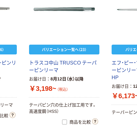
6）
バリエーション一覧へ（23）
バリエ
ーピンリ
トラスコ中山 TRUSCO テーパ
エフ・ピー・ツ
ーピンリーマ
ーピンリーマ
HP
で
お届け日
8月12日（水）以降
お届け日
1
￥3,198~
（税込）
￥6,173
ーリーマ
テーパピン穴の仕上げ加工用です。
高速度鋼（HSS）
テーパーピ
比較
商品を比較