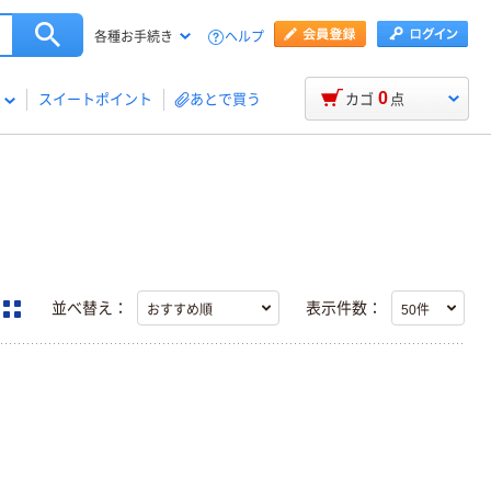
ヘルプ
各種お手続き
0
スイートポイント
あとで買う
カゴ
点
並べ替え：
表示件数：