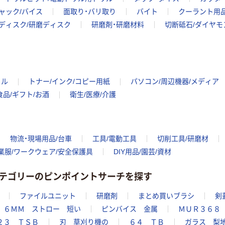
ャック/バイス
面取り・バリ取り
バイト
クーラント用
ディスク/研磨ディスク
研磨剤・研磨材料
切断砥石/ダイヤモ
イル
トナー/インク/コピー用紙
パソコン/周辺機器/メディア
食品/ギフト/お酒
衛生/医療/介護
物流・現場用品/台車
工具/電動工具
切削工具/研磨材
業服/ワークウェア/安全保護具
DIY用品/園芸/資材
テゴリーのピンポイントサーチを探す
ファイルユニット
研磨剤
まとめ買いブラシ
剣
６ＭＭ ストロー 短い
ピンバイス 金属
ＭＵＲ３６８
２３ ＴＳＢ
刃 草刈り機の
６４ ＴＢ
ガラス 梨