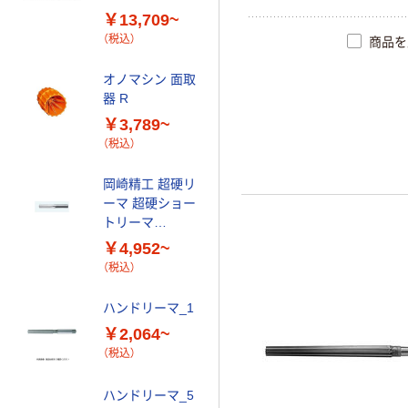
ビッグマン 六角
￥13,709~
軸テーパーリー
（税込）
マ BRT
商品を
￥3,145~
オノマシン 面取
（税込）
器 R
￥3,789~
（税込）
岡崎精工 超硬リ
ーマ 超硬ショー
トリーマ
CSRM0 _4
￥4,952~
（税込）
ハンドリーマ_1
￥2,064~
（税込）
ハンドリーマ_5