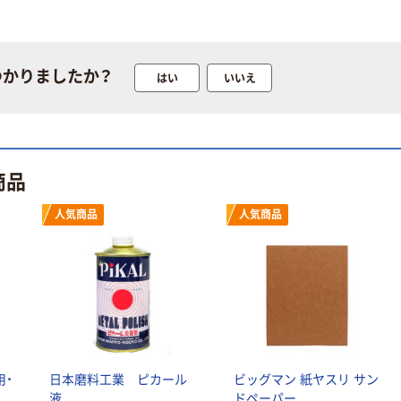
つかりましたか？
はい
いいえ
商品
人気商品
人気商品
用・
日本磨料工業 ピカール
ビッグマン 紙ヤスリ サン
液
ドペーパー