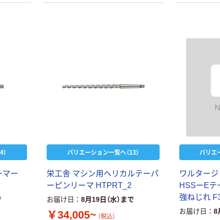
4）
バリエーション一覧へ（13）
バリエ
ーマー
栄工舎 マシン用ヘリカルテーパ
ワルタージ
ーピンリーマ HTPRT_2
HSSーE
強ねじれ F3
で
お届け日
8月19日（水）まで
大洋ツール ハン
お届け日
8
￥34,005~
ドリーマー HR
（税込）