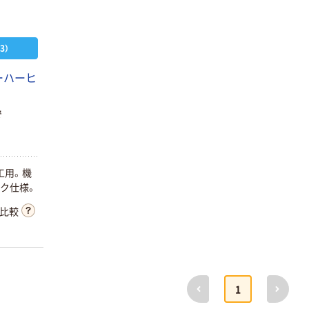
￥1,939~
（税込）
3）
ーハーヒ
で
工用。機
ク仕様。
比較
前へ
次へ
1