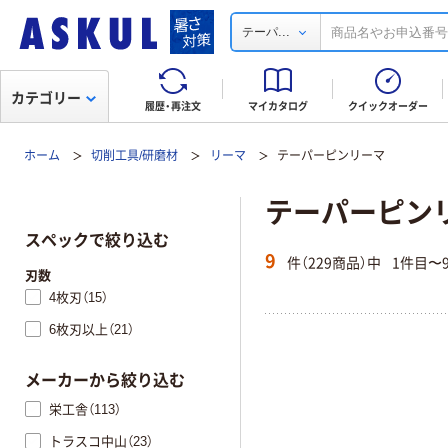
...
テーパ
カテゴリー
履歴・再注文
マイカタログ
クイックオーダー
ホーム
切削工具/研磨材
リーマ
テーパーピンリーマ
テーパーピン
スペックで絞り込む
9
件（229商品）中
1件目〜
刃数
4枚刃（15）
6枚刃以上（21）
メーカーから絞り込む
栄工舎（113）
トラスコ中山（23）