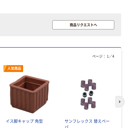
商品リクエストへ
ページ：
1
／
4
人気商品
次の
イス脚キャップ 角型
サンフレックス 替えペー
刈
パ
草