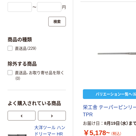
〜
円
検索
商品の種類
直送品（229）
除外する商品
直送品、お取り寄せ品を除く
（0）
バリエーション一覧へ（6
よく購入されている商品
栄工舎 テーパーピンリ
TPR
お届け日
8月19日（水）ま
大洋ツール ハン
人気商品
￥5,178~
ドリーマー HR
（税込）