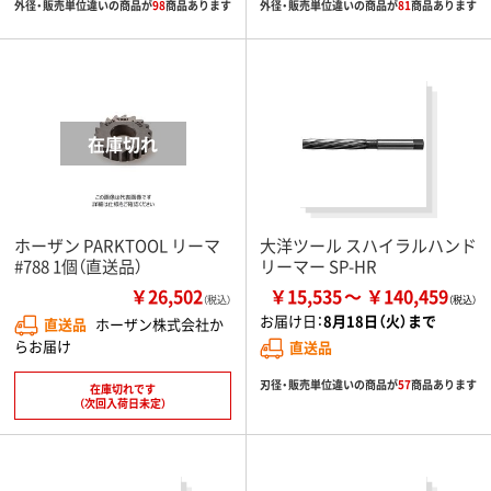
外径・販売単位違いの商品が
98
商品あります
外径・販売単位違いの商品が
81
商品あります
ホーザン PARKTOOL リーマ
大洋ツール スハイラルハンド
#788 1個（直送品）
リーマー SP-HR
￥26,502
￥15,535
￥140,459
（税込）
お届け日：
8月18日（火）まで
直送品
ホーザン株式会社か
らお届け
直送品
刃径・販売単位違いの商品が
57
商品あります
在庫切れです
（次回入荷日未定）