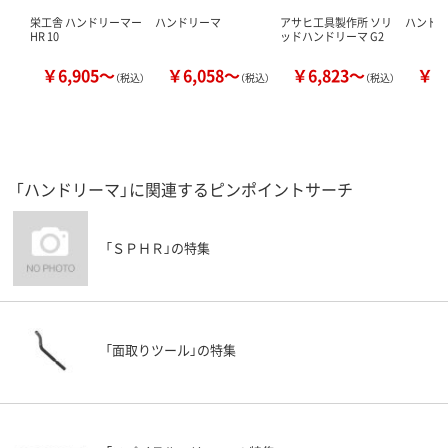
栄工舎 ハンドリーマー
ハンドリーマ
アサヒ工具製作所 ソリ
ハンドリ
HR 10
ッドハンドリーマ G2
￥6,905～
￥6,058～
￥6,823～
￥1
（税込）
（税込）
（税込）
「ハンドリーマ」に関連するピンポイントサーチ
「ＳＰＨＲ」の特集
「面取りツール」の特集