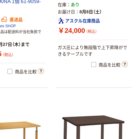
0NA 1個 61-9059-
在庫
あり
お届け日
8月8日（土）
直送品
アスクル在庫商品
are SHOP
￥24,000
（税込）
商品は配送料が当社負担で
月27日（木）まで
ガス圧により無段階で上下昇降がで
5
きるテーブルです
（税込）
商品を比較
商品を比較