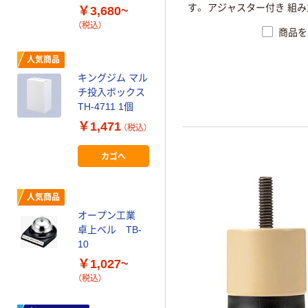
80cm×90m
す。 アジャスター付き 組
￥3,680~
（税込）
（工具不要）
（税込）
商品を
人気商品
人気商品
Netforce ダイニ
キングジム マル
ングチェア シエ
チ投入ボックス
ル 完成品 ETV-
TH-4711 1個
1-AW
￥10,964~
￥1,471
（税込）
（税込）
カゴへ
オリジナル
アスクル 木製
診察券入れ
人気商品
￥3,780~
オープン工業
（税込）
卓上ベル TB-
10
オリジナル
￥1,027~
（税込）
アスクル 木製
ご意見箱