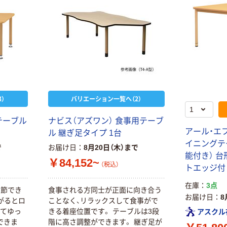
高田ベッド 診察
）
バリエーション一覧へ（2）
オリジナル
台カバー（レザ
アスクル 使い
ー TB-
テーブル
ナビス（アズワン） 食事用テーブ
きり不織布ピロ
90（70X180CM）
アール・エ
ル 継ぎ足タイプ 1台
￥11,604~
ーシート
イニングテ
（税込）
で
お届け日
8月20日（木）まで
￥2,140~
能付き） 台
￥84,152~
（税込）
（税込）
トエッジ付
人気商品
使いきりベッド
在庫
3点
人気商品
調節でき
食事される方同士が正面に向き合う
シーツ（薄手）
お届け日
8
ビー・エイチ 防
がるとロ
ことなく、リラックスして食事がで
￥2,808~
水タイプペーパ
ってゆっ
きる着座位置です。 テーブルは3段
アスクル
（税込）
ーシーツ
できま
階に高さ調整ができます。 継ぎ足が