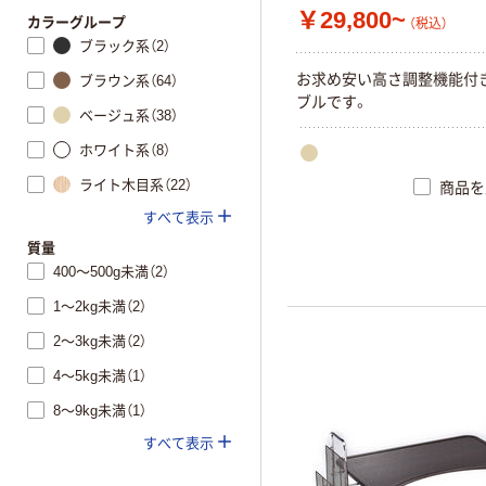
￥29,800~
カラーグループ
（税込）
ブラック系（2）
お求め安い高さ調整機能付
ブラウン系（64）
ブルです。
ベージュ系（38）
ホワイト系（8）
ライト木目系（22）
商品を
すべて表示
質量
400～500g未満（2）
1～2kg未満（2）
2～3kg未満（2）
4～5kg未満（1）
8～9kg未満（1）
すべて表示