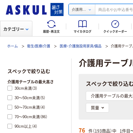
...
介護用
カテゴリー
履歴・再注文
マイカタログ
クイックオーダー
ホーム
衛生/医療/介護
医療・介護施設用家具/備品
介護用テーブ
介護用テーブ
スペックで絞り込む
介護用テーブルの最大高さ
スペックで絞り込
30cm未満（3）
介護用テーブルの最大
30～50cm未満（5）
50～70cm未満（4）
質量
70～90cm未満（86）
90cm以上（4）
76
件（193商品）中
1件目