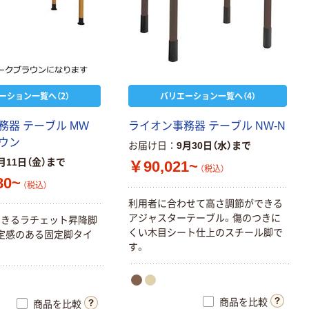
ーション一覧へ（2）
バリエーション一覧へ（4）
務器 テーブル MW
ライオン事務器 テーブル NW-N
ウン
お届け日
9月30日（水）まで
月11日（金）まで
￥90,021~
（税込）
80~
（税込）
利用者に合わせて高さ調節ができる
アジャスターテーブル。傷のつきに
できるラチェット昇降脚
くい木目シート仕上のスチール脚で
定感のある固定脚タイ
す。
商品を比較
商品を比較