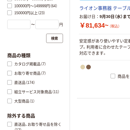
100000円～149999円（64）
ライオン事務器 テーブル 
150000円以上（23）
お届け日
9月30日（水）ま
￥81,634~
〜
円
（税込）
検索
安定感があり使いやすい定
プ。利用者に合わせたテー
対応できます。
商品の種類
カタログ掲載品（7）
お取り寄せ商品（7）
商品を
直送品（174）
組立サービス対象商品（11）
大型商品（1）
除外する商品
直送品、お取り寄せ品を除く
（12）