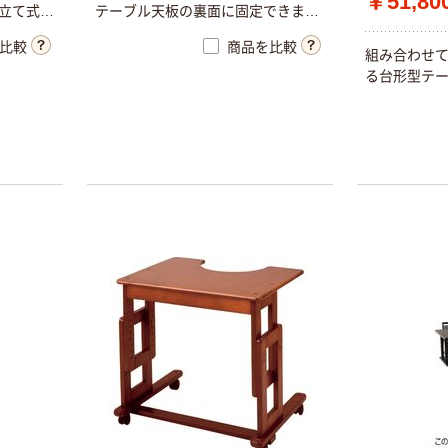
￥51,80
80cm×90m
み立て式
テーブル天板の裏面に固定できます
￥3,680~
ので、テーブルとセットで保管でき
人気商品
（税込）
比較
商品を比較
ます。 テーブルの表面も裏面も清掃
組み合わせ
アズワン 爪やす
がしやすい材質です。 介助者の手が
る台形型テー
り TMY-100 1個
人気商品
届きやすいユニークな形状です。 ア
7-4868-01
キングジム マル
ジャスター付き 組み立て式（要工具）
￥428
チ投入ボックス
（税込）
TH-4711 1個
カゴへ
￥1,471
（税込）
カゴへ
アズワン セルフ
ワゴン 1個
￥4,912~
人気商品
（税込）
オープン工業
卓上ベル TB-
山崎産業 樹脂ベ
10
ンチ ECO
￥1,027~
￥20,651~
（税込）
（税込）