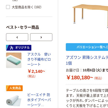
大型商品を除く（192）
ベスト・セラー商品
バリエーション一覧へ（3
オリジナル
人気商品
アスクル 使い
池川木材工業 桧
アズワン 昇降システム
きり不織布ピロ
すのこ
1個
ーシート
￥2,177~
お届け日
10月6日（火）ま
￥2,140~
（税込）
￥180,180~
（税込）
（税込）
人気商品
人気商品
タオルウォーマ
テーブルの高さを6段階で
ビー・エイチ 防
ー用アロマ芳香
ます。 天板が最上部まで上
水タイプペーパ
剤
ックが外れ、ダンパーによ
ーシーツ
くりと天板を下げることが
￥2,490~