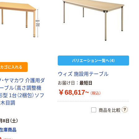
バリエーション一覧へ（4）
カゴに入れる
ウィズ 施設用テーブル
フ・ヤマカワ 介護用ダ
お届け日
最短日
ーブル（高さ調整機
￥68,617~
（税込）
形型 1台（2梱包）ソフ
 木目調
商品を比較
月8日（土）
在庫商品