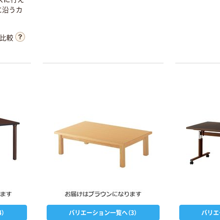
に沿うカ
。
比較
）
バリエーション一覧へ（3）
バリエ