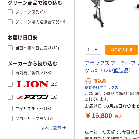
グリーン商品で絞り込む
グリーン商品（9）
グリーン購入法適合商品（9）
お届け日目安
当日〜翌々日お届け（12)
カゴに入れる
アテックス アーチ型フ
メーカーから絞り込む
ク AX-BT26（直送品）
貞苅椅子製作所（38）
直送品
（23）
株式会社アテックス
この出荷元の商品は商品代金に
（16）
まれています。
お届け日
8月26日（水）ま
アイリスチトセ（15）
￥16,800
（税込）
グローリープラン（7）
すべて表示
広々とした天板で、食事はも
書き物などの作業もスムー