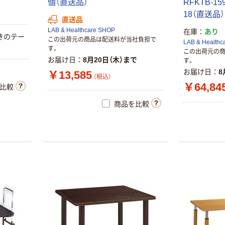
個（直送品）
RFKTB-159
18（直送品）
直送品
LAB & Healthcare SHOP
在庫
あり
きのテー
この出荷元の商品は配送料が当社負担で
LAB & Healthc
す。
この出荷元の
お届け日
8月20日（木）まで
す。
お届け日
8
￥13,585
（税込）
￥64,84
比較
商品を比較