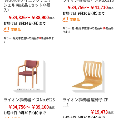
シエル 完成品 1セット（4脚
￥34,756
￥41,710
入）
お届け日：
9月30日（水）まで
￥34,826
￥38,900
直送品
お届け日：
8月24日（月）まで
カラー・色・販売単位違いの商品が
10
商品あ
直送品
ります
カラー・販売単位違いの商品が
8
商品ありま
す
ライオン事務器 イスNo.692S
ライオン事務器 座椅子 ZF-
LL1
￥34,756
￥39,100
￥19,473
お届け日：
9月30日（水）まで
（税込）
お届け日：
9月30日（水）まで