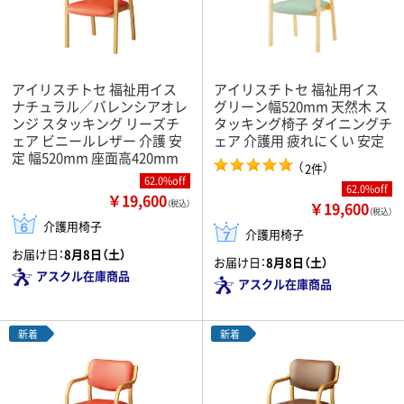
アイリスチトセ 福祉用イス
アイリスチトセ 福祉用イス
ナチュラル／バレンシアオレ
グリーン幅520mm 天然木 ス
ンジ スタッキング リーズチ
タッキング椅子 ダイニングチ
ェア ビニールレザー 介護 安
ェア 介護用 疲れにくい 安定
定 幅520mm 座面高420mm
（
）
2件
62.0%off
62.0%off
￥19,600
￥19,600
（税込）
（税込）
介護用椅子
介護用椅子
お届け日：
8月8日（土）
お届け日：
8月8日（土）
アスクル在庫商品
アスクル在庫商品
新着
新着