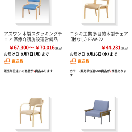
アズワン 木製スタッキングチ
ニシキ工業 多目的木製チェア
ェア 医療介護施設運営備品
（肘なし） FSW-22
￥67,300
￥70,016
￥44,231
（税込）
お届け日：
9月7日（月）まで
お届け日：
9月16日（水）まで
直送品
直送品
販売単位違いの商品が
5
商品あります
カラー・販売単位違いの商品が
2
商品ありま
す