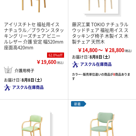
アイリスチトセ 福祉用イス
藤沢工業 TOKIO ナチュラル
ナチュラル／ブラウン スタッ
ウッドチェア 福祉用イス ス
キング リーズチェア ビニー
タッキング椅子 木製イス 木
ルレザー 介護 安定 幅520mm
製チェア 天然木
座面高420mm
￥14,800
￥28,800
62.0%off
お届け日：
8月8日（土）
￥19,600
（税込）
アスクル在庫商品
介護用椅子
カラー・販売単位違いの商品が
8
商品ありま
す
お届け日：
8月8日（土）
アスクル在庫商品
新着