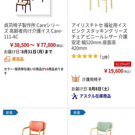
貞苅椅子製作所 Careシリー
アイリスチトセ 福祉用イス
ズ 高齢者向け介護イス Care-
ピンク スタッキング リーズ
111-AC
チェア ビニールレザー 介護
安定 幅520mm 座面高
￥38,500
￥77,000
420mm
お届け日：
8月31日（月）まで
（
）
1件
直送品
62.0%off
カラー・販売単位違いの商品が
16
商品ありま
￥19,600
（税込）
す
介護用椅子
お届け日：
8月8日（土）
アスクル在庫商品
新着
新着