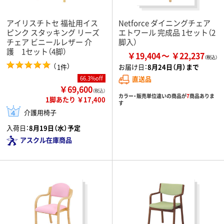
アイリスチトセ 福祉用イス
Netforce ダイニングチェア
ピンク スタッキング リーズ
エトワール 完成品 1セット（2
チェア ビニールレザー 介
脚入）
護 1セット（4脚）
￥19,404
￥22,237
（
）
1件
お届け日：
8月24日（月）まで
66.3%off
直送品
￥69,600
（税込）
カラー・販売単位違いの商品が
7
商品ありま
1脚あたり ￥17,400
す
介護用椅子
入荷日：
8月19日（水）予定
アスクル在庫商品