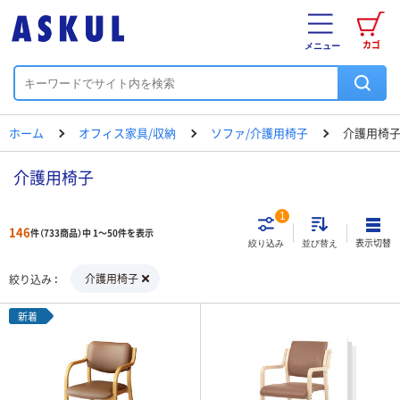
カゴ
メニュー
ホーム
オフィス家具/収納
ソファ/介護用椅子
介護用椅
介護用椅子
1
146
件（733商品）中 1～50件を表示
表示切替
絞り込み
並び替え
介護用椅子
絞り込み
新着