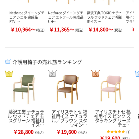
Netforce ダイニングチ
Netforce ダイニングチ
藤沢工業 TOKIO ナチュ
アイリ
ェア シエル 完成品
ェア エトワール 完成品
ラル ウッドチェア 福祉
用イス
ETV-…
UH…
用イス …
ブラウン
￥10,964～
￥11,365～
￥14,800～
￥1
（税込）
（税込）
（税込）
介護用椅子の売れ筋ランキング
藤沢工業 ナチュラ
アイリスチトセ 福
アイリスチトセ 福
ル ウッドチェア モ
祉用イス ナチュラ
祉用イス ピンク ス
スグリーン 福祉用
ル／ブラウン スタ
タッキング リーズ
イス…
ッキン…
チェ…
￥28,800
￥19,600
(
1
)
（税込）
（税込）
￥19,600
（税込）