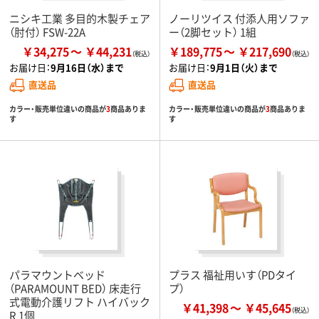
ニシキ工業 多目的木製チェア
ノーリツイス 付添人用ソファ
（肘付） FSW-22A
ー（2脚セット） 1組
￥34,275
￥44,231
￥189,775
￥217,690
お届け日：
9月16日（水）まで
お届け日：
9月1日（火）まで
直送品
直送品
カラー・販売単位違いの商品が
3
商品ありま
カラー・販売単位違いの商品が
3
商品ありま
す
す
パラマウントベッド
プラス 福祉用いす（PDタイ
（PARAMOUNT BED） 床走行
プ）
式電動介護リフト ハイバック
￥41,398
￥45,645
R 1個