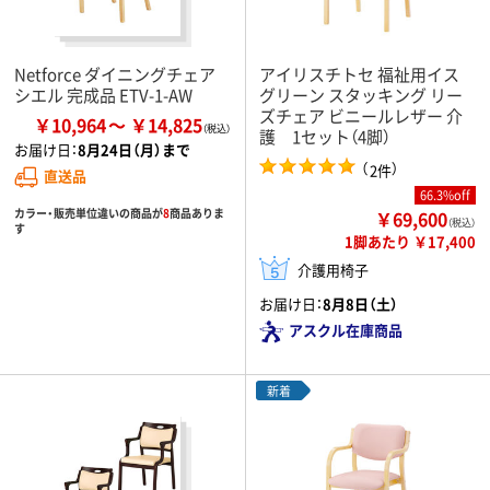
Netforce ダイニングチェア
アイリスチトセ 福祉用イス
シエル 完成品 ETV-1-AW
グリーン スタッキング リー
ズチェア ビニールレザー 介
￥10,964
￥14,825
護 1セット（4脚）
お届け日：
8月24日（月）まで
（
）
2件
直送品
66.3%off
カラー・販売単位違いの商品が
8
商品ありま
￥69,600
（税込）
す
1脚あたり ￥17,400
介護用椅子
お届け日：
8月8日（土）
アスクル在庫商品
新着