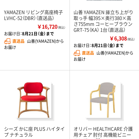
YAMAZEN リビング高座椅子
山善 YAMAZEN 籐立ち上がり
LVHC-52（DBR）（直送品）
取っ手 幅395×奥行380×高
さ755mm コーヒーブラウン
￥16,720
（税込）
GRT-75（KA） 1台（直送品）
お届け日：
8月21日（金）まで
￥6,308
（税込）
直送品
山善(YAMAZEN)から
お届け日：
8月21日（金）まで
お届け
直送品
山善(YAMAZEN)から
お届け
シーズ かに座 PLUS ハイタイ
オリバー HEALTHCARE 介護
プ ナチュラル
用チェア 肘付 高機能ビニー