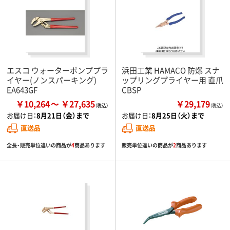
エスコ ウォーターポンププラ
浜田工業 HAMACO 防爆 スナ
イヤー(ノンスパーキング)
ップリングプライヤー用 直爪
EA643GF
CBSP
￥10,264
￥27,635
￥29,179
（税込）
お届け日：
8月21日（金）まで
お届け日：
8月25日（火）まで
直送品
直送品
全長・販売単位違いの商品が
4
商品あります
販売単位違いの商品が
2
商品あります