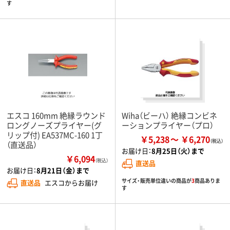
す
エスコ 160mm 絶縁ラウンド
Wiha（ビーハ） 絶縁コンビネ
ロングノーズプライヤー(グ
ーションプライヤー（プロ）
リップ付) EA537MC-160 1丁
￥5,238
￥6,270
（直送品）
お届け日：
8月25日（火）まで
￥6,094
（税込）
直送品
お届け日：
8月21日（金）まで
サイズ・販売単位違いの商品が
3
商品ありま
直送品
エスコからお届け
す