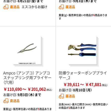
お届け日：
8月21日（金）まで
お届け日：
9月3日（木）まで
直送品
エスコからお届け
直送品
重量(g)・販売単位違いの商品が
6
商品ありま
す
Ampco （アンプコ） アンプコ
防爆ウォーターポンププライ
スナップリング用プライヤー
ヤー_2
（穴用）
￥39,611
￥47,881
￥110,690
￥201,062
お届け日：
8月10日（月）
お届け日：
9月3日（木）まで
直送品
直送品
全長(mm)・最大口開き(mm)・販売単位違い
の商品が
2
商品あります
重量(g)・販売単位違いの商品が
5
商品ありま