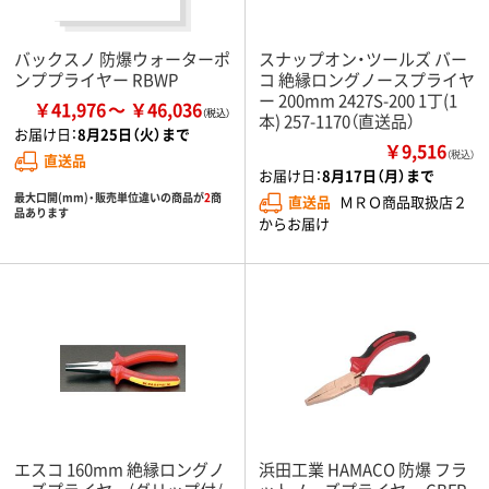
バックスノ 防爆ウォーターポ
スナップオン・ツールズ バー
ンププライヤー RBWP
コ 絶縁ロングノースプライヤ
ー 200mm 2427S-200 1丁(1
￥41,976
￥46,036
本) 257-1170（直送品）
お届け日：
8月25日（火）まで
￥9,516
（税込）
直送品
お届け日：
8月17日（月）まで
最大口開(mm)・販売単位違いの商品が
2
商
直送品
ＭＲＯ商品取扱店２
品あります
からお届け
エスコ 160mm 絶縁ロングノ
浜田工業 HAMACO 防爆 フラ