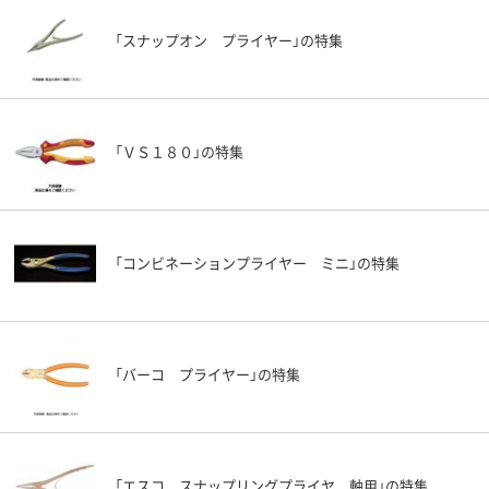
「スナップオン プライヤー」の特集
「ＶＳ１８０」の特集
「コンビネーションプライヤー ミニ」の特集
「バーコ プライヤー」の特集
「エスコ スナップリングプライヤ 軸用」の特集