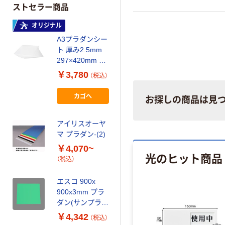
ストセラー商品
オリジナル
A3プラダンシー
ト 厚み2.5mm
297×420mm ホ
ワイト 10枚入
￥3,780
（税込）
WPP1628 1セッ
ト(1袋(10
カゴへ
お探しの商品は見
枚)×10) オリジ
ナル
アイリスオーヤ
マ プラダン-(2)
￥4,070~
光のヒット商品
（税込）
エスコ 900x
900x3mm プラ
ダン(サンプラ
イ/ライトグリー
￥4,342
（税込）
ン・5枚)