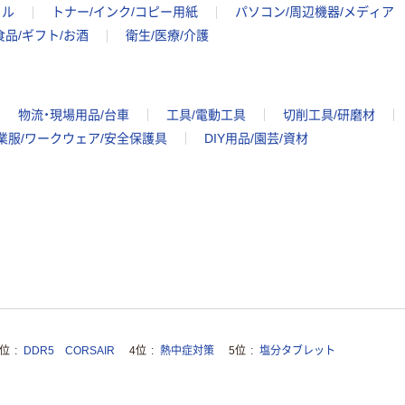
イル
トナー/インク/コピー用紙
パソコン/周辺機器/メディア
食品/ギフト/お酒
衛生/医療/介護
物流・現場用品/台車
工具/電動工具
切削工具/研磨材
業服/ワークウェア/安全保護具
DIY用品/園芸/資材
3位
DDR5 CORSAIR
4位
熱中症対策
5位
塩分タブレット