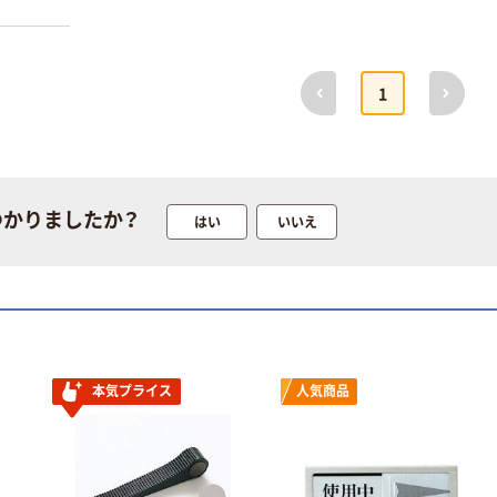
前へ
次へ
1
つかりましたか？
はい
いいえ
本気プライス
人気商品