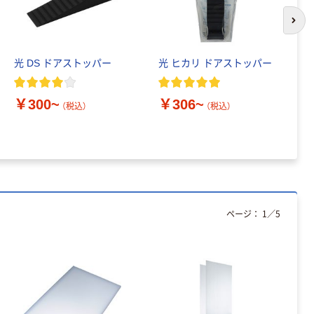
次の
光 DS ドアストッパー
光 ヒカリ ドアストッパー
光
ナ
￥300~
￥306~
（税込）
（税込）
￥
ページ：
1
／
5