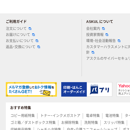
ご利用ガイド
ASKUL について
注文について
会社案内
お届けについて
投資家情報
お支払いについて
環境・社会活動報告
返品・交換について
カスタマーハラスメントに
針
アスクルのサイバーセキュ
おすすめ特集
コピー用紙特集
トナー・インクメガストア
電卓特集
電池特集
タ
ゴミ箱／ダストボックス特集
お掃除特集
洗剤特集
スリッパ特集
収納用品特集
シャチハタ特集
白衣・介護ユニフォームショップ
ポス