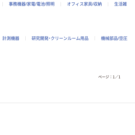
事務機器/家電/電池/照明
オフィス家具/収納
生活雑
計測機器
研究開発・クリーンルーム用品
機械部品/空圧
ページ：
1
／
1