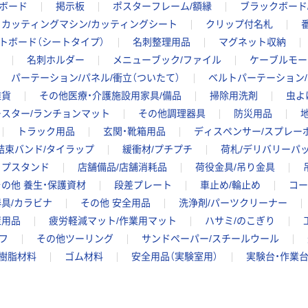
ンボード
掲示板
ポスターフレーム/額縁
ブラックボード
カッティングマシン/カッティングシート
クリップ付名札
トボード（シートタイプ）
名刺整理用品
マグネット収納
名刺ホルダー
メニューブック/ファイル
ケーブルモー
パーテーション/パネル/衝立（ついたて）
ベルトパーテーション
雑貨
その他医療・介護施設用家具/備品
掃除用洗剤
虫よ
ースター/ランチョンマット
その他調理器具
防災用品
トラック用品
玄関・靴箱用品
ディスペンサー/スプレー
結束バンド/タイラップ
緩衝材/プチプチ
荷札/デリバリーパ
ップスタンド
店舗備品/店舗消耗品
荷役金具/吊り金具
その他 養生・保護資材
段差プレート
車止め/輪止め
コー
具/カラビナ
その他 安全用品
洗浄剤/パーツクリーナー
策用品
疲労軽減マット/作業用マット
ハサミ/のこぎり
フ
その他ツーリング
サンドペーパー/スチールウール
樹脂材料
ゴム材料
安全用品（実験室用）
実験台・作業