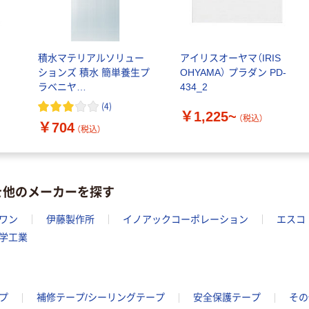
積水マテリアルソリュー
アイリスオーヤマ（IRIS
ションズ 積水 簡単養生プ
OHYAMA） プラダン PD-
ラベニヤ
434_2
3.0mm×900mm×1.8m ナ
(
4
)
￥1,225~
チュラル J5M4550 1枚（直
（税込）
￥704
送品）
（税込）
を他のメーカーを探す
ワン
伊藤製作所
イノアックコーポレーション
エスコ
学工業
プ
補修テープ/シーリングテープ
安全保護テープ
その