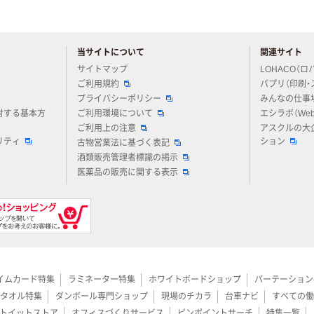
当サイトについて
関連サイト
アスクルについてお気軽にご質問ください
サイトマップ
LOHACO（ロ
ご利用規約
パプリ（印刷・
プライバシーポリシー
みんなの仕事
対する基本方
ご利用環境について
エシラボ（We
ご利用上の注意
アスクルの大
リティ
ション
古物営業法に基づく表記
酒類販売管理者標識の掲示
医薬品の販売に関する表示
イムカード特集
ラミネーター特集
ホワイトボードショップ
パーテーション
タオル特集
ダンボール専門ショップ
現場のチカラ
台車ナビ
すべての働
トイットストア
オフィスづくりサービス
ピンポイントサーチ
特集一覧