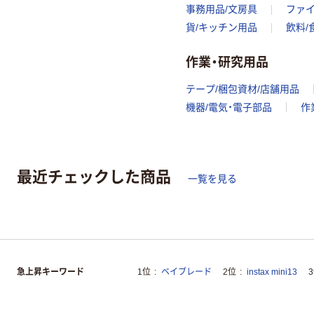
事務用品/文房具
ファ
貨/キッチン用品
飲料/
作業・研究用品
テープ/梱包資材/店舗用品
機器/電気・電子部品
作
最近チェックした商品
一覧を見る
急上昇キーワード
1位
ベイブレード
2位
instax mini13