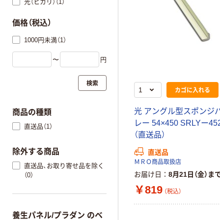
光（ヒカリ）（1）
価格（税込）
1000円未満（1）
〜
円
検索
カゴに入れる
光 アングル型スポンジバ
商品の種類
レー 54×450 SRLYー45
直送品（1）
（直送品）
除外する商品
直送品
ＭＲＯ商品取扱店
直送品、お取り寄せ品を除く
お届け日
8月21日（金）ま
（0）
￥819
（税込）
養生パネル/プラダン のベ