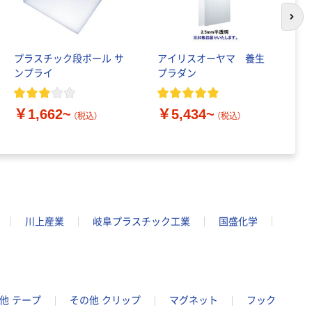
次の
プラスチック段ボール サ
アイリスオーヤマ 養生
ダ
ンプライ
プラダン
養
￥1,662~
￥5,434~
￥
（税込）
（税込）
川上産業
岐阜プラスチック工業
国盛化学
他 テープ
その他 クリップ
マグネット
フック