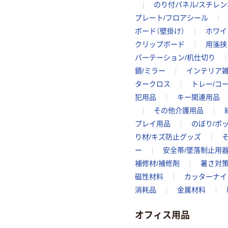
のり付パネル/スチレ
プレート/フロアシール
ボード（壁掛け）
ホワイ
クリップボード
用箋挟
パーテーション/机仕切り
鏡/ミラー
インテリア
タークロス
トレー/コ
犯用品
キー関連用品
その他介護用品
プレイ用品
のぼり/ポ
り材/キズ防止グッズ
ー
安全帯/墜落制止用器
補修材/補修剤
暑さ対
磁性材料
カッターナイ
消耗品
金属材料
オフィス用品