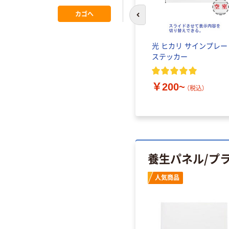
EA911BD-213 1
カゴへ
束(5枚)（直送品）
前のスライドへ
パーテーシ
光 ヒカリ サインプレー
ローム
ステッカー
込）
￥200~
（税込）
養生パネル/プ
人気商品