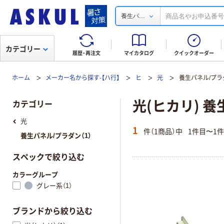
...
養生パ
カテゴリー
履歴・再注文
マイカタログ
クイックオーダー
ホーム
メーカー名から探す-【ハ行】
ヒ
光
養生パネル/プラ
光(ヒカリ) 
カテゴリー
光
1
件（1商品）中
1件目〜1
養生パネル/プラダン（1）
スペックで絞り込む
カラーグループ
グレー系（1）
ブランドから絞り込む