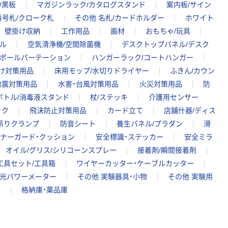
/黒板
マガジンラック/カタログスタンド
案内板/サイン
番号札/クローク札
その他 名札/カードホルダー
ホワイト
壁掛け収納
工作用品
画材
おもちゃ/玩具
ル
空気清浄機/空間除菌機
デスクトップパネル/デスク
/ポールパーテーション
ハンガーラック/コートハンガー
け対策用品
床用モップ/水切りドライヤー
ふきん/カウン
地震対策用品
水害・台風対策用品
火災対策用品
防
ボトル/消毒液スタンド
杖/ステッキ
介護用センサー
ック
飛沫防止対策用品
カード立て
店舗什器/ディス
吊りクランプ
防音シート
養生パネル/プラダン
滑
ナーガード・クッション
安全標識・ステッカー
安全ミラ
オイル/グリス/シリコーンスプレー
接着剤/瞬間接着剤
工具セット/工具箱
ワイヤーカッター・ケーブルカッター
光パワーメーター
その他 実験器具・小物
その他 実験用
台
格納庫・薬品庫