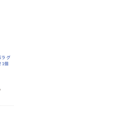
ラ グ
2 1個
で