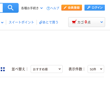
ヘルプ
各種お手続き
0
スイートポイント
あとで買う
カゴ
点
並べ替え：
表示件数：